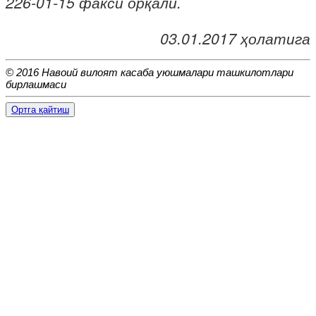
226-01-15 факси орқали.
03.01.2017 ҳолатига
© 2016 Навоий вилоят касаба уюшмалари ташкилотлари
бирлашмаси
Ортга қайтиш