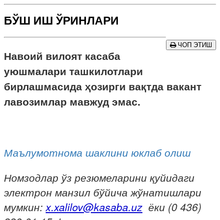
БЎШ ИШ ЎРИНЛАРИ
ЧОП ЭТИШ
Навоий вилоят касаба
уюшмалари ташкилотлари
бирлашмасида ҳозирги вақтда вакант
лавозимлар мавжуд эмас.
Маълумотнома шаклини юклаб олиш
Номзодлар ўз резюмеларини қуйидаги
электрон манзил бўйича жўнатишлари
мумкин:
x
.xalilov@kasaba.uz
ёки (0 436)