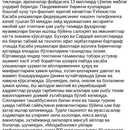
тикланди, аризачилар фойдасига 13 миллиард сўмлик маблағ
ундириб берилди. Пандемиянинг биринчи кунларидан
бошлаб куну тун фаолият юритиб келаётган Ўзбекистон
Касаба уюшмалари федерациясининг «ишонч телефони»га
келиб тушган 50 мингдан зиёд мурожаатнинг аксарияти
ижобий ҳал этилгани ҳам ушбу тизимда фуқаролар
муаммолари билан ишлаш бўйича салоҳият ва имкониятлар
катта эканини кўрсатади. Бухоро ва Сирдарё вилоятларида
юз берган табиий ва техноген офат оқибатларини бартараф
этишда Касаба уюшмалари фаоллари аҳолига биринчилар
қаторида елкадош бўлганларини таъкидлаш лозим.
Юртимизда гендер тенгликни таъминлаш тобора устувор
аҳамият касб этиб бораётган ҳозирги пайтда касаба
уюшмалари ҳурматли аёлларимизнинг ҳуқуқ ва
манфаатларини ҳимоя қилиш, хотин-қизларнинг давлат ва
жамият бошқарувидаги ўрнини кучайтиришда ўрнак ва
намуна кўрсатмоқда. Шунингдек, оила, оналик ва болаликни
ҳимоя қилиш, ёш авлодни миллий ва умумбашарий
қадриятлар руҳида тарбиялаш масалалари ҳам ушбу тизим
вакилларининг доимий эътиборида бўлиб келмоқда.
Сизларнинг ташаббусингиз билан ички ва ташқи туризм
ҳамда тиббий сайёҳликни ривожлантириш бўйича ҳам бир
қатор ишлар қилинмоқда. Турли ташкилот ва муассасалар
ходимлари ва уларнинг оила аъзолари, кекса авлод
вакиллари, эҳтиёжманд оилаларга мансуб аёллар ва
болалар, шунингдек, «Меҳрибонлик» уйлари
тарбияланувчилари, жами 800 минг киши турли йўналишлар