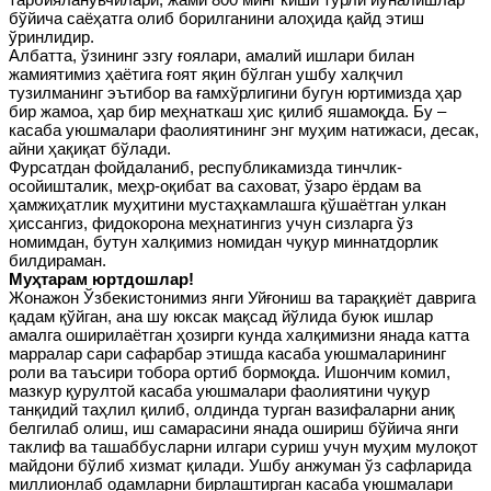
бўйича саёҳатга олиб борилганини алоҳида қайд этиш
ўринлидир.
Албатта, ўзининг эзгу ғоялари, амалий ишлари билан
жамиятимиз ҳаётига ғоят яқин бўлган ушбу халқчил
тузилманинг эътибор ва ғамхўрлигини бугун юртимизда ҳар
бир жамоа, ҳар бир меҳнаткаш ҳис қилиб яшамоқда. Бу –
касаба уюшмалари фаолиятининг энг муҳим натижаси, десак,
айни ҳақиқат бўлади.
Фурсатдан фойдаланиб, республикамизда тинчлик-
осойишталик, меҳр-оқибат ва саховат, ўзаро ёрдам ва
ҳамжиҳатлик муҳитини мустаҳкамлашга қўшаётган улкан
ҳиссангиз, фидокорона меҳнатингиз учун сизларга ўз
номимдан, бутун халқимиз номидан чуқур миннатдорлик
билдираман.
Муҳтарам юртдошлар!
Жонажон Ўзбекистонимиз янги Уйғониш ва тараққиёт даврига
қадам қўйган, ана шу юксак мақсад йўлида буюк ишлар
амалга оширилаётган ҳозирги кунда халқимизни янада катта
марралар сари сафарбар этишда касаба уюшмаларининг
роли ва таъсири тобора ортиб бормоқда. Ишончим комил,
мазкур қурултой касаба уюшмалари фаолиятини чуқур
танқидий таҳлил қилиб, олдинда турган вазифаларни аниқ
белгилаб олиш, иш самарасини янада ошириш бўйича янги
таклиф ва ташаббусларни илгари суриш учун муҳим мулоқот
майдони бўлиб хизмат қилади. Ушбу анжуман ўз сафларида
миллионлаб одамларни бирлаштирган касаба уюшмалари