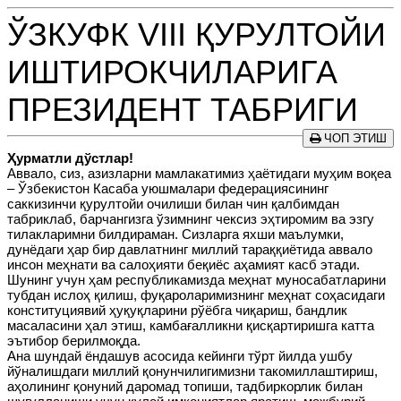
ЎЗКУФК VIII ҚУРУЛТОЙИ
ИШТИРОКЧИЛАРИГА
ПРЕЗИДЕНТ ТАБРИГИ
ЧОП ЭТИШ
Ҳурматли дўстлар!
Аввало, сиз, азизларни мамлакатимиз ҳаётидаги муҳим воқеа
– Ўзбекистон Касаба уюшмалари федерациясининг
саккизинчи қурултойи очилиши билан чин қалбимдан
табриклаб, барчангизга ўзимнинг чексиз эҳтиромим ва эзгу
тилакларимни билдираман. Сизларга яхши маълумки,
дунёдаги ҳар бир давлатнинг миллий тараққиётида аввало
инсон меҳнати ва салоҳияти беқиёс аҳамият касб этади.
Шунинг учун ҳам республикамизда меҳнат муносабатларини
тубдан ислоҳ қилиш, фуқароларимизнинг меҳнат соҳасидаги
конституциявий ҳуқуқларини рўёбга чиқариш, бандлик
масаласини ҳал этиш, камбағалликни қисқартиришга катта
эътибор берилмоқда.
Ана шундай ёндашув асосида кейинги тўрт йилда ушбу
йўналишдаги миллий қонунчилигимизни такомиллаштириш,
аҳолининг қонуний даромад топиши, тадбиркорлик билан