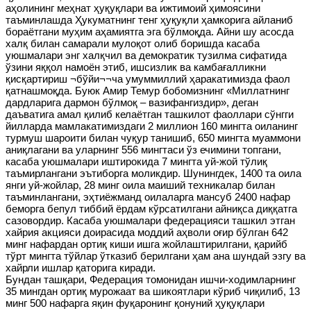
аҳолининг меҳнат ҳуқуқлари ва ижтимоий ҳимоясини
таъминлашда Ҳукуматнинг тенг ҳуқуқли ҳамкорига айланиб
бораётгани муҳим аҳамиятга эга бўлмоқда. Айни шу асосда
халқ билан самарали мулоқот олиб боришда касаба
уюшмалари энг халқчил ва демократик тузилма сифатида
ўзини яққол намоён этиб, ишсизлик ва камбағалликни
қисқартириш ¬бўйи¬¬ча умуммиллий ҳаракатимизда фаол
қатнашмоқда. Буюк Амир Темур бобомизнинг «Миллатнинг
дардларига дармон бўлмоқ – вазифангиздир», деган
даъватига амал қилиб келаётган ташкилот фаоллари сўнгги
йилларда мамлакатимиздаги 2 миллион 160 мингта оиланинг
турмуш шароити билан чуқур танишиб, 650 мингта муаммони
аниқлагани ва уларнинг 556 мингтаси ўз ечимини топгани,
касаба уюшмалари иштирокида 7 мингта уй-жой тўлиқ
таъмирлангани эътиборга моликдир. Шунингдек, 1400 та оила
янги уй-жойлар, 28 минг оила маиший техникалар билан
таъминлангани, эҳтиёжманд оилаларга мансуб 2400 нафар
беморга бепул тиббий ёрдам кўрсатилгани айниқса диққатга
сазовордир. Касаба уюшмалари федерацияси ташкил этган
хайрия акцияси доирасида моддий аҳволи оғир бўлган 642
минг нафардан ортиқ киши ишга жойлаштирилгани, қарийб
тўрт мингта тўйлар ўтказиб берилгани ҳам ана шундай эзгу ва
хайрли ишлар қаторига киради.
Бундан ташқари, Федерация томонидан ишчи-ходимларнинг
35 мингдан ортиқ мурожаат ва шикоятлари кўриб чиқилиб, 13
минг 500 нафарга яқин фуқаронинг қонуний ҳуқуқлари