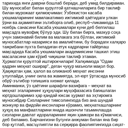
тарихида янги даврни бошлаб беради, деб умид билдираман.
Шу муносабат билан қурултой қатнашчиларига бир таклиф
билан мурожаат қилмоқчиман: Ўзбекистон касаба
уюшмаларининг мамлакатимиз ижтимоий ҳаётидаги улкан
ўрни ва аҳамиятини эътиборга олиб, респуб¬ликамизда 11
ноябрь санасини Касаба уюшмалари куни деб белгилаш
мақсадга мувофиқ бўлур эди. Шу билан бирга, мазкур соҳа
учун замонавий билим ва малакага эга бўлган, ижтимоий
муносабатлар назарияси ва амалиётини, бу борадаги халқаро
тажрибани пухта биладиган етук кадрларни тайёрлаш
мақсадида Касаба уюшмалари академиясини ташкил этиш
масаласини ҳам кўриб чиқишни таклиф этаман.
Ҳурматли қурултой иштирокчилари! Халқимизда "Одам
қадрин меҳнат оширар”, деган чуқур маъноли мақол бор.
Ҳақиқатан ҳам, ҳалол ва олижаноб меҳнат инсонни
улуғлайди, унинг оила ва жамиятда, эл-юрт ўртасида муносиб
обрў-эътибор топишига хизмат қилади.
Аминманки, ўз ҳаётини шарафли вазифага – меҳнат ва
меҳнат эгаларининг ҳуқуқлари муҳофазасига бағишлаган
юртдошларимиз ҳар қандай юксак ҳурмат ва эҳтиромга
муносибдир Сизларнинг тимсолингизда биз ана шундай
жонкуяр ва фидойи инсонларни кўрамиз, меҳнаткашларнинг
ҳуқуқ ва манфаатларини янада ишончли таъминлашда
сизларни давлат идораларининг яқин ҳамкори ва кўмакчиси,
деб биламиз. Барчангизни бугунги анжуман билан яна бир
бор қутлаб, масъулиятли ва серқирра фаолиятингизда сиҳат-