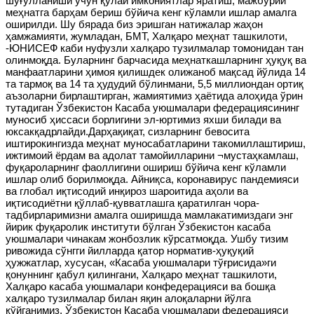
шуғулланиши учун қулай имкониятлар яратиш, мажбурий
меҳнатга барҳам бериш бўйича кенг кўламли ишлар амалга
оширилди. Шу бярада биз эришган натижалар жаҳон
ҳамжамияти, жумладан, БМТ, Халқаро меҳнат ташкилоти,
-ЮНИСЕФ каби нуфузли халқаро тузилмалар томонидан тан
олинмоқда. Буларнинг барчасида меҳнаткашларнинг ҳуқуқ ва
манфаатларини ҳимоя қилишдек олижаноб мақсад йўлида 14
та тармоқ ва 14 та ҳудудий бўлинмани, 5,5 миллиондан ортиқ
аъзоларни бирлаштирган, жамиятимиз ҳаётида алоҳида ўрин
тутадиган Ўзбекистон Касаба уюшмалари федерациясининг
муносиб ҳиссаси борлигини эл-юртимиз яхши билади ва
юксакқадрлайди.Дарҳақиқат, сизларнинг бевосита
иштирокингизда меҳнат муносабатларини такомиллаштириш,
ижтимоий ёрдам ва адолат тамойилларини ¬мустаҳкамлаш,
фуқароларнинг фаоллигини ошириш бўйича кенг кўламли
ишлар олиб борилмоқда. Айниқса, коронавирус пандемияси
ва глобал иқтисодий инқироз шароитида аҳоли ва
иқтисодиётни қўллаб-қувватлашга қаратилган чора-
тадбирларимизни амалга оширишда мамлакатимиздаги энг
йирик фуқаролик институти бўлган Ўзбекистон касаба
уюшмалари чинакам жонбозлик кўрсатмоқда. Ушбу тизим
ривожида сўнгги йилларда қатор норматив-ҳуқуқий
ҳужжатлар, хусусан, «Касаба уюшмалари тўғрисида»ги
қонуннинг қабул қилингани, Халқаро меҳнат ташкилоти,
Халқаро касаба уюшмалари конфедерацияси ва бошқа
халқаро тузилмалар билан яқин алоқаларни йўлга
қўйганимиз, Ўзбекистон Касаба уюшмалари федерацияси