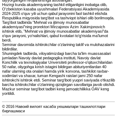
tayyorgarligini rivojlantirishga asoslangan.
Hozirgi kunda akademiyaning tashkil etilganligini inobatga olib,
O’zbekiston kasaba uyushmalari Federatsiyasi Akademiyasida
2024-2025 o‘quv yili uchun qabul jarayonini faol tashkil etishda
Respublika miqyosida targ‘ibot va tashviqot ishlari olib borilmoqda.
Targ‘ibot tadbirida "Mehnat va ijtimoiy munosabatlar
akademiyasi”ning prorektori Mirzajonov Azim Xakimjonovich
ishtirok etib, "Mehnat va ijtimoiy munosabatlar akademiyasi”da
o‘quv jarayoni, yo‘nalishlari, qabul kvotalari to‘g‘risida ma’lumot
berdi.
Seminar davomida ishtirokchilar o‘zlarining taklif va mulohazalarini
bildirdilar.
Shuningdek tadbirda, viloyatimizdagi barcha ta’lim muassasalari
jumladan Navoiy davlat pedagogika instituti, Navoiy davlat
Konchilik va texnologiyalar Unversiteti professor-o‘qituvchilaridan
50 nafar, oliygohga kirish istagini bildirgan abituriyentlardan 40
nafar ularning ota onalari hamda yirik korxona, tashkilot raxbar-
xodimlari va shaxar, tuman Kengashi raislari jami 250 nafar
ishtirokchi ishtirok etdi. Seminar targ‘iboti yuqori saviyada o‘tkazilib
barcha ishtirokchilar o‘zlarining qiziqtirgan savollariga javob olishdi.
Mazkur seminar targ‘ibot tadbiri keng jamoatchilikka OAV keng
yoritildi.
© 2016 Навоий вилоят касаба уюшмалари ташкилотлари
бирлашмаси