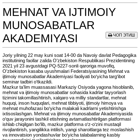
MEHNAT VA IJTIMOIY
MUNOSABATLAR
AKADEMIYASI
ЧОП ЭТИШ
Joriy yilning 22 may kuni soat 14-00 da Navoiy davlat Pedagogika
institutining faollar zalida O’zbekiston Respublikasi Prezidentining
2021 yil 23 avgustdagi PQ-5227-sonli qaroriga muvofiq,
O’zbekiston kasaba uyushmalari Federatsiyasining Mehnat va
ijtimoiy munosabatlar Akademiyasi faoliyati bo‘yicha targ‘ibot
seminar tadbiri o‘tkazildi.
Mazkur ta’lim muassasasi Markaziy Osiyoda yagona hisoblanib,
mehnat va ijtimoiy munosabatlar sohasida kadrlar tayyorlash
tizimini takomillashtirish, xalqaro va milliy standartlar, mehnat
huquqi, inson huquqlari, mehnat tibbiyoti, ijtimoiy himoya va
mehnat muhofazasi bo‘yicha malakali kadrlarni yetishtirishga
ixtisoslashgan. Mehnat va ijtimoiy munosabatlar Akademiyasida
o‘quv jarayonini tashkil etishning avtamatlashtirilgan platformasi
ishlab chiqilgan bo‘lib, mazkur platforma o‘z-o‘zini mustaqil
rivojlantirish, yangilikka intilish, yangi sharoitlarga tez moslashish
va innovatsion yondashuvlar bo‘yicha talabalarning kasbiy