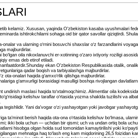
SLARI
 etib kelamiz. Xususan, yaqinda O’zbekiston kasaba uyushmalari feder
inarda ishtirokchilarni sohaga oid bir qator savollar qiziqtirdi. Shula
alar va ularning o‘rnini bosuvchi shaxslar o‘z farzandlarini voyaga ye
ga majburdirlar.
 bo‘lgan oila nikoxlanuvchi er-xotinning o‘zaro ixtiyoriy roziligi asos
iy emas deb etirof etiladi.
 manfaatdordir.Shunday ekan O’zbekiston Respublikasida otalik, onalik
yetgunlariga qadar boqish va tarbiyalashga majburdirlar.
ota-onalari haqida g‘amxo‘rlik qilishga majburdirlar.
lariga g‘amxurligi borasidagi masulligi boshqa rivojlangan davlatlar
 undirish maslasi haqida to‘xtalmoqchimiz. Alimentlar oila kodeksida be
 to‘g‘risidagi kelishuv taraflar o‘rtasida yozma shaklda tuzilishi va alba
.
udga tegishlidir. Yani da’vogar o‘zi yashayotgan yoki javobgar yashayo
a ta’minot berish haqida ota-ona o‘rtasida kelishuv bo‘lmasa, ularni
mi; ikki bola uchun — uchdan bir qismi; uch va undan ortiq bola uchun
olatlarni hisobga olgan holda sud tomonidan kamaytirilishi yoki ko‘payti
belgilangan mehnatga haq to‘lash eng kam miqdorining 26,5 foizidan ka