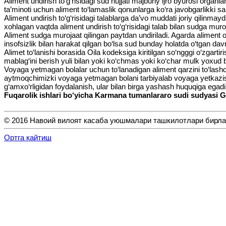
Aliment undirish to‘g‘risidagi sud hujjati majburiy ijro byurosi organ
ta’minoti uchun aliment to‘lamaslik qonunlarga ko‘ra javobgarlikki sa
Aliment undirish to‘g‘risidagi talablarga da’vo muddati joriy qilinma
xohlagan vaqtda aliment undirish to‘g‘risidagi talab bilan sudga muroja
Aliment sudga murojaat qilingan paytdan undiriladi. Agarda aliment o
insofsizlik bilan harakat qilgan bo‘lsa sud bunday holatda o‘tgan d
Alimet to‘lanishi borasida Oila kodeksiga kiritilgan so‘ngggi o‘zgart
mablag‘ini berish yuli bilan yoki ko‘chmas yoki ko‘char mulk yoxud b
Voyaga yetmagan bolalar uchun to‘lanadigan aliment qarzini to‘lashdan
aytmoqchimizki voyaga yetmagan bolani tarbiyalab voyaga yetkazish o
g‘amxo‘rligidan foydalanish, ular bilan birga yashash huquqiga egadi
Fuqarolik ishlari bo‘yicha Karmana tumanlararo sudi sudyasi 
© 2016 Навоий вилоят касаба уюшмалари ташкилотлари бирл
Ортга қайтиш