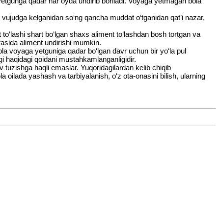
aga yetgunga qadar har oyda undirib boriladi. Voyaga yetmagan bola
uqi vujudga kelganidan so‘ng qancha muddat o‘tganidan qat’i nazar,
 to‘lashi shart bo‘lgan shaxs aliment to‘lashdan bosh tortgan va
rasida aliment undirishi mumkin.
bola voyaga yetguniga qadar bo‘lgan davr uchun bir yo‘la pul
igi haqidagi qoidani mustahkamlanganligidir.
v tuzishga haqli emaslar. Yuqoridagilardan kelib chiqib
oilada yashash va tarbiyalanish, o‘z ota-onasini bilish, ularning