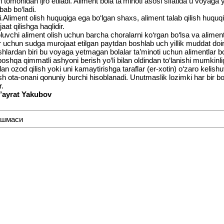
lari tomonidan ijro etiladi. Aliment bola ta’minoti asosi sifatida u voy
bab bo‘ladi.
ydi.Aliment olish huquqiga ega bo‘lgan shaxs, aliment talab qilish huq
at qilishga haqlidir.
luvchi aliment olish uchun barcha choralarni ko‘rgan bo‘lsa va aliment
avr uchun sudga murojaat etilgan paytdan boshlab uch yillik muddat doi
irishlardan biri bu voyaga yetmagan bolalar ta’minoti uchun alimentlar 
oshqa qimmatli ashyoni berish yo‘li bilan oldindan to‘lanishi mumkinl
 ozod qilish yoki uni kamaytirishga taraflar (er-xotin) o‘zaro kelishu
ta-onani qonuniy burchi hisoblanadi. Unutmaslik lozimki har bir bola 
r.
G’ayrat Yakubov
ашмаси