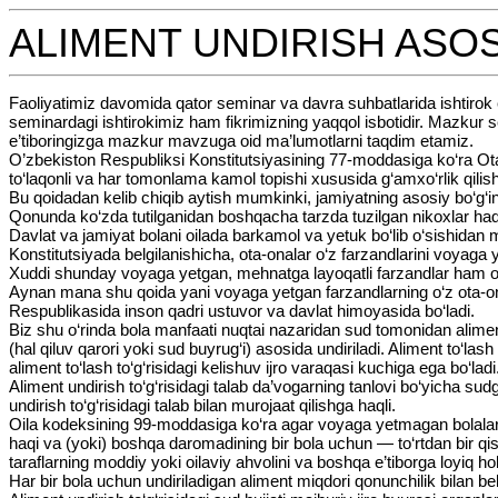
ALIMENT UNDIRISH ASO
Faoliyatimiz davomida qator seminar va davra suhbatlarida ishtirok
seminardagi ishtirokimiz ham fikrimizning yaqqol isbotidir. Mazkur sem
e’tiboringizga mazkur mavzuga oid ma’lumotlarni taqdim etamiz.
O’zbekiston Respubliksi Konstitutsiyasining 77-moddasiga ko‘ra Ota-on
to‘laqonli va har tomonlama kamol topishi xususida g‘amxo‘rlik qilish
Bu qoidadan kelib chiqib aytish mumkinki, jamiyatning asosiy bo‘g‘ini
Qonunda ko‘zda tutilganidan boshqacha tarzda tuzilgan nikoxlar haqiq
Davlat va jamiyat bolani oilada barkamol va yetuk bo‘lib o‘sishidan
Konstitutsiyada belgilanishicha, ota-onalar o‘z farzandlarini voyaga 
Xuddi shunday voyaga yetgan, mehnatga layoqatli farzandlar ham o‘z 
Aynan mana shu qoida yani voyaga yetgan farzandlarning o‘z ota-ona
Respublikasida inson qadri ustuvor va davlat himoyasida bo‘ladi.
Biz shu o‘rinda bola manfaati nuqtai nazaridan sud tomonidan aliment
(hal qiluv qarori yoki sud buyrug‘i) asosida undiriladi. Aliment to‘lash
aliment to‘lash to‘g‘risidagi kelishuv ijro varaqasi kuchiga ega bo‘ladi
Aliment undirish to‘g‘risidagi talab da’vogarning tanlovi bo‘yicha s
undirish to‘g‘risidagi talab bilan murojaat qilishga haqli.
Oila kodeksining 99-moddasiga ko‘ra agar voyaga yetmagan bolalarig
haqi va (yoki) boshqa daromadining bir bola uchun — to‘rtdan bir qis
taraflarning moddiy yoki oilaviy ahvolini va boshqa e’tiborga loyiq h
Har bir bola uchun undiriladigan aliment miqdori qonunchilik bilan 