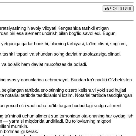
ЧОП ЭТИШ
atsiyasining Navoiy viloyati Kengashida tashkil etilgan
rdan biri esa alement undirish bilan bog‘liq savol edi. Bugun
tguniga qadar boqishi, ularning tarbiyasi, ta’lim olishi, sog‘lom,
ida tashkil topadi va shundan so‘ng davlat muxofazasiga olinadi.
 va bolalik ham davlat muxofazasida bo‘ladi.
ning asosiy qonunlarida uchramaydi. Bundan ko‘rinadiki O’zbekiston
lgilangan tartibda er-xotinning o‘zaro kelishuvi yoki sud hujjati
tta notarial tartibda tasdiqlanishi lozim. Notarial tartibda tasdiqlangan
tgan yoxud o‘zi vaqtincha bo‘lib turgan hududdagi sudga aliment
ng ta’minoti uchun aliment sud tomonidan ota-onaning har oydagi ish
 — yarmisi miqdorida undiriladi. Bu to‘lovlarning miqdori
rilishi mumkin.
m bo‘lmasligi kerak.