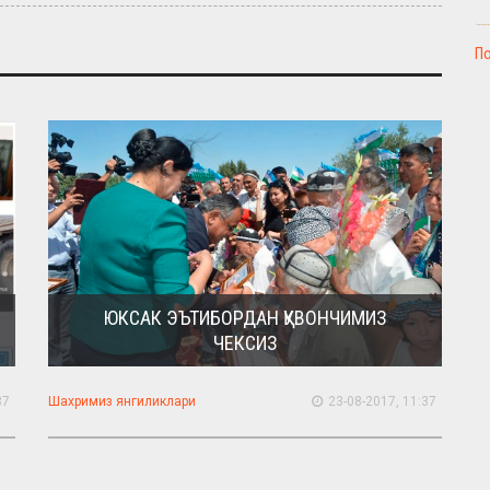
П
ЮКСАК ЭЪТИБОРДАН ҚУВОНЧИМИЗ
ЧЕКСИЗ
37
Шахримиз янгиликлари
23-08-2017, 11:37