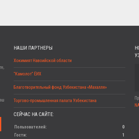
НАШИ ПАРТНЕРЫ
Н
У
Хокимият Навоийской области
е,
"Камолот" ЁИХ
Благотворительный фонд Узбекистана «Махалля»
Пр
аш
Торгово-промышленная палата Узбекистана
N
СЕЙЧАС НА САЙТЕ:
Пользователей:
0
Гости:
1