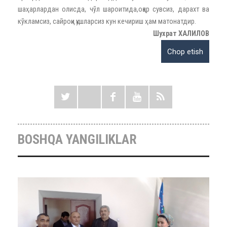
шаҳарлардан олисда, чўл шароитида,оқар сувсиз, дарахт ва
кўкламсиз, сайроқи қушларсиз кун кечириш ҳам матонатдир.
Шухрат ХАЛИЛОВ
BOSHQA YANGILIKLAR