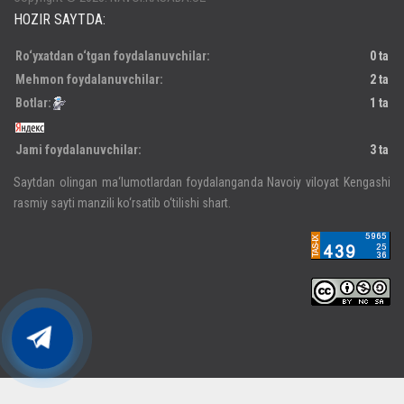
HOZIR SAYTDA:
Ro‘yxatdan o‘tgan foydalanuvchilar:
0 ta
Mehmon foydalanuvchilar:
2 ta
Botlar:
1 ta
Jami foydalanuvchilar:
3 ta
Saytdan olingan ma‘lumotlardan foydalanganda Navoiy viloyat Kengashi
rasmiy sayti manzili ko‘rsatib o‘tilishi shart.