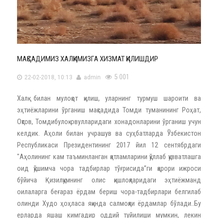
МАҚСАДИМИЗ ХАЛҚИМИЗГА ХИЗМАТ ҚИЛИШДИР
5 001
22-02-2018, 10:13
admin
Халқ билан мулоқот қилиш, уларнинг турмуш шароити ва
эҳтиёжларини ўрганиш мақсадида Томди туманининг Роҳат,
Оқтов, Томдибулоқ овулларидаги хонадонларини ўрганиш учун
келдик. Аҳоли билан учрашув ва суҳбатларда Ўзбекистон
Республикаси Президентининг 2017 йил 12 сентябрдаги
"Аҳолининг кам таъминланган қатламларини қўллаб қувватлашга
оид қўшимча чора тадбирлар тўғрисида”ги қарори ижроси
бўйича Қизилқумнинг олис қишлоқларидаги
эҳтиёжманд
оилаларга беғараз ёрдам бериш чора-тадбирлари белгилаб
олинди Худо ҳоҳласа яқинда салмоқли ёрдамлар бўлади..Бу
ерларда яшаш кимгадир оддий туйилиши мумкин, лекин