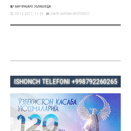
ҲАР БИР ФУҚАРО ЭЪТИБОРДА
20-12-2017, 11:36
ХАЛК БИЛАН МУЛОКОТ
ISHONCH TELEFONI +998792260265