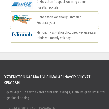
O‘zbekiston Respublikasining qonun
hujjatlari portali
O‘zbekiston kasaba uyushmalari
Federatsiyasi
«Ishonch» va «Ishonch-Доверие» gazetasi
tahririyati rasmiy veb sayti
россериал
O‘ZBEKISTON KASABA UYUSHMALARI NAVOIY VILOYAT
KENGASHI
Кириш
Diqqat! Agar Siz saytda xatoliklarni aniqlasangiz, ularni belgilab Ctrl+Enter
tugmalarini bosing.
Паролни унутдингизми?
Регистрация
Copyright © 2023. NAVOI.KASABA.UZ