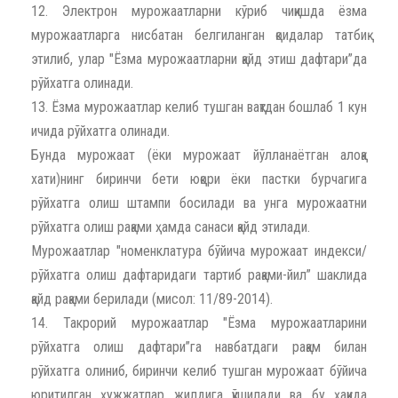
12. Электрон мурожаатларни кўриб чиқишда ёзма
мурожаатларга нисбатан белгиланган қоидалар татбиқ
этилиб, улар "Ёзма мурожаатларни қайд этиш дафтари”да
рўйхатга олинади.
13. Ёзма мурожаатлар келиб тушган вақтдан бошлаб 1 кун
ичида рўйхатга олинади.
Бунда мурожаат (ёки мурожаат йўлланаётган алоқа
хати)нинг биринчи бети юқори ёки пастки бурчагига
рўйхатга олиш штампи босилади ва унга мурожаатни
рўйхатга олиш рақами ҳамда санаси қайд этилади.
Мурожаатлар "номенклатура бўйича мурожаат индекси/
рўйхатга олиш дафтаридаги тартиб рақами-йил” шаклида
қайд рақами берилади (мисол: 11/89-2014).
14. Такрорий мурожаатлар "Ёзма мурожаатларини
рўйхатга олиш дафтари”га навбатдаги рақам билан
рўйхатга олиниб, биринчи келиб тушган мурожаат бўйича
юритилган ҳужжатлар жилдига қўшилади ва бу ҳақида