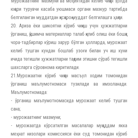
Мурожаатнинг мазмуни ва моҳиятидан келиб чиққан ҳолда
юқори турувчи касаба уюшмаси органи мазкур тартибда
белгиланган муддатдан қисқароқ муддат белгилашга ҳақли.
20. Ариза ёки шикоятни кўриб чиқиш учун ҳужжатларни
ўрганиш, қўшимча материаллар талаб қилиб олиш ёки бошқа
чора-тадбирлар кўриш зарур бўлган ҳолларда, мурожаат
келиб тушган кундан бошлаб узоғи билан уч иш куни
ичида тегишли ҳужжатларни тақдим этишни сўраб тегишли
шахсларга сўровнома киритилади.
21.Мурожаатни кўриб чиққан масъул ходим томонидан
ўрганиш маълумотномаси тузилади ва имзоланади.
Маълумотномада:
- ўрганиш маълумотномасида мурожаат келиб тушган
сана;
- мурожаатнинг мазмуни;
- мурожаатда кўрсатилган масалалар муқаддам якка
меҳнат низолари комиссияси ёки суд томонидан кўриб