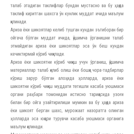
талаб этадиган таклифлар бундан мустасно ва бу ҳақда
таклиф киритган шахсга ўн кунлик муддат ичида маълум
қилинади.
Ариза ёки шикоятлар келиб тушган кундан эътиборан бир
ойгача бўлган муддат ичида, қўшимча ўрганишни талаб
этмайдиган ариза ёки шикоятлар эса ўн беш кундан
кечиктирмай кўриб чиқилади.
Ариза ёки шикоятни кўриб чиқиш учун ўрганиш, қўшимча
материаллар талаб қилиб олиш ёки бошқа чора-тадбирлар
кўриш зарур бўлган алоҳида ҳолларда, ариза ёки
шикоятни кўриб чиқиш муддати тегишли касаба уюшмаси
органи раҳбари томонидан истисно тариқасида узоғи
билан бир ойга узайтирилиши мумкин ва бу ҳақда ариза
ёки шикоят берган шахс, мурожаат назоратга олинган
ҳолларда эса юқори турувчи касаба уюшмаси органига
маълум қилинади.