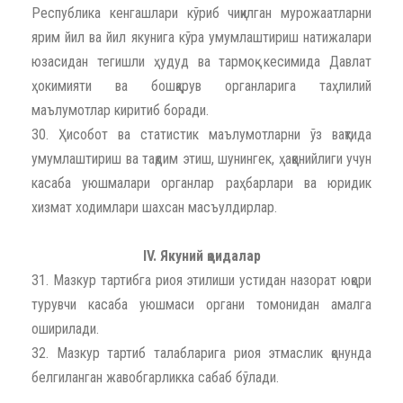
Республика кенгашлари кўриб чиқилган мурожаатларни
ярим йил ва йил якунига кўра умумлаштириш натижалари
юзасидан тегишли ҳудуд ва тармоқ кесимида Давлат
ҳокимияти ва бошқарув органларига таҳлилий
маълумотлар киритиб боради.
30. Ҳисобот ва статистик маълумотларни ўз вақтида
умумлаштириш ва тақдим этиш, шунингек, ҳаққонийлиги учун
касаба уюшмалари органлар раҳбарлари ва юридик
хизмат ходимлари шахсан масъулдирлар.
IV. Якуний қоидалар
31. Мазкур тартибга риоя этилиши устидан назорат юқори
турувчи касаба уюшмаси органи томонидан амалга
оширилади.
32. Мазкур тартиб талабларига риоя этмаслик қонунда
белгиланган жавобгарликка сабаб бўлади.