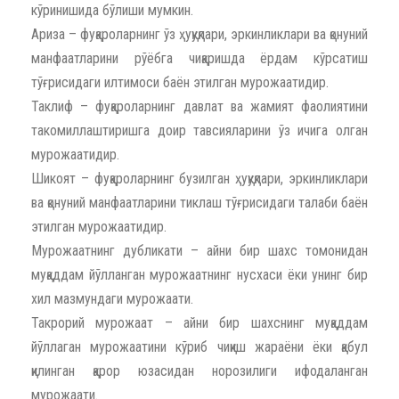
кўринишида бўлиши мумкин.
Ариза – фуқароларнинг ўз ҳуқуқлари, эркинликлари ва қонуний
манфаатларини рўёбга чиқаришда ёрдам кўрсатиш
тўғрисидаги илтимоси баён этилган мурожаатидир.
Таклиф – фуқароларнинг давлат ва жамият фаолиятини
такомиллаштиришга доир тавсияларини ўз ичига олган
мурожаатидир.
Шикоят – фуқароларнинг бузилган ҳуқуқлари, эркинликлари
ва қонуний манфаатларини тиклаш тўғрисидаги талаби баён
этилган мурожаатидир.
Мурожаатнинг дубликати – айни бир шахс томонидан
муқаддам йўлланган мурожаатнинг нусхаси ёки унинг бир
хил мазмундаги мурожаати.
Такрорий мурожаат – айни бир шахснинг муқаддам
йўллаган мурожаатини кўриб чиқиш жараёни ёки қабул
қилинган қарор юзасидан норозилиги ифодаланган
мурожаати.