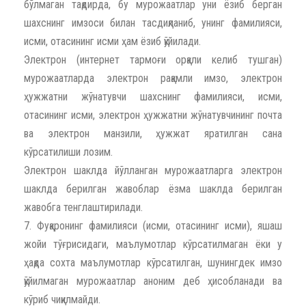
бўлмаган тақдирда, бу мурожаатлар уни ёзиб берган
шахснинг имзоси билан тасдиқланиб, унинг фамилияси,
исми, отасининг исми ҳам ёзиб қўйилади.
Электрон (интернет тармоғи орқали келиб тушган)
мурожаатларда электрон рақамли имзо, электрон
ҳужжатни жўнатувчи шахснинг фамилияси, исми,
отасининг исми, электрон ҳужжатни жўнатувчининг почта
ва электрон манзили, ҳужжат яратилган сана
кўрсатилиши лозим.
Электрон шаклда йўлланган мурожаатларга электрон
шаклда берилган жавоблар ёзма шаклда берилган
жавобга тенглаштирилади.
7. Фуқаронинг фамилияси (исми, отасининг исми), яшаш
жойи тўғрисидаги, маълумотлар кўрсатилмаган ёки у
ҳақда сохта маълумотлар кўрсатилган, шунингдек имзо
қўйилмаган мурожаатлар аноним деб ҳисобланади ва
кўриб чиқилмайди.