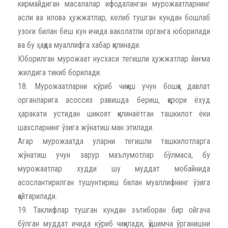
кирмайдиган масалалар ифодаланган мурожаатларнинг
асли ва илова ҳужжатлар, келиб тушган кундан бошлаб
узоғи билан беш кун ичида ваколатли органга юборилади
ва бу ҳақда муаллифга хабар қилинади.
Юборилган мурожаат нусхаси тегишли ҳужжатлар йиғма
жилдига тикиб борилади.
18. Мурожаатларни кўриб чиқиш учун бошқа давлат
органларига асоссиз равишда бериш, қарори ёхуд
ҳаракати устидан шикоят қилинаётган ташкилот ёки
шахсларнинг ўзига жўнатиш ман этилади.
Агар мурожаатда уларни тегишли ташкилотларга
жўнатиш учун зарур маълумотлар бўлмаса, бу
мурожаатлар худди шу муддат мобайнида
асослантирилган тушунтириш билан муаллифнинг ўзига
қайтарилади.
19. Таклифлар тушган кундан эътиборан бир ойгача
бўлган муддат ичида кўриб чиқилади, қўшимча ўрганишни