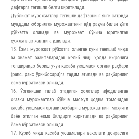
дафтарга тегишли белги киритилади.
Дубликат мурожаатлар тегишли дафтарнинг янги сатрида
муқаддам юборилган мурожаатнинг қайд рақами билан қайта
рўйхатга олинади ва мурожаат бўйича юритилган
ҳужжатлар жилдига қўшилади.
15. Ёзма мурожаат рўйхатга олинган куни танишиб чиқиш
ва хизмат вазифаларидан келиб чиққан ҳолда ижрочига
топшириқлар бериш учун касаба уюшмаси органи раҳбари
(раис, раис ўринбосари)га тақдим этилади ва раҳбарнинг
ёзма кўрсатмаси олинади.
16. Ўрганишни талаб этадиган ҳолатлар ифодаланган
оғзаки мурожаатлар бўйича масъул ҳодим томонидан
касаба уюшмаси органи раҳбарига мурожаатнинг моҳияти
баён этилган ёзма билдирги киритилади ва раҳбарнинг
ёзма кўрсатмаси олинади.
17. Кўриб чиқиш касаба уюшмалари ваколати доирасига