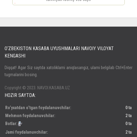
россериал
O‘ZBEKISTON KASABA UYUSHMALARI NAVOIY VILOYAT
KENGASHI
Кириш
Diqqat! Agar Siz saytda xatoliklarni aniqlasangiz, ularni belgilab Ctrl+Enter
tugmalarini bosing.
Паролни унутдингизми?
Регистрация
Copyright © 2023. NAVOI.KASABA.UZ
HOZIR SAYTDA:
Ro‘yxatdan o‘tgan foydalanuvchilar:
0 ta
Mehmon foydalanuvchilar:
2 ta
Botlar:
0 ta
Jami foydalanuvchilar:
2 ta