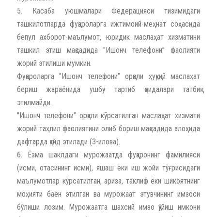
5. Касаба уюшмалари Федерацияси тизимидаги
ташкилотларда фуқароларга ижтимоий-меҳнат соҳасида
бепул ахборот-маълумот, юридик маслаҳат хизматини
ташкил этиш мақсадида "Ишонч телефони” фаолияти
жорий этилиши мумкин.
Фуқароларга "Ишонч телефони” орқали ҳуқуқий маслаҳат
бериш жараёнида ушбу тартиб қоидалари татбиқ
этилмайди.
"Ишонч телефони” орқали кўрсатилган маслаҳат хизмати
жорий таҳлил фаолиятини олиб бориш мақсадида алоҳида
дафтарда қайд этилади (3-илова).
6. Ёзма шаклдаги мурожаатда фуқаронинг фамилияси
(исми, отасининг исми), яшаш ёки иш жойи тўғрисидаги
маълумотлар кўрсатилган, ариза, таклиф ёки шикоятнинг
моҳияти баён этилган ва мурожаат этувчининг имзоси
бўлиши лозим. Мурожаатга шахсий имзо қўйиш имкони