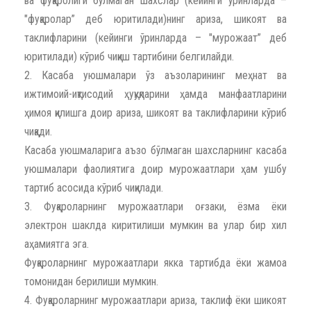
ва фуқаролиги бўлмаган шахслар (кейинги ўринларда –
"фуқаролар” деб юритилади)нинг ариза, шикоят ва
таклифларини (кейинги ўринларда – "мурожаат” деб
юритилади) кўриб чиқиш тартибини белгилайди.
2. Касаба уюшмалари ўз аъзоларининг меҳнат ва
ижтимоий-иқтисодий ҳуқуқларини ҳамда манфаатларини
ҳимоя қилишга доир ариза, шикоят ва таклифларини кўриб
чиқади.
Касаба уюшмаларига аъзо бўлмаган шахсларнинг касаба
уюшмалари фаолиятига доир мурожаатлари ҳам ушбу
тартиб асосида кўриб чиқилади.
3. Фуқароларнинг мурожаатлари оғзаки, ёзма ёки
электрон шаклда киритилиши мумкин ва улар бир хил
аҳамиятга эга.
Фуқароларнинг мурожаатлари якка тартибда ёки жамоа
томонидан берилиши мумкин.
4. Фуқароларнинг мурожаатлари ариза, таклиф ёки шикоят