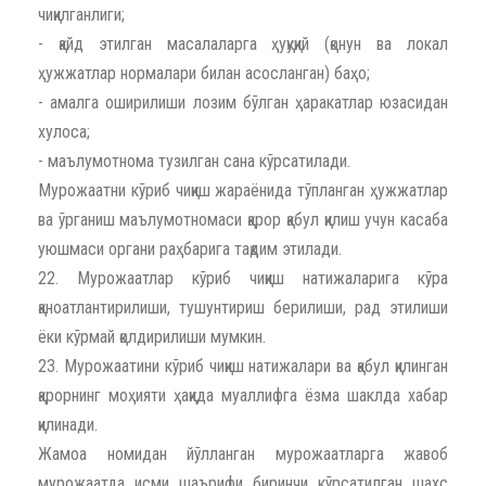
чиқилганлиги;
- қайд этилган масалаларга ҳуқуқий (қонун ва локал
ҳужжатлар нормалари билан асосланган) баҳо;
- амалга оширилиши лозим бўлган ҳаракатлар юзасидан
хулоса;
- маълумотнома тузилган сана кўрсатилади.
Мурожаатни кўриб чиқиш жараёнида тўпланган ҳужжатлар
ва ўрганиш маълумотномаси қарор қабул қилиш учун касаба
уюшмаси органи раҳбарига тақдим этилади.
22. Мурожаатлар кўриб чиқиш натижаларига кўра
қаноатлантирилиши, тушунтириш берилиши, рад этилиши
ёки кўрмай қолдирилиши мумкин.
23. Мурожаатини кўриб чиқиш натижалари ва қабул қилинган
қарорнинг моҳияти ҳақида муаллифга ёзма шаклда хабар
қилинади.
Жамоа номидан йўлланган мурожаатларга жавоб
мурожаатда исми шаърифи биринчи кўрсатилган шахс