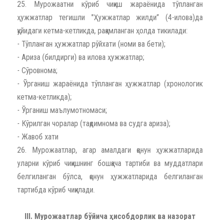
25. Мурожаатни кўриб чиқиш жараёнида тўпланган
ҳужжатлар тегишли "Ҳужжатлар жилди” (4-илова)да
қуйидаги кетма-кетликда, рақамланган ҳолда тикилади:
- Тўпланган ҳужжатлар рўйхати (номи ва бети);
- Ариза (билдирги) ва илова ҳужжатлар;
- Сўровнома;
- Ўрганиш жараёнида тўпланган ҳужжатлар (хронологик
кетма-кетликда);
- Ўрганиш маълумотномаси;
- Кўрилган чоралар (тақдимнома ва судга ариза);
- Жавоб хати
26. Мурожаатлар, агар амалдаги қонун ҳужжатларида
уларни кўриб чиқишнинг бошқача тартиби ва муддатлари
белгиланган бўлса, қонун ҳужжатларида белгиланган
тартибда кўриб чиқилади.
III. Мурожаатлар бўйича ҳисобдорлик ва назорат