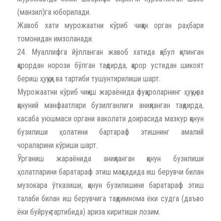
(манзил)га юборилади.
Жавоб хати мурожаатни кўриб чиққан орган раҳбари
томонидан имзоланади.
24. Муаллифга йўлланган жавоб хатида қабул қилинган
қарордан норози бўлган тақдирда, қарор устидан шикоят
бериш ҳуқуқи ва тартиби тушунтирилиши шарт.
Мурожаатни кўриб чиқиш жараёнида фуқароларнинг ҳуқуқ ва
қонуний манфаатлари бузилганлиги аниқланган тақдирда,
касаба уюшмаси органи ваколати доирасида мазкур қонун
бузилиши ҳолатини бартараф этишнинг амалий
чораларини кўриши шарт.
Ўрганиш жараёнида аниқланган қонун бузилиши
ҳолатларини баратараф этиш мақсадида иш берувчи билан
музокара ўтказиши, қонун бузилишини баратараф этиш
талаби билан иш берувчига тақдимнома ёки судга (даъво
ёки буйруқ тартибида) ариза киритиши лозим.