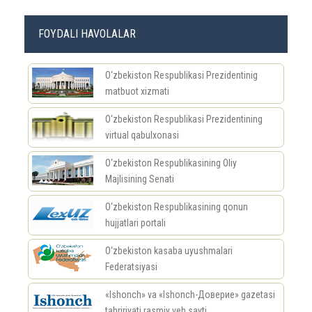
FOYDALI HAVOLALAR
O‘zbekiston Respublikasi Prezidentinig
matbuot xizmati
O‘zbekiston Respublikasi Prezidentining
virtual qabulxonasi
O‘zbekiston Respublikasining Oliy
Majlisining Senati
O‘zbekiston Respublikasining qonun
hujjatlari portali
O‘zbekiston kasaba uyushmalari
Federatsiyasi
«Ishonch» va «Ishonch-Доверие» gazetasi
tahririyati rasmiy veb sayti