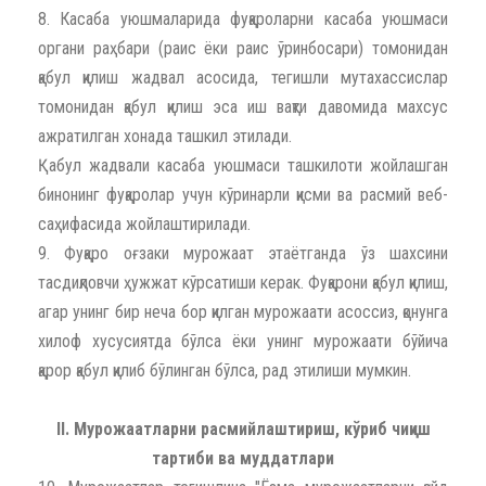
8. Касаба уюшмаларида фуқароларни касаба уюшмаси
органи раҳбари (раис ёки раис ўринбосари) томонидан
қабул қилиш жадвал асосида, тегишли мутахассислар
томонидан қабул қилиш эса иш вақти давомида махсус
ажратилган хонада ташкил этилади.
Қабул жадвали касаба уюшмаси ташкилоти жойлашган
бинонинг фуқаролар учун кўринарли қисми ва расмий веб-
саҳифасида жойлаштирилади.
9. Фуқаро оғзаки мурожаат этаётганда ўз шахсини
тасдиқловчи ҳужжат кўрсатиши керак. Фуқарони қабул қилиш,
агар унинг бир неча бор қилган мурожаати асоссиз, қонунга
хилоф хусусиятда бўлса ёки унинг мурожаати бўйича
қарор қабул қилиб бўлинган бўлса, рад этилиши мумкин.
II. Мурожаатларни расмийлаштириш, кўриб чиқиш
тартиби ва муддатлари