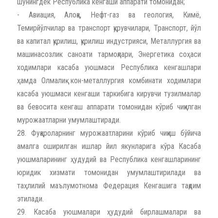
шунингдек Республика кенгаши аппарати томонидан;
- Авиация, Алоқа, Нефт-газ ва геология, Кимё,
Темирйўлчилар ва транспорт қурувчилари, Транспорт, йўл
ва капитал қурилиш, қурилиш индустрияси, Металлургия ва
машинасозлик саноати тармоқлари, Энергетика соҳаси
ходимлари касаба уюшмаси Республика кенгашлари
ҳамда Олмалиқ кон-металлургия комбинати ходимлари
касаба уюшмаси кенгаши таркибига кирувчи тузилмалар
ва бевосита кенгаш аппарати томонидан кўриб чиқилган
мурожаатларни умумлаштиради.
28. Фуқароларнинг мурожаатларини кўриб чиқиш бўйича
амалга оширилган ишлар йил якунларига кўра Касаба
уюшмаларининг ҳудудий ва Республика кенгашларининг
юридик хизмати томонидан умумлаштирилади ва
таҳлилий маълумотнома Федерация Кенгашига тақдим
этилади.
29. Касаба уюшмалари ҳудудий бирлашмалари ва