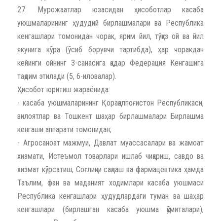
27. Мурожаатлар юзасидан ҳисоботлар касаба
уюшмаларининг ҳудудий бирлашмалари ва Республика
кенгашлари томонидан чорак, ярим йил, тўққиз ой ва йил
якунига кўра (ўсиб борувчи тартибда), ҳар чоракдан
кейинги ойнинг 3-санасига қадар Федерация Кенгашига
тақдим этилади (5, 6-иловалар).
Ҳисобот юритиш жараёнида:
- касаба уюшмаларининг Қорақалпоғистон Республикаси,
вилоятлар ва Тошкент шаҳар бирлашмалари Бирлашма
кенгаши аппарати томонидан;
- Агросаноат мажмуи, Давлат муассасалари ва жамоат
хизмати, Истеъмол товарлари ишлаб чиқариш, савдо ва
хизмат кўрсатиш, Соғлиқни сақлаш ва фармацевтика ҳамда
Таълим, фан ва маданият ходимлари касаба уюшмаси
Республика кенгашлари ҳудудлардаги туман ва шаҳар
кенгашлари (бирлашган касаба уюшма қўмиталари),