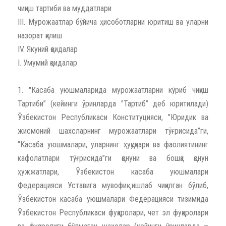
чиқиш тартиби ва муддатлари
III. Мурожаатлар бўйича ҳисоботларни юритиш ва уларни
назорат қилиш
IV. Якуний қоидалар
I. Умумий қоидалар
1. "Касаба уюшмаларида мурожаатларни кўриб чиқиш
Тартиби” (кейинги ўринларда "Тартиб” деб юритилади)
Ўзбекистон Республикаси Конституцияси, "Юридик ва
жисмоний шахсларнинг мурожаатлари тўғрисида”ги,
"Касаба уюшмалари, уларнинг ҳуқуқлари ва фаолиятининг
кафолатлари тўғрисида”ги қонуни ва бошқа қонун
ҳужжатлари, Ўзбекистон касаба уюшмалари
Федерацияси Уставига мувофиқ ишлаб чиқилган бўлиб,
Ўзбекистон касаба уюшмалари Федерацияси тизимида
Ўзбекистон Республикаси фуқаролари, чет эл фуқаролари