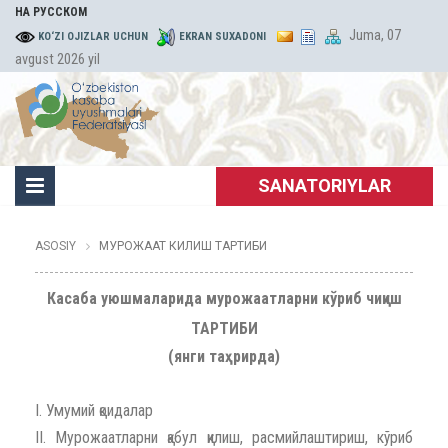
НА РУССКОМ
Juma, 07
KO‘ZI OJIZLAR UCHUN
EKRAN SUXADONI
avgust 2026 yil
SANATORIYLAR
ASOSIY
МУРОЖААТ КИЛИШ ТАРТИБИ
Касаба уюшмаларида мурожаатларни кўриб чиқиш
ТАРТИБИ
(янги таҳрирда)
I. Умумий қоидалар
II. Мурожаатларни қабул қилиш, расмийлаштириш, кўриб