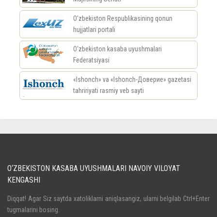
O‘zbekiston Respublikasining qonun
hujjatlari portali
O‘zbekiston kasaba uyushmalari
Federatsiyasi
«Ishonch» va «Ishonch-Доверие» gazetasi
tahririyati rasmiy veb sayti
россериал
O‘ZBEKISTON KASABA UYUSHMALARI NAVOIY VILOYAT
KENGASHI
Кириш
Diqqat! Agar Siz saytda xatoliklarni aniqlasangiz, ularni belgilab Ctrl+Enter
tugmalarini bosing.
Паролни унутдингизми?
Регистрация