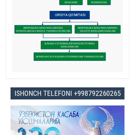
ISHONCH TELEFONI +998792260265