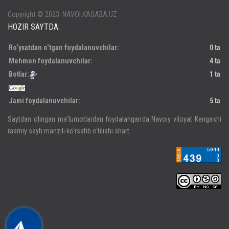
Copyright © 2023. NAVOI.KASABA.UZ
HOZIR SAYTDA:
Ro‘yxatdan o‘tgan foydalanuvchilar:
0 ta
Mehmon foydalanuvchilar:
4 ta
Botlar:
1 ta
Jami foydalanuvchilar:
5 ta
Saytdan olingan ma‘lumotlardan foydalanganda Navoiy viloyat Kengashi
rasmiy sayti manzili ko‘rsatib o‘tilishi shart.