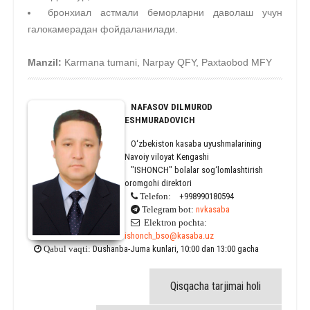
бронхиал астмали беморларни даволаш учун
галокамерадан фойдаланилади.
Manzil:
Karmana tumani, Narpay QFY, Paxtaobod MFY
NAFASOV DILMUROD
ESHMURADOVICH
O‘zbekiston kasaba uyushmalarining
Navoiy viloyat Kengashi
"ISHONCH" bolalar sog‘lomlashtirish
oromgohi direktori
+998990180594
Telefon:
nvkasaba
Telegram bot:
Elektron pochta:
ishonch_bso@kasaba.uz
Dushanba-Juma kunlari, 10:00 dan 13:00 gacha
Qabul vaqti:
Qisqacha tarjimai holi