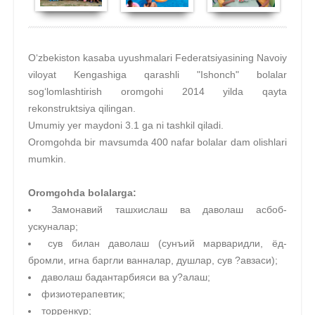
O‘zbekiston kasaba uyushmalari Federatsiyasining Navoiy
viloyat Kengashiga qarashli "Ishonch" bolalar
sog‘lomlashtirish oromgohi 2014 yilda qayta
rekonstruktsiya qilingan.
Umumiy yer maydoni 3.1 ga ni tashkil qiladi.
Oromgohda bir mavsumda 400 nafar bolalar dam olishlari
mumkin.
Oromgohda bolalarga:
Замонавий ташхислаш ва даволаш асбоб-
ускуналар;
сув билан даволаш (сунъий марваридли, ёд-
бромли, игна баргли ванналар, душлар, сув ?авзаси);
даволаш бадантарбияси ва у?алаш;
физиотерапевтик;
торренкур;