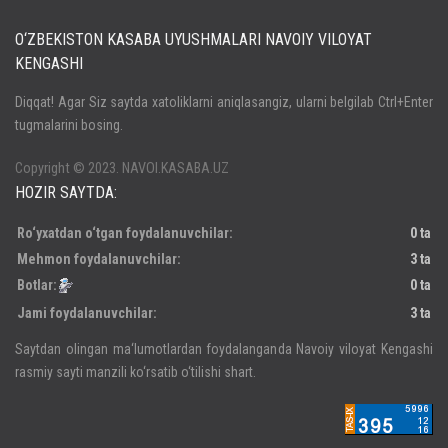
O‘ZBEKISTON KASABA UYUSHMALARI NAVOIY VILOYAT
KENGASHI
Кириш
Diqqat! Agar Siz saytda xatoliklarni aniqlasangiz, ularni belgilab Ctrl+Enter
tugmalarini bosing.
Паролни унутдингизми?
Регистрация
Copyright © 2023. NAVOI.KASABA.UZ
HOZIR SAYTDA:
Ro‘yxatdan o‘tgan foydalanuvchilar:
0 ta
Mehmon foydalanuvchilar:
3 ta
Botlar:
0 ta
Jami foydalanuvchilar:
3 ta
Saytdan olingan ma‘lumotlardan foydalanganda Navoiy viloyat Kengashi
rasmiy sayti manzili ko‘rsatib o‘tilishi shart.