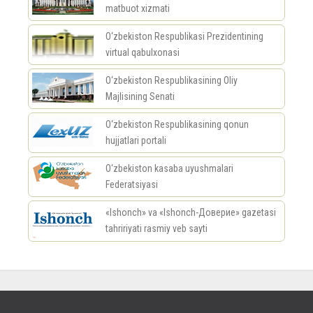
matbuot xizmati
O‘zbekiston Respublikasi Prezidentining
virtual qabulxonasi
O‘zbekiston Respublikasining Oliy
Majlisining Senati
O‘zbekiston Respublikasining qonun
hujjatlari portali
O‘zbekiston kasaba uyushmalari
Federatsiyasi
«Ishonch» va «Ishonch-Доверие» gazetasi
tahririyati rasmiy veb sayti
россериал