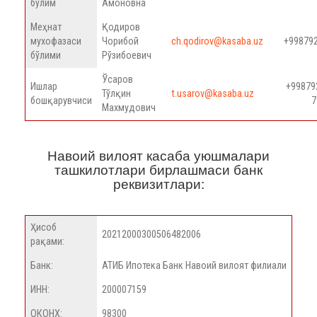
бўлим
Амоновна
Меҳнат
Қодиров
мухофазаси
Чорибой
ch.qodirov@kasaba.uz
+99879
бўлими
Рўзибоевич
Ўсаров
Ишлар
+99879
Тўлқин
t.usarov@kasaba.uz
бошқарувчиси
7
Махмудович
Навоий вилоят касаба уюшмалари
ташкилотлари бирлашмаси банк
реквизитлари:
Ҳисоб
20212000300506482006
рақами:
Банк:
АТИБ Ипотека Банк Навоий вилоят филиали
ИНН:
200007159
ОКОНХ:
98300