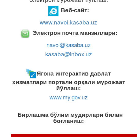
Веб-сайт:
www.navoi.kasaba.uz
Электрон почта манзиллари:
navoi@kasaba.uz
kasaba@inbox.uz
Ягона интерактив давлат
хизматлари портали орқали мурожаат
йўллаш:
www.my.gov.uz
Бирлашма бўлим мудирлари билан
боғланиш: