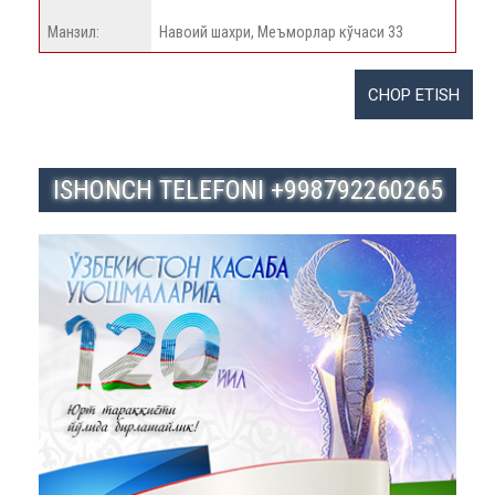
Манзил:
Навоий шахри, Меъморлар кўчаси 33
ISHONCH TELEFONI +998792260265