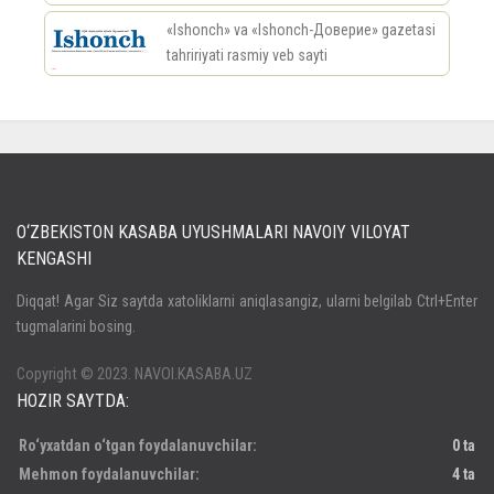
«Ishonch» va «Ishonch-Доверие» gazetasi
tahririyati rasmiy veb sayti
россериал
O‘ZBEKISTON KASABA UYUSHMALARI NAVOIY VILOYAT
KENGASHI
Кириш
Diqqat! Agar Siz saytda xatoliklarni aniqlasangiz, ularni belgilab Ctrl+Enter
tugmalarini bosing.
Паролни унутдингизми?
Регистрация
Copyright © 2023. NAVOI.KASABA.UZ
HOZIR SAYTDA:
Ro‘yxatdan o‘tgan foydalanuvchilar:
0 ta
Mehmon foydalanuvchilar:
4 ta