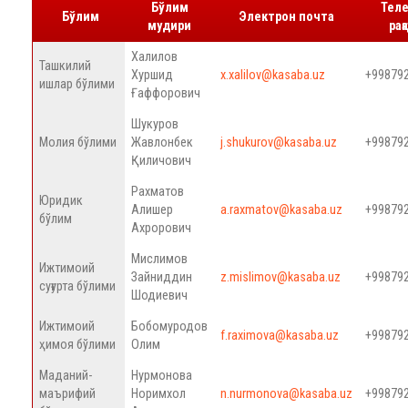
Бўлим
Тел
Бўлим
Электрон почта
мудири
рақ
Халилов
Ташкилий
Хуршид
x.xalilov@kasaba.uz
+99879
ишлар бўлими
Ғаффорович
Шукуров
Молия бўлими
Жавлонбек
j.shukurov@kasaba.uz
+99879
Қиличович
Рахматов
Юридик
Алишер
a.raxmatov@kasaba.uz
+99879
бўлим
Ахрорович
Мислимов
Ижтимоий
Зайниддин
z.mislimov@kasaba.uz
+99879
суғурта бўлими
Шодиевич
Ижтимоий
Бобомуродов
f.raximova@kasaba.uz
+99879
ҳимоя бўлими
Олим
Маданий-
Нурмонова
маърифий
Норимхол
n.nurmonova@kasaba.uz
+99879