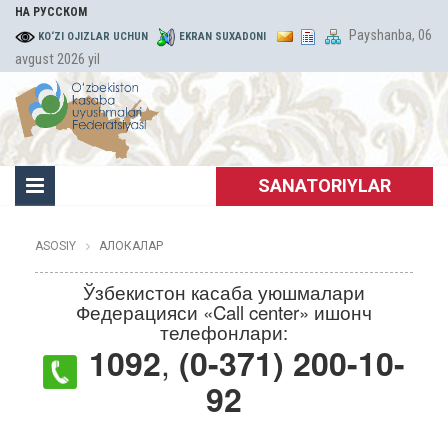
НА РУССКОМ
Payshanba, 06
KO‘ZI OJIZLAR UCHUN
EKRAN SUXADONI
avgust 2026 yil
SANATORIYLAR
ASOSIY
АЛОКАЛАР
Ўзбекистон касаба уюшмалари
Федерацияси «Call center» ишонч
телефонлари:
,
1092
(0-371) 200-10-
92