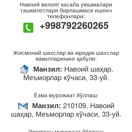
Навоий вилоят касаба уюшмалари
ташкилотлари бирлашмаси ишонч
телефонлари:
+998792260265
Жисмоний шахслар ва юридик шахслар
вакилларининг қабули:
Навоий шаҳар,
Манзил:
Меъморлар кўчаси, 33-уй.
Ёзма мурожаат йўллаш:
210109, Навоий
Манзил:
шаҳар, Меъморлар кўчаси, 33-уй.
Электрон мурожаат йўллаш: