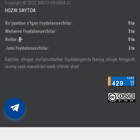
Copyright © 2023. NAVOI.KASABA.UZ
HOZIR SAYTDA:
Ro‘yxatdan o‘tgan foydalanuvchilar:
0 ta
Mehmon foydalanuvchilar:
3 ta
Botlar:
0 ta
Jami foydalanuvchilar:
3 ta
Saytdan olingan ma‘lumotlardan foydalanganda Navoiy viloyat Kengashi
rasmiy sayti manzili ko‘rsatib o‘tilishi shart.