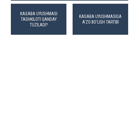
KASABA UYUSHMASI
KASABA UYUSHMASIGA
TASHKILOTI QANDAY
A’ZO BO‘LISH TARTIBI
TUZILADI?