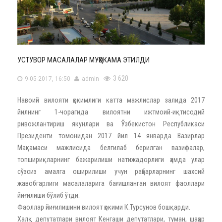
УСТУВОР МАСАЛАЛАР МУҲОКАМА ЭТИЛДИ
3 620
9-05-2017, 16:50
admin
Навоий вилояти ҳокимлиги катта мажлислар залида 2017
йилнинг 1-чорагида вилоятни ижтмоий-иқтисодий
ривожлантириш якунлари ва Ўзбекистон Республикаси
Президенти томонидан 2017 йил 14 январда Вазирлар
Маҳкамаси мажлисида белгилаб берилган вазифалар,
топшириқларнинг бажарилиши натижадорлиги ҳамда улар
сўзсиз амалга оширилиши учун раҳбарларнинг шахсий
жавобгарлиги масалаларига бағишланган вилоят фаоллари
йиғилиши бўлиб ўтди.
Фаоллар йиғилишини вилоят ҳокими К.Турсунов бошқарди.
Халқ депутатлари вилоят Кенгаши депутатлари, туман, шаҳар