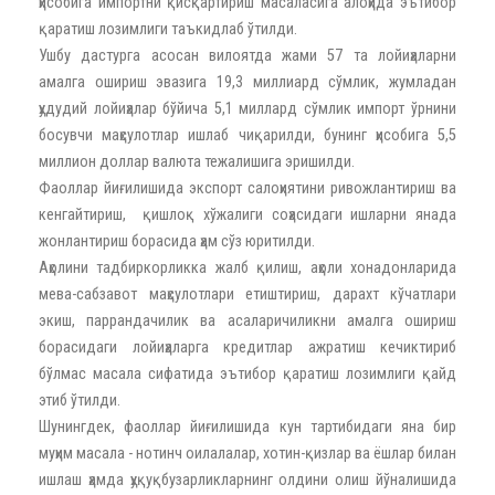
ҳисобига импортни қисқартириш масаласига алоҳида эътибор
қаратиш лозимлиги таъкидлаб ўтилди.
Ушбу дастурга асосан вилоятда жами 57 та лойиҳаларни
амалга ошириш эвазига 19,3 миллиард сўмлик, жумладан
ҳудудий лойиҳалар бўйича 5,1 миллард сўмлик импорт ўрнини
босувчи маҳсулотлар ишлаб чиқарилди, бунинг ҳисобига 5,5
миллион доллар валюта тежалишига эришилди.
Фаоллар йиғилишида экспорт салоҳиятини ривожлантириш ва
кенгайтириш, қишлоқ хўжалиги соҳасидаги ишларни янада
жонлантириш борасида ҳам сўз юритилди.
Аҳолини тадбиркорликка жалб қилиш, аҳоли хонадонларида
мева-сабзавот маҳсулотлари етиштириш, дарахт кўчатлари
экиш, паррандачилик ва асаларичиликни амалга ошириш
борасидаги лойиҳаларга кредитлар ажратиш кечиктириб
бўлмас масала сифатида эътибор қаратиш лозимлиги қайд
этиб ўтилди.
Шунингдек, фаоллар йиғилишида кун тартибидаги яна бир
муҳим масала - нотинч оилалалар, хотин-қизлар ва ёшлар билан
ишлаш ҳамда ҳуқуқбузарликларнинг олдини олиш йўналишида