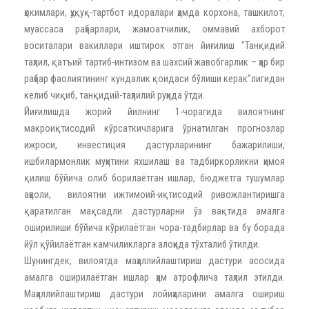
ҳокимлари, ҳуқуқ-тартбот идоралари ҳамда корхона, ташкилот,
муассаса раҳбарлари, жамоатчилик, оммавий ахборот
воситалари вакиллари иштирок этган йиғилиш "Танқидий
таҳлил, қатъий тартиб-интизом ва шахсий жавобгарлик – ҳар бир
раҳбар фаолиятининг кундалик қоидаси бўлиши керак”лигидан
келиб чиқиб, танқидий-таҳлилий руҳида ўтди.
Йиғилишда жорий йилнинг 1-чорагида вилоятнинг
макроиқтисодий кўрсаткичларига ўрнатилган прогнозлар
ижроси, инвестиция дастурларининг бажарилиши,
ишбилармонлик муҳитини яхшилаш ва тадбиркорликни ҳимоя
қилиш бўйича олиб борилаётган ишлар, бюджетга тушумлар
аҳволи, вилоятни ижтимоий-иқтисодий ривожлантиришга
қаратилган мақсадли дастурларни ўз вақтида амалга
оширилиши бўйича кўрилаётган чора-тадбирлар ва бу борада
йўл қўйилаётган камчиликларга алоҳида тўхталиб ўтилди.
Шунингдек, вилоятда маҳаллийлаштириш дастури асосида
амалга оширилаётган ишлар ҳам атрофлича таҳлил этилди.
Маҳаллийлаштириш дастури лойиҳаларини амалга ошириш