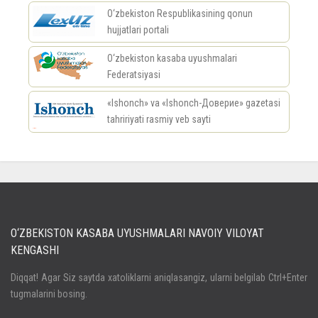
O‘zbekiston Respublikasining qonun
hujjatlari portali
O‘zbekiston kasaba uyushmalari
Federatsiyasi
«Ishonch» va «Ishonch-Доверие» gazetasi
tahririyati rasmiy veb sayti
россериал
O‘ZBEKISTON KASABA UYUSHMALARI NAVOIY VILOYAT
KENGASHI
Кириш
Diqqat! Agar Siz saytda xatoliklarni aniqlasangiz, ularni belgilab Ctrl+Enter
tugmalarini bosing.
Паролни унутдингизми?
Регистрация