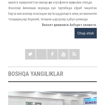
амалга оширилаётган ишлар ҳам атрофлича муҳокама этилди.
Фаоллар йиғилиши якунида кун тартибида кўриб чиқилган
барча масалалар юзасидан мутасаддиларга аниқ ва манзилли
топшириқлар берилиб, тегишли қарорлар қабул қилинди.
Вилоят ҳокимлиги Ахборот хизмати.
BOSHQA YANGILIKLAR