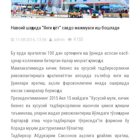
Навоий шаҳрида “Янги ҳаёт” савдо мажмуаси иш бошлади
4 155
11-08-2016, 13:56
admin
Бу ерда яратилган 100 дан ортиқ янги иш ўрнида асосан касб-
ҳунар коллежини битирган ёшлар меҳнат қилмоқда.
Мамлакатимизда кичик бизнес ва хусусий тадбиркорликни
ривожлантиришга қаратилаётган алоҳида эътибор янги иш
ўринлари яратиш, аҳоли фаровонлигини янада оширишда
юксак самаралар бермоқда.
Президентимизнинг 2015 йил 15 майдаги "Хусусий мулк, кичик
бизнес ва хусусий тадбиркорликни ишончли ҳимоя қилишни
таъминлаш, уларни жадал ривожлантириш йўлидаги тўсиқларни
бартараф этиш чора-тадбирлари тўғрисида”ги фармони бу
борада муҳим дастуриламал бўлаётир.
Тадбиркор Абдукарим Саксонов аҳолига қулайлик яратиш,