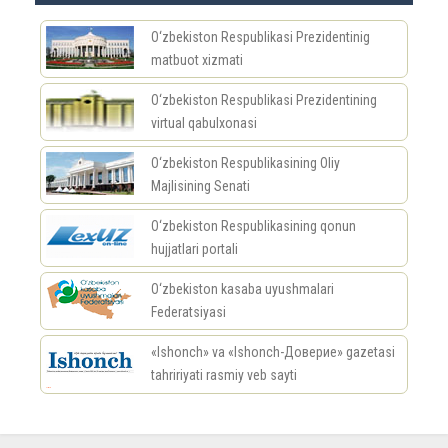
O‘zbekiston Respublikasi Prezidentinig
matbuot xizmati
O‘zbekiston Respublikasi Prezidentining
virtual qabulxonasi
O‘zbekiston Respublikasining Oliy
Majlisining Senati
O‘zbekiston Respublikasining qonun
hujjatlari portali
O‘zbekiston kasaba uyushmalari
Federatsiyasi
«Ishonch» va «Ishonch-Доверие» gazetasi
tahririyati rasmiy veb sayti
россериал