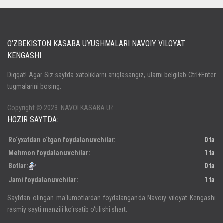
O‘ZBEKISTON KASABA UYUSHMALARI NAVOIY VILOYAT
KENGASHI
Кириш
Diqqat! Agar Siz saytda xatoliklarni aniqlasangiz, ularni belgilab Ctrl+Enter
tugmalarini bosing.
Паролни унутдингизми?
Регистрация
Copyright © 2023. NAVOI.KASABA.UZ
HOZIR SAYTDA:
Ro‘yxatdan o‘tgan foydalanuvchilar:
0 ta
Mehmon foydalanuvchilar:
1 ta
Botlar:
0 ta
Jami foydalanuvchilar:
1 ta
Saytdan olingan ma‘lumotlardan foydalanganda Navoiy viloyat Kengashi
rasmiy sayti manzili ko‘rsatib o‘tilishi shart.