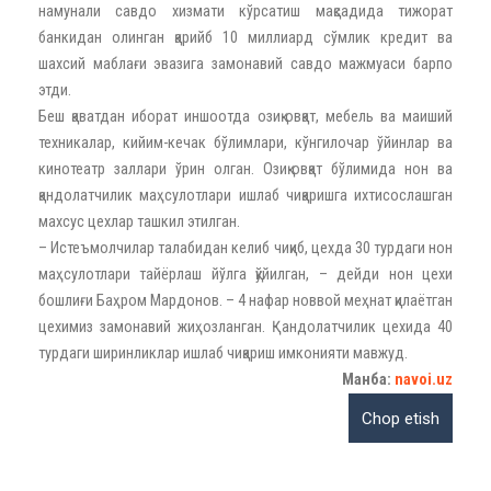
намунали савдо хизмати кўрсатиш мақсадида тижорат
банкидан олинган қарийб 10 миллиард сўмлик кредит ва
шахсий маблағи эвазига замонавий савдо мажмуаси барпо
этди.
Беш қаватдан иборат иншоотда озиқ-овқат, мебель ва маиший
техникалар, кийим-кечак бўлимлари, кўнгилочар ўйинлар ва
кинотеатр заллари ўрин олган. Озиқ-овқат бўлимида нон ва
қандолатчилик маҳсулотлари ишлаб чиқаришга ихтисослашган
махсус цехлар ташкил этилган.
– Истеъмолчилар талабидан келиб чиқиб, цехда 30 турдаги нон
маҳсулотлари тайёрлаш йўлга қўйилган, – дейди нон цехи
бошлиғи Баҳром Мардонов. – 4 нафар новвой меҳнат қилаётган
цехимиз замонавий жиҳозланган. Қандолатчилик цехида 40
турдаги ширинликлар ишлаб чиқариш имконияти мавжуд.
Манба:
navoi.uz