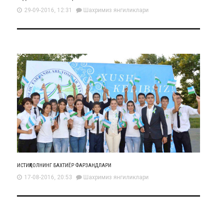
29-09-2016, 12:31
Шахримиз янгиликлари
ИСТИҚЛОЛНИНГ БАХТИЁР ФАРЗАНДЛАРИ
17-08-2016, 20:53
Шахримиз янгиликлари