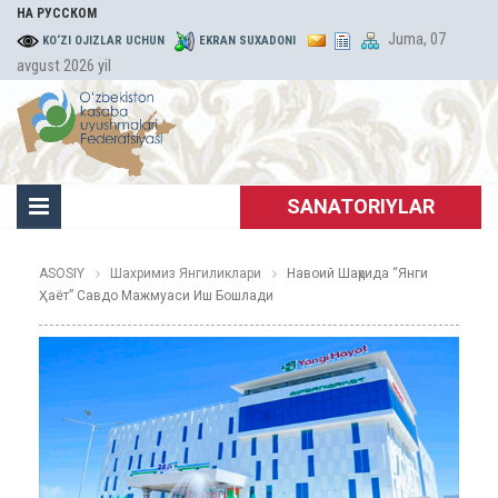
НА РУССКОМ
Juma, 07
KO‘ZI OJIZLAR UCHUN
EKRAN SUXADONI
avgust 2026 yil
SANATORIYLAR
ASOSIY
Шахримиз Янгиликлари
Навоий Шаҳрида “Янги
Ҳаёт” Савдо Мажмуаси Иш Бошлади