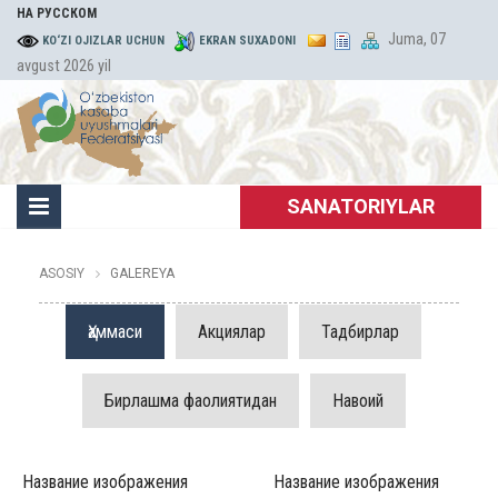
НА РУССКОМ
Juma, 07
KO‘ZI OJIZLAR UCHUN
EKRAN SUXADONI
avgust 2026 yil
SANATORIYLAR
ASOSIY
GALEREYA
Ҳаммаси
Акциялар
Тадбирлар
Бирлашма фаолиятидан
Навоий
Название изображения
Название изображения