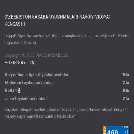
O‘ZBEKISTON KASABA UYUSHMALARI NAVOIY VILOYAT
KENGASHI
Кириш
Diqqat! Agar Siz saytda xatoliklarni aniqlasangiz, ularni belgilab Ctrl+Enter
tugmalarini bosing.
Паролни унутдингизми?
Регистрация
Copyright © 2023. NAVOI.KASABA.UZ
HOZIR SAYTDA:
Ro‘yxatdan o‘tgan foydalanuvchilar:
0 ta
Mehmon foydalanuvchilar:
2 ta
Botlar:
0 ta
Jami foydalanuvchilar:
2 ta
Saytdan olingan ma‘lumotlardan foydalanganda Navoiy viloyat Kengashi
rasmiy sayti manzili ko‘rsatib o‘tilishi shart.