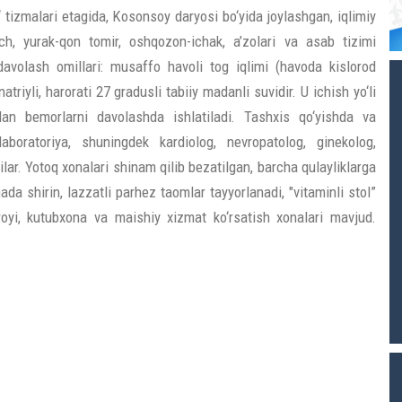
tizmalari etagida, Kosonsoy daryosi bo‘yida joylashgan, iqlimiy
nch, yurak-qon tomir, oshqozon-ichak, a’zolari va asab tizimi
davolash omillari: musaffo havoli tog iqlimi (havoda kislorod
atriyli, harorati 27 gradusli tabiiy madanli suvidir. U ichish yo‘li
lan bemorlarni davolashda ishlatiladi. Tashxis qo‘yishda va
aboratoriya, shuningdek kardiolog, nevropatolog, ginekolog,
ar. Yotoq xonalari shinam qilib bezatilgan, barcha qulayliklarga
nada shirin, lazzatli parhez taomlar tayyorlanadi, "vitaminli stol”
oyi, kutubxona va maishiy xizmat ko‘rsatish xonalari mavjud.