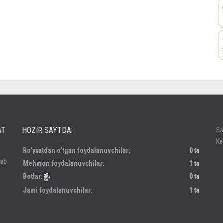
россе
AT
HOZIR SAYTDA:
Sa
Ke
Ro‘yxatdan o‘tgan foydalanuvchilar:
0 ta
lab
Mehmon foydalanuvchilar:
1 ta
Botlar:
0 ta
Jami foydalanuvchilar:
1 ta