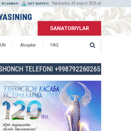
Yakshanba, 09 avgust 2026 yil
T AYLANMASI
SAYT XARITASI
YASINING
SANATORIYLAR
HUN
Aloqalar
FAQ
ISHONCH TELEFONI +998792260265