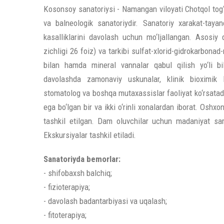
Kosonsoy sanatoriysi - Namangan viloyati Chotqol tog‘ 
va balneologik sanatoriydir. Sanatoriy xarakat-taya
kasalliklarini davolash uchun mo‘ljallangan. Asosiy 
zichligi 26 foiz) va tarkibi sulfat-xlorid-gidrokarbonad-n
bilan hamda mineral vannalar qabul qilish yo‘li bi
davolashda zamonaviy uskunalar, klinik bioximik l
stomatolog va boshqa mutaxassislar faoliyat ko‘rsatadil
ega bo‘lgan bir va ikki o‘rinli xonalardan iborat. Oshxo
tashkil etilgan. Dam oluvchilar uchun madaniyat sar
Ekskursiyalar tashkil etiladi.
Sanatoriyda bemorlar:
- shifobaxsh balchiq;
- fizioterapiya;
- davolash badantarbiyasi va uqalash;
- fitoterapiya;