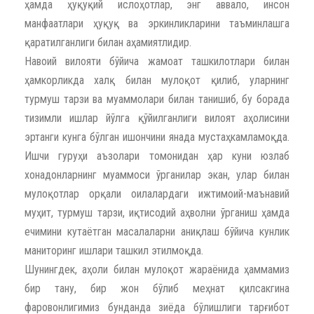
ҳамда ҳуқуқий ислоҳотлар, энг аввало, инсон
манфаатлари ҳуқуқ ва эркинликларини таъминлашга
қаратилганлиги билан аҳамиятлидир.
Навоий вилояти бўйича жамоат ташкилотлари билан
ҳамкорликда халқ билан мулоқот қилиб, уларнинг
турмуш тарзи ва муаммолари билан танишиб, бу борада
тизимли ишлар йўлга қўйилганлиги вилоят аҳолисини
эртанги кунга бўлган ишончини янада мустаҳкамламоқда.
Ишчи гуруҳи аъзолари томонидан ҳар куни юзлаб
хонадонларнинг муаммоси ўрганилар экан, улар билан
мулоқотлар орқали оилалардаги ижтимоий-маънавий
муҳит, турмуш тарзи, иқтисодий аҳволни ўрганиш ҳамда
ечимини кутаётган масалаларни аниқлаш бўйича кунлик
маниторинг ишлари ташкил этилмоқда.
Шунингдек, аҳоли билан мулоқот жараёнида ҳаммамиз
бир тану, бир жон бўлиб меҳнат қилсакгина
фаровонлигимиз бунданда зиёда бўлишлиги тарғибот