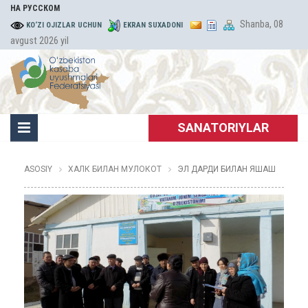
НА РУССКОМ
Shanba, 08
KO‘ZI OJIZLAR UCHUN
EKRAN SUXADONI
avgust 2026 yil
SANATORIYLAR
ASOSIY
ХАЛК БИЛАН МУЛОКОТ
ЭЛ ДАРДИ БИЛАН ЯШАШ