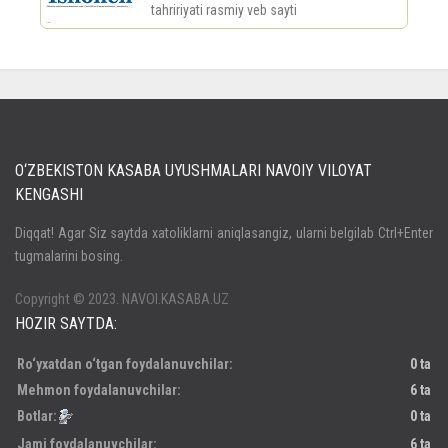
tahririyati rasmiy veb sayti
россериал
O‘ZBEKISTON KASABA UYUSHMALARI NAVOIY VILOYAT
KENGASHI
Кириш
Diqqat! Agar Siz saytda xatoliklarni aniqlasangiz, ularni belgilab Ctrl+Enter
tugmalarini bosing.
Паролни унутдингизми?
Регистрация
Copyright © 2023. NAVOI.KASABA.UZ
HOZIR SAYTDA:
Ro‘yxatdan o‘tgan foydalanuvchilar:
0 ta
Mehmon foydalanuvchilar:
6 ta
Botlar:
0 ta
Jami foydalanuvchilar:
6 ta