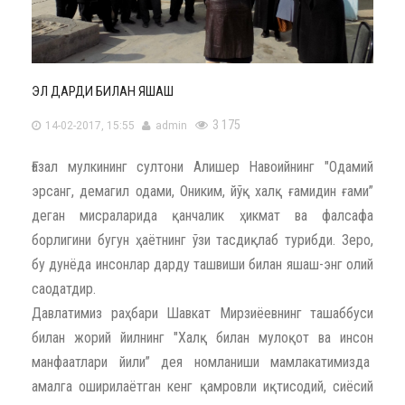
ЭЛ ДАРДИ БИЛАН ЯШАШ
3 175
14-02-2017, 15:55
admin
Ғазал мулкининг султони Алишер Навоийнинг "Одамий
эрсанг, демагил одами, Ониким, йўқ халқ ғамидин ғами”
деган мисраларида қанчалик ҳикмат ва фалсафа
борлигини бугун ҳаётнинг ўзи тасдиқлаб турибди. Зеро,
бу дунёда инсонлар дарду ташвиши билан яшаш-энг олий
саодатдир.
Давлатимиз раҳбари Шавкат Мирзиёевнинг ташаббуси
билан жорий йилнинг "Халқ билан мулоқот ва инсон
манфаатлари йили” дея номланиши мамлакатимизда
амалга оширилаётган кенг қамровли иқтисодий, сиёсий