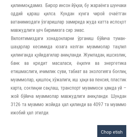
қилинмоқдамиз. Бирор инсон йўқки, бу жараёнга шунчаки
оддий қараш қилса. Кундан кунга чирой очаётган
ватанимиздаги ўзгаришлар замирида жуда катта ислоҳот
мавжудлиги ҳеч биримизга сир эмас.
Вилоятимиздаги хонадонларни ўрганиш бўйича туман-
шаҳарлар кесимида юзага келган муаммолар таҳлил
қилинганда қуйидагилар аниқланди. Жумладан, ишсизлик,
банк ва кредит масаласи, ёқилғи ва энергетика
етишмаслиги, ичимлик суви, табиат ва экологияга боғлиқ
муаммолар, қишлоқ хўжалиги, иш ҳақи ва пенсия, пластик
карта, соғлиқни сақлаш, транспорт муаммоси ҳамда уй –
жой бўйича муаммолар мавжудлиги аниқланди. Шундан
3126 та муаммо жойида ҳал қилинди ва 4097 та муаммо
ижобий ҳал этилди.