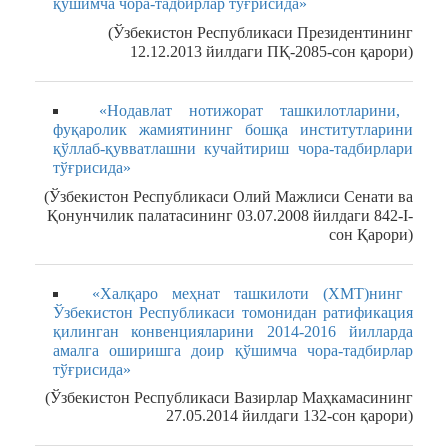
қўшимча чора-тадбирлар тўғрисида»
(Ўзбекистон Республикаси Президентининг
12.12.2013 йилдаги ПҚ-2085-сон қарори)
«Нодавлат нотижорат ташкилотларини,
фуқаролик жамиятининг бошқа институтларини
қўллаб-қувватлашни кучайтириш чора-тадбирлари
тўғрисида»
(Ўзбекистон Республикаси Олий Мажлиси Сенати ва
Қонунчилик палатасининг 03.07.2008 йилдаги 842-I-
сон Қарори)
«Халқаро меҳнат ташкилоти (ХМТ)нинг
Ўзбекистон Республикаси томонидан ратификация
қилинган конвенцияларини 2014-2016 йилларда
амалга оширишга доир қўшимча чора-тадбирлар
тўғрисида»
(Ўзбекистон Республикаси Вазирлар Маҳкамасининг
27.05.2014 йилдаги 132-сон қарори)