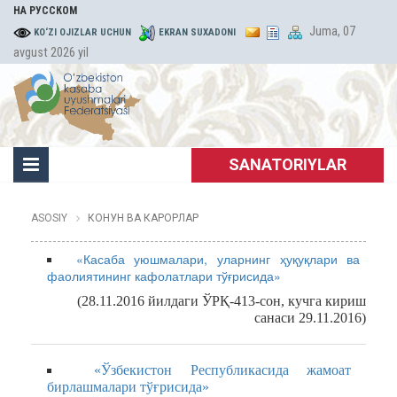
НА РУССКОМ
Juma, 07
KO‘ZI OJIZLAR UCHUN
EKRAN SUXADONI
avgust 2026 yil
SANATORIYLAR
ASOSIY
КОНУН ВА КАРОРЛАР
«Касаба уюшмалари, уларнинг ҳуқуқлари ва
фаолиятининг кафолатлари тўғрисида»
(28.11.2016 йилдаги ЎРҚ-413-сон, кучга кириш
санаси 29.11.2016)
«Ўзбекистон Республикасида жамоат
бирлашмалари тўғрисида»