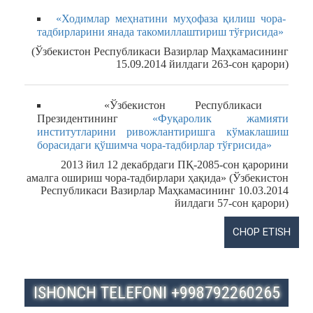
«Ходимлар меҳнатини муҳофаза қилиш чора-
тадбирларини янада такомиллаштириш тўғрисида»
(Ўзбекистон Республикаси Вазирлар Маҳкамасининг
15.09.2014 йилдаги 263-сон қарори)
«Ўзбекистон Республикаси
Президентининг
«Фуқаролик жамияти
институтларини ривожлантиришга кўмаклашиш
борасидаги қўшимча чора-тадбирлар тўғрисида»
2013 йил 12 декабрдаги ПҚ-2085-сон қарорини
амалга ошириш чора-тадбирлари ҳақида»
(Ўзбекистон
Республикаси Вазирлар Маҳкамасининг 10.03.2014
йилдаги 57-сон қарори)
ISHONCH TELEFONI +998792260265