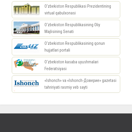
O‘zbekiston Respublikasi Prezidentining
virtual qabulxonasi
O‘zbekiston Respublikasining Oliy
Majlisining Senati
O‘zbekiston Respublikasining qonun
hujjatlari portali
O‘zbekiston kasaba uyushmalari
Federatsiyasi
«Ishonch» va «Ishonch-Доверие» gazetasi
tahririyati rasmiy veb sayti
россериал