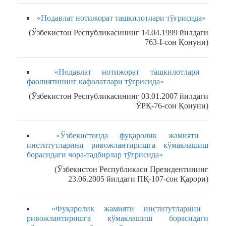
«Нодавлат нотижорат ташкилотлари тўғрисида»
(Ўзбекистон Республикасининг 14.04.1999 йилдаги
763-I-сон Қонуни)
«Нодавлат нотижорат ташкилотлари
фаолиятининг кафолатлари тўғрисида»
(Ўзбекистон Республикасининг 03.01.2007 йилдаги
ЎРҚ-76-сон Қонуни)
«Ўзбекистонда фуқаролик жамияти
институтларини ривожлантиришга кўмаклашиш
борасидаги чора-тадбирлар тўғрисида»
(Ўзбекистон Республикаси Президентининг
23.06.2005 йилдаги ПҚ-107-сон Қарори)
«Фуқаролик жамияти институтларини
ривожлантиришга кўмаклашиш борасидаги