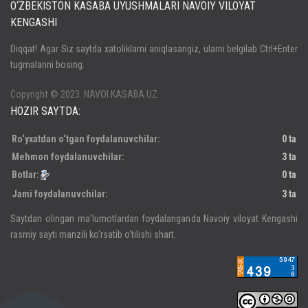
O‘ZBEKISTON KASABA UYUSHMALARI NAVOIY VILOYAT
KENGASHI
Кириш
Diqqat! Agar Siz saytda xatoliklarni aniqlasangiz, ularni belgilab Ctrl+Enter
tugmalarini bosing.
Паролни унутдингизми?
Регистрация
Copyright © 2023. NAVOI.KASABA.UZ
HOZIR SAYTDA:
Ro‘yxatdan o‘tgan foydalanuvchilar:
0 ta
Mehmon foydalanuvchilar:
3 ta
Botlar:
0 ta
Jami foydalanuvchilar:
3 ta
Saytdan olingan ma‘lumotlardan foydalanganda Navoiy viloyat Kengashi
rasmiy sayti manzili ko‘rsatib o‘tilishi shart.