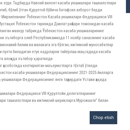
к этди. Тадбирда Навоий вилоят касаба уюшмалари ташкилотлари
б, бўлиб ўтган Қурултой бўйича батафсил ахборот берди.
 Мирзиёевнинг Ўзбекистон Касаба уюшмалари Федерацияси VIII
Мустақил Ўзбекистон тарихида Давлат раҳбари томонидан касаба
ланган мазкур табрикда Ўзбекистон касаба уюшмаларининг
ини эътиборга олиб Республикамизда 11 ноябр санасининг касаба
замонавий билим ва малакага эга бўлган, ижтимоий муносабатлар
ни пухта биладиган етук кадрларни тайёрлаш мақсадида касаба
а алоҳида эътибор қаратилди.
ҳисоботида келтирилган маълумотларга тўхтаб ўтилди.
кистон касаба уюшмалари Федерациясининг 2021-2025 йилларга
а уюшмалари Федерациясининг янги таҳрирдаги Устави ҳақида
шмалари Федерацияси VIII Қурултойи делегатларининг
лари ташкилотлари ва ижтимоий шерикларга Мурожаати” билан