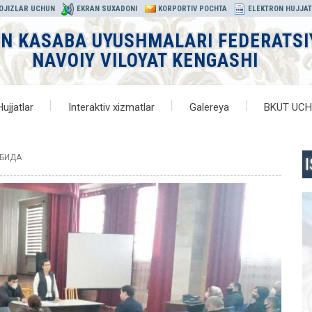
 OJIZLAR UCHUN
EKRAN SUXADONI
KORPORTIV POCHTA
ELEKTRON HUJJA
ON KASABA UYUSHMALARI FEDERATSI
NAVOIY VILOYAT KENGASHI
Hujjatlar
Interaktiv xizmatlar
Galereya
BKUT UC
АБИДА