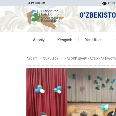
НА РУССКОМ
KO‘ZI
O‘ZBEKIST
Asosiy
Kengash
Yangiliklar
ASOSIY
QURULTOY
НАВОИЙ ШАҲАР КАСБ-ҲУНАР МАКТ