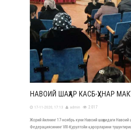
НАВОИЙ ШАҲАР КАСБ-ҲУНАР МА
2 017
17-11-2020, 17:13
admin
Жорий йилнинг 17-ноябрь куни Навоий шаҳридаги Навоий 
Федерациясининг VIII-Қурултойи қарорларини тушунтириш