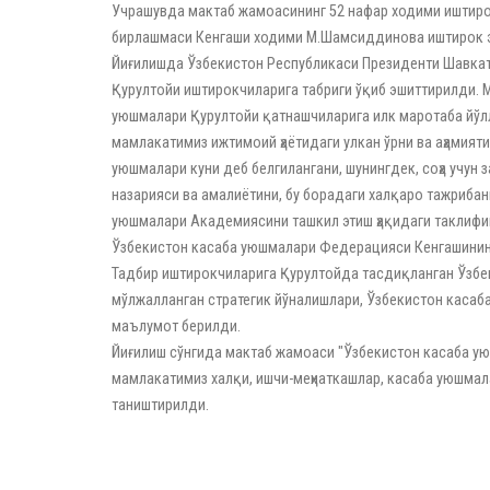
Учрашувда мактаб жамоасининг 52 нафар ходими иштиро
бирлашмаси Кенгаши ходими М.Шамсиддинова иштирок эти
Йиғилишда Ўзбекистон Республикаси Президенти Шавкат
Қурултойи иштирокчиларига табриги ўқиб эшиттирилди. 
уюшмалари Қурултойи қатнашчиларига илк маротаба йўл
мамлакатимиз ижтимоий ҳаётидаги улкан ўрни ва аҳамият
уюшмалари куни деб белгилангани, шунингдек, соҳа учун 
назарияси ва амалиётини, бу борадаги халқаро тажриба
уюшмалари Академиясини ташкил этиш ҳақидаги таклифиг
Ўзбекистон касаба уюшмалари Федерацияси Кенгашининг 
Тадбир иштирокчиларига Қурултойда тасдиқланган Ўзбе
мўлжалланган стратегик йўналишлари, Ўзбекистон касаб
маълумот берилди.
Йиғилиш сўнгида мактаб жамоаси "Ўзбекистон касаба ую
мамлакатимиз халқи, ишчи-меҳнаткашлар, касаба уюшма
таништирилди.