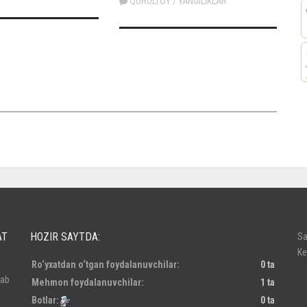
QURULTOY
/
YANGILIKLAR
россе
AT
HOZIR SAYTDA:
Sa
Ke
Ro‘yxatdan o‘tgan foydalanuvchilar:
0 ta
lab
Mehmon foydalanuvchilar:
1 ta
Botlar:
0 ta