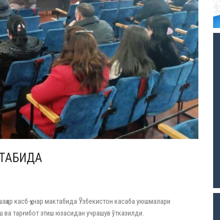
КТАБИДА
шаҳар касб-ҳунар мактабида Ўзбекистон касаба уюшмалари
 ва тарғибот этиш юзасидан учрашув ўтказилди.