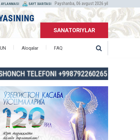
Payshanba, 06 avgust 2026 yil
T AYLANMASI
SAYT XARITASI
YASINING
SANATORIYLAR
HUN
Aloqalar
FAQ
ISHONCH TELEFONI +998792260265