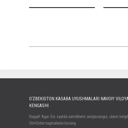
O‘ZBEKISTON KASABA UYUSHMALARI NAVOIY VILOY
KENGASHI
Кириш
Diqqat! Agar Siz saytda xatoliklarni aniqlasangiz, ularni belgi
Ctrl+Enter tugmalarini bosing.
Паролни унутдингизми?
Регистрация