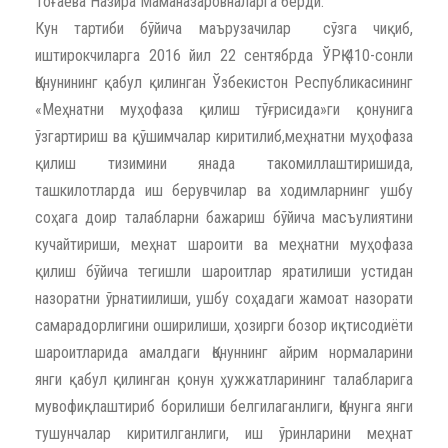
Тоғаева Назира Маманазаровналарга берди.
Кун тартиби бўйича маърузачилар сўзга чиқиб,
иштирокчиларга 2016 йил 22 сентябрда ЎРҚ-410-сонли
Қонунининг қабул қилинган Ўзбекистон Республикасининг
«Меҳнатни муҳофаза қилиш тўғрисида»ги қонунига
ўзгартириш ва қўшимчалар киритилиб,меҳнатни муҳофаза
қилиш тизимини янада такомиллаштиришида,
ташкилотларда иш берувчилар ва ходимларнинг ушбу
соҳага доир талабларни бажариш бўйича масъулиятини
кучайтириши, меҳнат шароити ва меҳнатни муҳофаза
қилиш бўйича тегишли шароитлар яратилиши устидан
назоратни ўрнатиилиши, ушбу соҳадаги жамоат назорати
самарадорлигини оширилиши, ҳозирги бозор иқтисодиёти
шароитларида амалдаги Қонуннинг айрим нормаларини
янги қабул қилинган қонун ҳужжатларининг талабларига
мувофиқлаштириб борилиши белгилаганлиги, Қонунга янги
тушунчалар киритилганлиги, иш ўринларини меҳнат