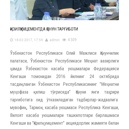
ҚИЗИЛҚУМЦЕМЕНТДА ҚОНУН ТАРҒИБОТИ
4 509
18-02-2017, 17:59
admin
Ўзбекистон Республикаси Олий Мажлиси Қонунчилик
палатаси, Ўзбекистон Республикаси Меҳнат вазирлиги
ҳамда Ўзбекистон касаба уюшмалари Федерацияси
Кенгаши томонидан 2016 йилнинг 24 октябрида
тасдиқланган Ўзбекистон Республикасининг "Меҳнатни
муҳофаза қилиш тўғрисида” Қонуни янги таҳрири
тарғиботига оид ўтказиладиган тадбирлар-жадвалига
мувофиқ, Тармоқ касаба уюшмаси Республика Кенгаши,
Вилоят касаба уюшмалари ташкилотлари бирлашмаси
Кенгаши ва "Қизилқумцемент” акциядорлик жамияти билан