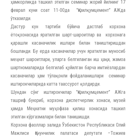
ҳамкорликда ташкил этилган семинар жорий йилнинг 17
феврал куни соат 11-00да "Қизилқумцемент” АЖда
ўтказилди.
Дастур кун тартиби бўйича дастлаб корхона
ётоқхонасида яратилган шарт-шароитлар ва корхонага
қарашли касаначилик ишлари билан таништиришдан
бошланди. Бу ерда касаначилар учун яратилган муносиб
меҳнат шароитлари, уларга белгиланган иш ҳақи, жамоа
шартномаларида белгилаб қуйилган барча имтиёзлардан
касаначилар ҳам тўлақонли фойдаланишлари семинар
иштирокчиларида катта таассурот қолдирди.
Шундан сўнг иштирокчилар "Қизилқумцемент” АЖга
ташриф буюриб, корхона диспетчерлик хонаси, музей
ҳамда Меҳнатни муҳофаза қилиш хонасида ташкил
этилган кўргазмалари билан танишишди.
Корхона фаоллар залида Ўзбекистон Республикаси Олий
Мажлиси Қонунчилик палатаси депутати –Тожиев