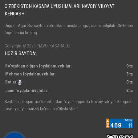
O‘ZBEKISTON KASABA UYUSHMALARI NAVOIY VILOYAT
KENGASHI
Кириш
Diqqat! Agar Siz saytda xatoliklarni aniqlasangiz, ularni belgilab Ctrl+Enter
tugmalarini bosing.
Паролни унутдингизми?
Регистрация
Copyright © 2023. NAVOI.KASABA.UZ
HOZIR SAYTDA:
Ro‘yxatdan o‘tgan foydalanuvchilar:
0 ta
Mehmon foydalanuvchilar:
3 ta
Botlar:
0 ta
Jami foydalanuvchilar:
3 ta
Saytdan olingan ma‘lumotlardan foydalanganda Navoiy viloyat Kengashi
rasmiy sayti manzili ko‘rsatib o‘tilishi shart.