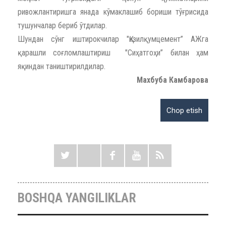
ривожлантиришга янада кўмаклашиб бориши тўғрисида
тушунчалар бериб ўтдилар.
Шундан сўнг иштирокчилар "Қизилқумцемент” АЖга
қарашли соғломлаштириш "Сиҳатгоҳи” билан ҳам
яқиндан таништирилдилар.
Махбуба Камбарова
BOSHQA YANGILIKLAR