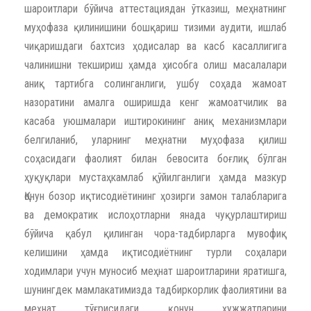
шароитлари бўйича аттестациядан ўтказиш, меҳнатнинг
муҳофаза қилинишини бошқариш тизими аудити, ишлаб
чиқаришдаги бахтсиз ҳодисалар ва касб касаллигига
чалинишни текшириш ҳамда ҳисобга олиш масалалари
аниқ тартибга солинганлиги, ушбу соҳада жамоат
назоратини амалга оширишда кенг жамоатчилик ва
касаба уюшмалари иштирокининг аниқ механизмлари
белгиланиб, уларнинг меҳнатни муҳофаза қилиш
соҳасидаги фаолият билан бевосита боғлиқ бўлган
ҳуқуқлари мустаҳкамлаб қўйилганлиги ҳамда мазкур
Қонун бозор иқтисодиётининг ҳозирги замон талабларига
ва демократик ислоҳотларни янада чуқурлаштириш
бўйича қабул қилинган чора-тадбирларга мувофиқ
келишини ҳамда иқтисодиётнинг турли соҳалари
ходимлари учун муносиб меҳнат шароитларини яратишга,
шунингдек мамлакатимизда тадбиркорлик фаолиятини ва
меҳнат тўғрисидаги қонун ҳужжатларини