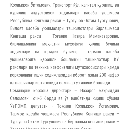
Козимжон Ўктамович, Транспорт йўл, капитал қурилиш ва
қурилиш индустрияси ходимлари касаба уюшмаси
Республика кенгаши раиси – Тургунов Октам Тургунович,
Вилоят касаба уюшмалари ташкилотлари бирлашмаси
Кенгаши раиси – Тоғаева Назира Маманазаровна,
бирлашманинг меҳнатни муҳофаза қилиш бўлими
ходимлари ва юридик бўлими, тармоқ касаба
уюшмаларига қарашли бошланғич ташкилотлар КУ
раислари ва техника хавфсизлиги мутахассислари ҳамда
корхонанинг ишчи-ходимларидан иборат жами 200 нафар
қатнашчилар иштирокида семинар ўз ишини бошлади.
Семинарни корхона директори – Назаров Бахриддин
Саломович очиб берди ва ўз навбатида кириш сўзини
ЎзРОМҚП депутати - Тожиев Козимжон Ўктамович,
Тармоқ касаба уюшмаси Республика Кенгаши раиси –
Тургунов Октам Тургунович ва бирлашма кенгаши раиси –