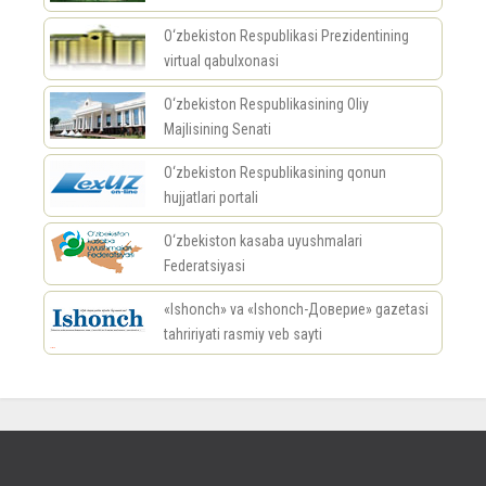
O‘zbekiston Respublikasi Prezidentining
virtual qabulxonasi
O‘zbekiston Respublikasining Oliy
Majlisining Senati
O‘zbekiston Respublikasining qonun
hujjatlari portali
O‘zbekiston kasaba uyushmalari
Federatsiyasi
«Ishonch» va «Ishonch-Доверие» gazetasi
tahririyati rasmiy veb sayti
россериал