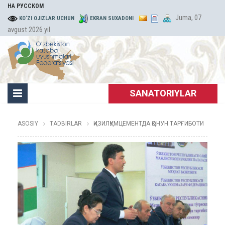
НА РУССКОМ
Juma, 07
KO‘ZI OJIZLAR UCHUN
EKRAN SUXADONI
avgust 2026 yil
SANATORIYLAR
ASOSIY
TADBIRLAR
ҚИЗИЛҚУМЦЕМЕНТДА ҚОНУН ТАРҒИБОТИ