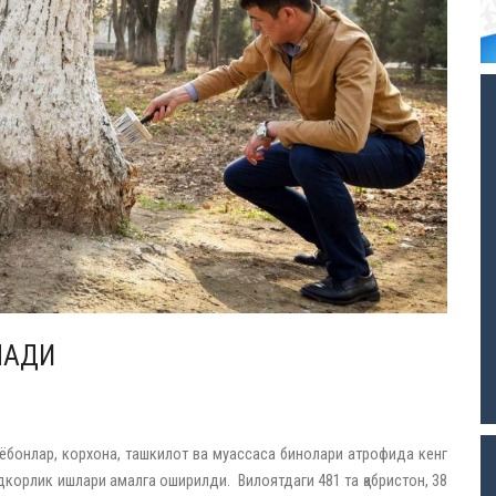
НАДИ
бонлар, корхона, ташкилот ва муассаса бинолари атрофида кенг
орлик ишлари амалга оширилди. Вилоятдаги 481 та қабристон, 38