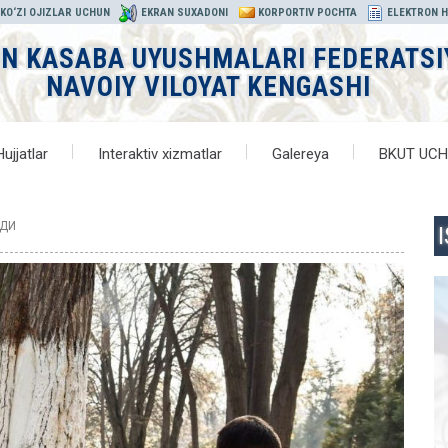
KO‘ZI OJIZLAR UCHUN
EKRAN SUXADONI
KORPORTIV POCHTA
ELEKTRON 
ON KASABA UYUSHMALARI FEDERATSI
NAVOIY VILOYAT KENGASHI
Hujjatlar
Interaktiv xizmatlar
Galereya
BKUT UC
АДИ