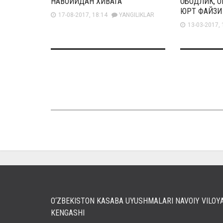
НАВОИЙДАН ХИВАГА
ОБОДЛИК, О
ЮРТ ФАЙЗИ
17-08-2017, 18:14
YANGILIKLAR
13-03-2017, 
O‘ZBEKISTON KASABA UYUSHMALARI NAVOIY VILOY
KENGASHI
Кириш