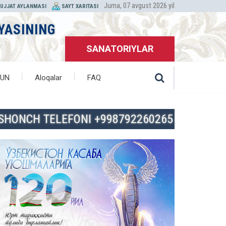
Juma, 07 avgust 2026 yil
HUJJAT AYLANMASI
SAYT XARITASI
YASINING
SANATORIYLAR
HUN
Aloqalar
FAQ
ISHONCH TELEFONI +998792260265