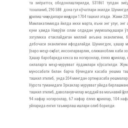
та зиёратгоҳ ободонлаштирилди, 531861 тупдан зиё
тозаланиб, 290 588 дона гул кўчатлари экилди. Шунингде
қурилиш чиқиндилари миқдори 1704 ташкил этади. Жами 2
Мамлакатимизда йилда икки марта, яъни энг улуғ, энг 
куни ҳамда Наврўзи олам олдидан умумхалқ ҳашари ўт
эзгуликка етаклайдиган миллий анъана эканлигини, б
дебочаси эканлигини ифодалайди. Шунингдек, ҳашар м
ўзаро меҳр-оқибат, инсонпарварлик, олижаноблик каби эзг
Ҳашар баробарида кекса ва ногиронлар, ёлғиз қариялар,
оилаларга меҳр-мурувват ёрдамлари кўрсатилди. Жум
муносабати билан барча бўғиндаги касаба уюшма т
ташкил этилиб, унда 204 мингдан ортиқ касаба уюшмала
Нурота туманидаги Эркаклар мурувват уйида бирлашма
ташкил этилиб, даволанувчилар моддий ва маънавий қўлл
94 нафар ногиронлар, 67 нафар ёлғиз қариялар, 104 н
уйларида енгил таъмирлаш ишлари олиб борилди.