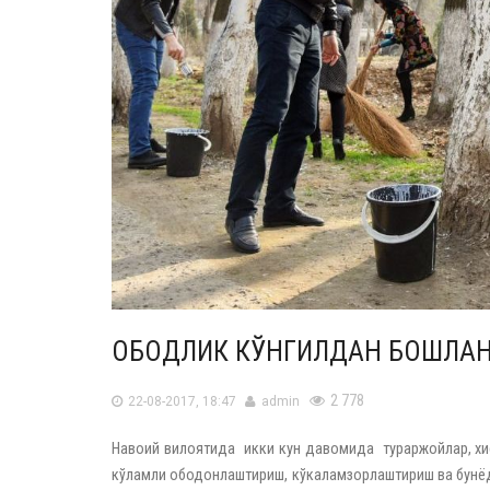
ОБОДЛИК КЎНГИЛДАН БОШЛА
2 778
22-08-2017, 18:47
admin
Навоий вилоятида икки кун давомида тураржойлар, хиё
кўламли ободонлаштириш, кўкаламзорлаштириш ва бунёдк