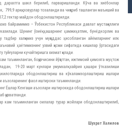
д дарахтга шакл берилиб, парваришланди. Кўча ва хиёбонлар
к, 799,9 ариқ, зовурлар тозаланди ва чиқариб ташланган маъиший ва
207,2 гектар майдон ободонлаштирилди.
азиз байрамимиз – Ўзбекистон Республикаси давлат мустақиллиги
казилади. Шунинг ўзиёқ ҳашарнинг ҳамжиҳатлик, бунёдкорлик ва
у тадбир халқимиз учун муқаддас ҳисобланган айёмларнинг илк
аънавий ҳаётимизнинг узвий қисми сифатида кишилар ўртасидаги
у туйғуларни кучайтиришга хизмат қилади.
 кам таъминланган, боқувчисини йўқотган, ижтимоий ҳимояга муҳтож
ладан, 19-20 март кунлари умумхалқ хайрия ҳашари ўтказилиши
ашкилотларида ободонлаштириш ва кўкаламзорлаштириш ишлари
ри аъзоларининг фаол иштироки таъминланди.
нинг Ёшлар Кенгаши аъзолари иштирокида ободонлаштириш ишлари
аб-қувватланди.
афар кам таъминланган оилалар турар жойлари ободонлаштирилиб,
Шухрат Халилов