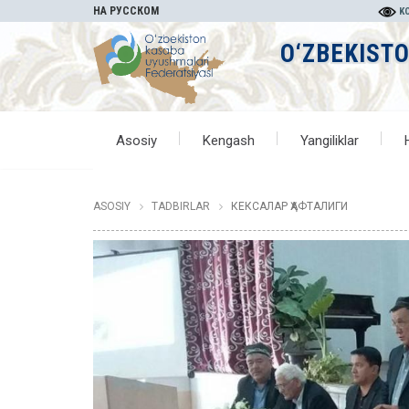
НА РУССКОМ
KO
O‘ZBEKIST
Asosiy
Kengash
Yangiliklar
ASOSIY
TADBIRLAR
КЕКСАЛАР ҲАФТАЛИГИ