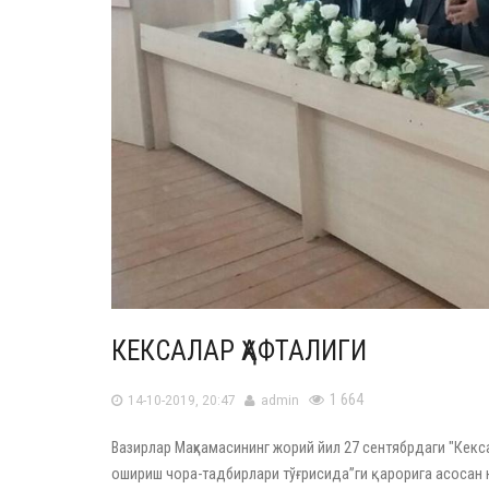
КЕКСАЛАР ҲАФТАЛИГИ
1 664
14-10-2019, 20:47
admin
Вазирлар Маҳкамасининг жорий йил 27 сентябрдаги "Кек
ошириш чора-тадбирлари тўғрисида”ги қарорига асосан 