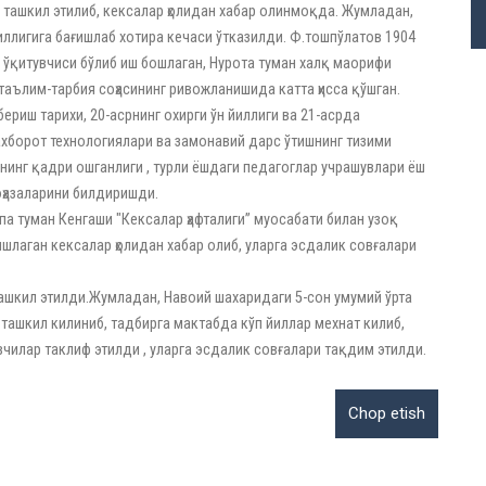
 ташкил этилиб, кексалар ҳолидан хабар олинмоқда. Жумладан,
ллигига бағишлаб хотира кечаси ўтказилди. Ф.тошпўлатов 1904
и ўқитувчиси бўлиб иш бошлаган, Нурота туман халқ маорифи
таълим-тарбия соҳасининг ривожланишида катта ҳисса қўшган.
риш тарихи, 20-асрнинг охирги ўн йиллиги ва 21-асрда
ахборот технологиялари ва замонавий дарс ўтишнинг тизими
рнинг қадри ошганлиги , турли ёшдаги педагоглар учрашувлари ёш
оҳазаларини билдиришди.
а туман Кенгаши "Кексалар ҳафталиги” муосабати билан узоқ
шлаган кексалар ҳолидан хабар олиб, уларга эсдалик совғалари
ташкил этилди.Жумладан, Навоий шахаридаги 5-сон умумий ўрта
ташкил килиниб, тадбирга мактабда кўп йиллар мехнат килиб,
вчилар таклиф этилди , уларга эсдалик совғалари тақдим этилди.