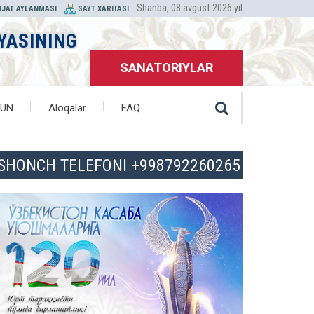
Shanba, 08 avgust 2026 yil
JJAT AYLANMASI
SAYT XARITASI
YASINING
SANATORIYLAR
HUN
Aloqalar
FAQ
ISHONCH TELEFONI +998792260265