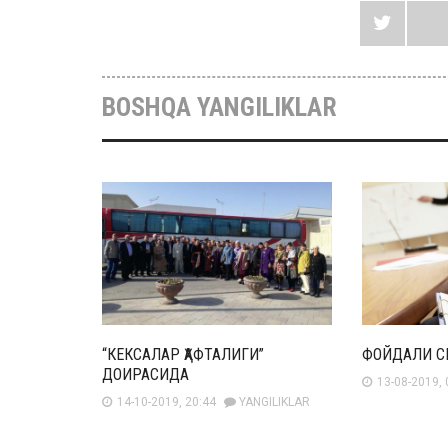
BOSHQA YANGILIKLAR
“КЕКСАЛАР ҲАФТАЛИГИ”
ФОЙДАЛИ С
ДОИРАСИДА
13-08-2019, 
14-10-2019, 20:44
YANGILIKLAR