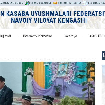
‘ZI OJIZLAR UCHUN
EKRAN SUXADONI
KORPORTIV POCHTA
ELEKTRON HU
ON KASABA UYUSHMALARI FEDERATSI
NAVOIY VILOYAT KENGASHI
Hujjatlar
Interaktiv xizmatlar
Galereya
BKUT UC