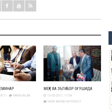
ЕМИНАР
МЕҲР ВА ЭЪТИБОР ОҒУШИДА
09:11
YANGILIKLAR
10-05-2017, 17:09
ХАЛК БИЛАН МУЛОКОТ