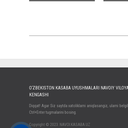
O‘ZBEKISTON KASABA UYUSHMALARI NAVOIY VILOY
KENGASHI
Кириш
Diqqat! Agar Siz saytda xatoliklarni aniqlasangiz, ularni belgi
Ctrl+Enter tugmalarini bosing.
Паролни унутдингизми?
Регистрация
Copyright © 2023. NAVOI.KASABA.UZ