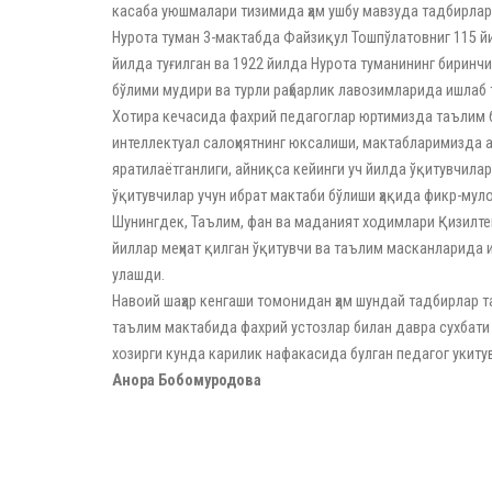
касаба уюшмалари тизимида ҳам ушбу мавзуда тадбирлар
Нурота туман 3-мактабда Файзиқул Тошпўлатовниг 115 йи
йилда туғилган ва 1922 йилда Нурота туманининг биринч
бўлими мудири ва турли раҳбарлик лавозимларида ишлаб 
Хотира кечасида фахрий педагоглар юртимизда таълим бе
интеллектуал салоҳиятнинг юксалиши, мактабларимизда 
яратилаётганлиги, айниқса кейинги уч йилда ўқитувчила
ўқитувчилар учун ибрат мактаби бўлиши ҳақида фикр-мул
Шунингдек, Таълим, фан ва маданият ходимлари Қизилтеп
йиллар меҳнат қилган ўқитувчи ва таълим масканларида и
улашди.
Навоий шаҳар кенгаши томонидан ҳам шундай тадбирлар 
таълим мактабида фахрий устозлар билан давра сухбати 
хозирги кунда карилик нафакасида булган педагог укиту
Анора Бобомуродова