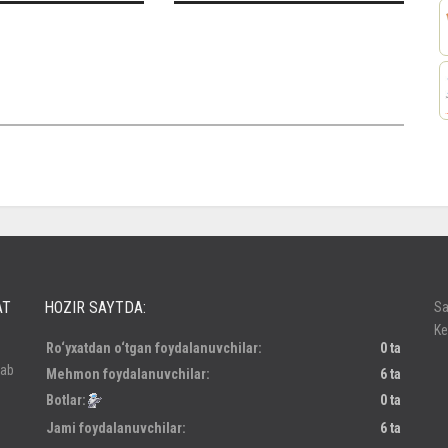
россе
AT
HOZIR SAYTDA:
Sa
Ke
Ro‘yxatdan o‘tgan foydalanuvchilar:
0 ta
lab
Mehmon foydalanuvchilar:
6 ta
Botlar:
0 ta
Jami foydalanuvchilar:
6 ta