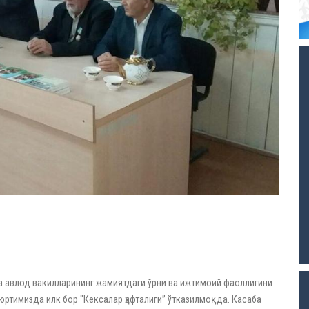
са авлод вакилларининг жамиятдаги ўрни ва ижтимоий фаоллигини
юртимизда илк бор "Кексалар ҳафталиги” ўтказилмоқда. Касаба