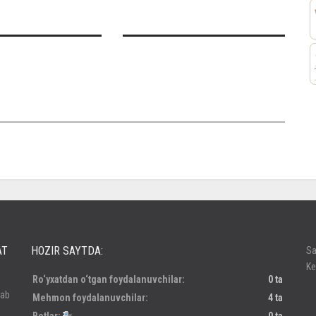
россе
AT
HOZIR SAYTDA:
Sa
Ke
Ro‘yxatdan o‘tgan foydalanuvchilar:
0 ta
lab
Mehmon foydalanuvchilar:
4 ta
Botlar:
0 ta