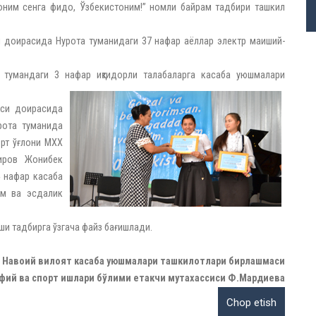
жоним сенга фидо, Ўзбекистоним!” номли байрам тадбири ташкил
и доирасида Нурота туманидаги 37 нафар аёллар электр маиший-
тумандаги 3 нафар иқтидорли талабаларга касаба уюшмалари
яси доирасида
рота туманида
юрт ўғлони МХХ
широв Жонибек
 нафар касаба
ом ва эсдалик
иши тадбирга ўзгача файз бағишлади.
Навоий вилоят касаба уюшмалари ташкилотлари бирлашмаси
ий ва спорт ишлари бўлими етакчи мутахассиси Ф.Мардиева