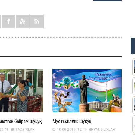
натган байрам шукуҳи
Мустақиллик шукуҳи
20:41
TADBIRLAR
10-08-2016, 12:49
YANGILIKLAR