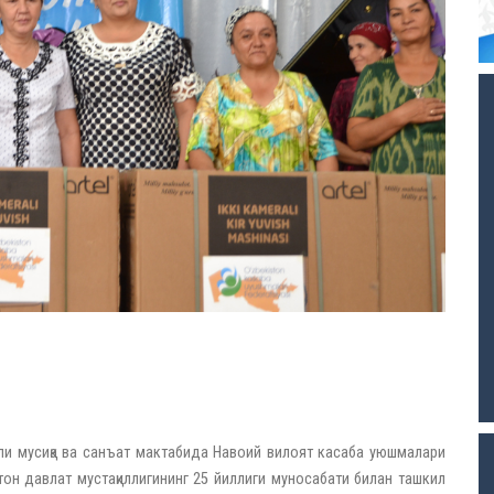
нли мусиқа ва санъат мактабида Навоий вилоят касаба уюшмалари
н давлат мустақиллигининг 25 йиллиги муносабати билан ташкил