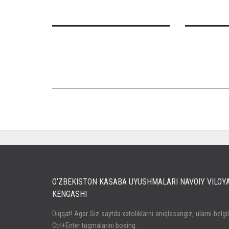
O‘ZBEKISTON KASABA UYUSHMALARI NAVOIY VILOY
KENGASHI
Кириш
Diqqat! Agar Siz saytda xatoliklarni aniqlasangiz, ularni belgi
Ctrl+Enter tugmalarini bosing.
Паролни унутдингизми?
Регистрация