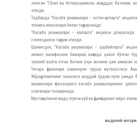
этилган "Гўзал ва бетакроримсан, муқаддас Ватаним, 
этилди.
Тадбирда "Касаба уюшмалари – хотин-қизларга” акцияс
техника жиҳозлари билан тақдирланди.
"Касаба уюшмалари – ёшларга” акцияси доирасида 
стипендияси тақдим этилди.
Шунингдек, "Касаба уюшмалари – ҳарбийларга” акци
хизмат вазифасини бажариш вақтида ҳалок бўлган Ну
туғилиб вояга етган Ватани учун жонини ҳам аямаган 
Чегара қўшинлари кавалерия гуруҳи мутахассиси А
Жўрақуловичнинг оиласига моддий ёрдам пули ҳамда 4
уюшмалари фаолларига касаба уюшмаларининг дипл
совғалари топширилди.
Мустақилликни мадҳ этувчи куй ва қўшиқларнинг ижро этил
маданий-маъриф