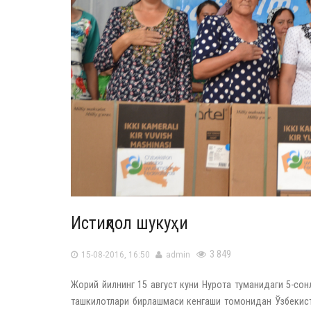
Истиқлол шукуҳи
3 849
15-08-2016, 16:50
admin
Жорий йилнинг 15 август куни Нурота туманидаги 5-со
ташкилотлари бирлашмаси кенгаши томонидан Ўзбекисто