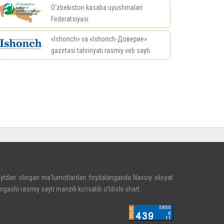
O‘zbekiston kasaba uyushmalari
Federatsiyasi
«Ishonch» va «Ishonch-Доверие»
gazetasi tahririyati rasmiy veb sayti
риал
ytdan olingan ma‘lumotlardan foydalanganda Navoiy viloyat
ngashi rasmiy sayti manzili ko‘rsatib o‘tilishi shart.