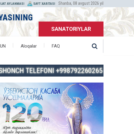
Shanba, 08 avgust 2026 yil
JJAT AYLANMASI
SAYT XARITASI
YASINING
SANATORIYLAR
HUN
Aloqalar
FAQ
ISHONCH TELEFONI +998792260265