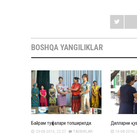
BOSHQA YANGILIKLAR
Байрам туҳфалари топширилди.
Дилларни қув
23-08-2016, 22:27
TADBIRLAR
16-08-2016, 