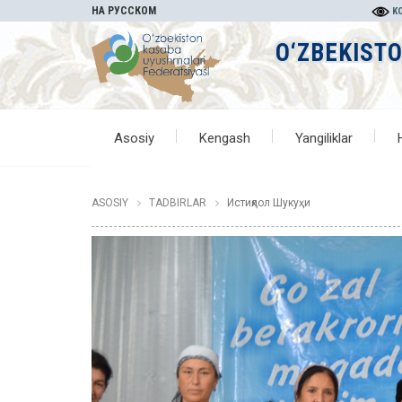
НА РУССКОМ
KO
O‘ZBEKIST
Asosiy
Kengash
Yangiliklar
ASOSIY
TADBIRLAR
Истиқлол Шукуҳи