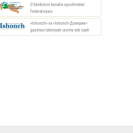
O‘zbekiston kasaba uyushmalari
Federatsiyasi
«Ishonch» va «Ishonch-Доверие»
gazetasi tahririyati rasmiy veb sayti
риал