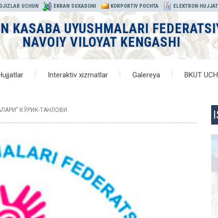
 OJIZLAR UCHUN
EKRAN SUXADONI
KORPORTIV POCHTA
ELEKTRON HUJJA
ON KASABA UYUSHMALARI FEDERATSI
NAVOIY VILOYAT KENGASHI
Hujjatlar
Interaktiv xizmatlar
Galereya
BKUT UC
АЛАРИ" КЎРИК-ТАНЛОВИ