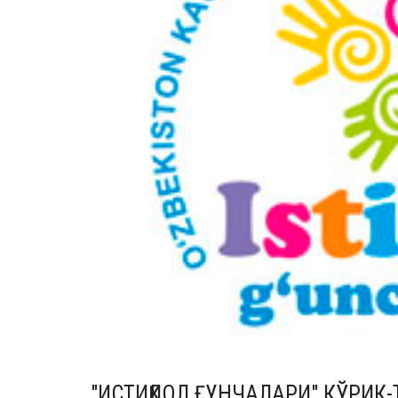
"ИСТИҚЛОЛ ҒУНЧАЛАРИ" КЎРИК