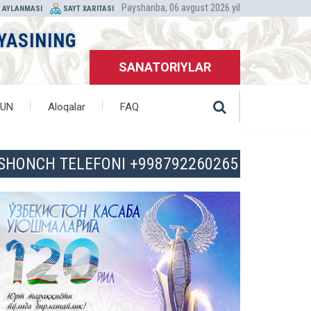
Payshanba, 06 avgust 2026 yil
T AYLANMASI
SAYT XARITASI
YASINING
SANATORIYLAR
HUN
Aloqalar
FAQ
ISHONCH TELEFONI +998792260265