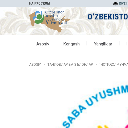
НА РУССКОМ
KO‘ZI
O‘ZBEKIST
Asosiy
Kengash
Yangiliklar
ASOSIY
ТАНЛОВЛАР ВА ЭЪЛОНЛАР
"ИСТИҚЛОЛ ҒУНЧ