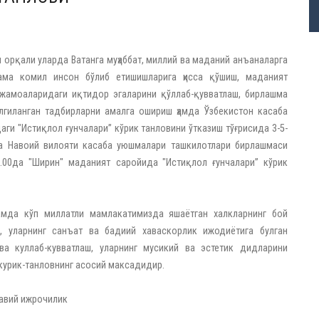
 орқали уларда Ватанга муҳаббат, миллий ва маданий анъаналарга
нлама комил инсон бўлиб етишишларига ҳисса қўшиш, маданият
жамоаларидаги иқтидор эгаларини қўллаб-қувватлаш, бирлашма
лгиланган тадбирларни амалга ошириш ҳамда Ўзбекистон касаба
и "Истиқлол ғунчалари” кўрик танловини ўтказиш тўғрисида 3-5-
а Навоий вилояти касаба уюшмалари ташкилотлари бирлашмаси
9.00да "Ширин"
маданият саройида
"Истиқлол ғунчалари” кўрик
амда кўп миллатли мамлакатимизда яшаётган халкларнинг бой
, уларнинг санъат ва бадиий хаваскорлик ижодиётига булган
ва куллаб-кувватлаш, уларнинг мусикий ва эстетик дидларини
курик-танловнинг асосий максадидир.
навий ижрочилик