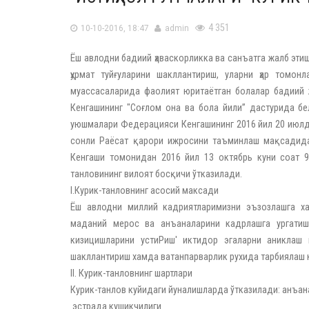
4 351
10-10-2016, 18:47
admin
Ёш авлодни бадиий ҳаваскорликка ва санъатга жалб этиш
ҳурмат туйғуларини шакллантириш, уларни ҳар томо
муассасаларида фаолият юритаётган болалар бадиий 
Кенгашининг "Соғлом она ва бола йили” дастурида бе
уюшмалари Федерацияси Кенгашининг 2016 йил 20 июлдаг
сонли Раёсат қарори ижросини таъминлаш мақсадид
Кенгаши томонидан 2016 йил 13 октябрь куни соат 
танловининг вилоят босқичи ўтказилади.
I.Курик-танловнинг асосий максади
Ёш авлодни миллий кадриятларимизни эъзозлашга х
маданий мерос ва анъаналарини кадрлашга ургатиш
кизицишларини устиРиш' иктидор эгаларни аниклаш 
шакллантириш хамда ватанпарварлик рухида тарбиялаш 
II. Курик-танловнинг шартлари
Курик-танлов куйидаги йуналишларда ўтказилади: анъа
эстрада кушикчилиги