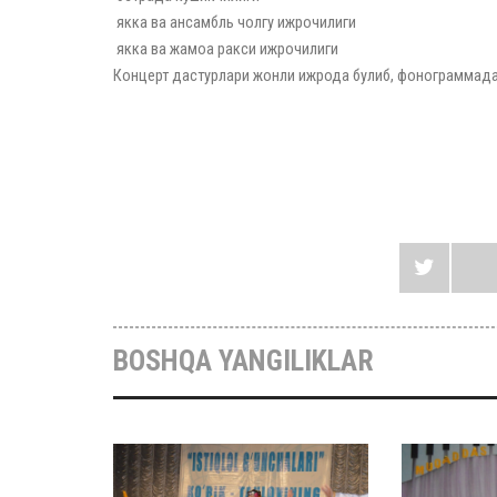
якка ва ансамбль чолгу ижрочилиги
якка ва жамоа ракси ижрочилиги
Концерт дастурлари жонли ижрода булиб, фонограммад
BOSHQA YANGILIKLAR