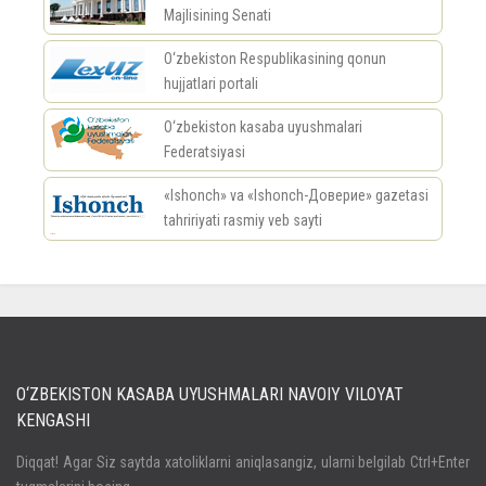
Majlisining Senati
O‘zbekiston Respublikasining qonun
hujjatlari portali
O‘zbekiston kasaba uyushmalari
Federatsiyasi
«Ishonch» va «Ishonch-Доверие» gazetasi
tahririyati rasmiy veb sayti
россериал
O‘ZBEKISTON KASABA UYUSHMALARI NAVOIY VILOYAT
KENGASHI
Кириш
Diqqat! Agar Siz saytda xatoliklarni aniqlasangiz, ularni belgilab Ctrl+Enter