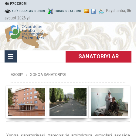
НА РУССКОМ
Payshanba, 06
KO‘ZI OJIZLAR UCHUN
EKRAN SUXADONI
avgust 2026 yil
SANATORIYLAR
ASOSIY
XONQA SANATORIYSI
Xonqa sanatoriyasi zamonaviy arxitektura yutuqlari asosida