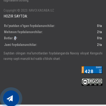
tugmalarini bosing.
Паролни унутдингизми?
Регистрация
Copyright © 2023. NAVOI.KASABA.UZ
HOZIR SAYTDA:
Ro‘yxatdan o‘tgan foydalanuvchilar:
0 ta
Mehmon foydalanuvchilar:
2 ta
Botlar:
0 ta
Jami foydalanuvchilar:
2 ta
Saytdan olingan ma‘lumotlardan foydalanganda Navoiy viloyat Kengashi
rasmiy sayti manzili ko‘rsatib o‘tilishi shart.