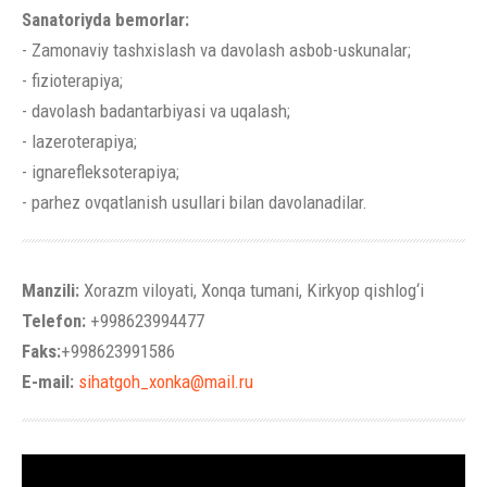
Sanatoriyda bemorlar:
- Zamonaviy tashxislash va davolash asbob-uskunalar;
- fizioterapiya;
- davolash badantarbiyasi va uqalash;
- lazeroterapiya;
- ignarefleksoterapiya;
- parhez ovqatlanish usullari bilan davolanadilar.
Manzili:
Xorazm viloyati, Xonqa tumani, Kirkyop qishlog‘i
Telefon:
+998623994477
Faks:
+998623991586
E-mail:
sihatgoh_xonka@mail.ru