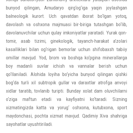
bunyod qilingan, Amudaryo qirg‘og‘iga yaqin joylashgan
balneologik kurort. Uch qavatdan iborat bo‘lgan yotoq,
davolash va oshxona majmuasi bir-biriga tutashgan bo‘lib,
davolanuvchilar uchun qulay imkoniyatlar yaratadi. Yurak qon-
tomir, asab tizimi, ginekologik, tayanch-harakat a’zolari
kasalliklari bilan og‘rigan bemorlar uchun shifobaxsh tabiiy
omillar mavjud. Yod, brom va boshqa ko‘pgina minerallarga
boy madanli suvlar ichish va vannalar berish uchun
qo‘llaniladi. Alohida loyiha bo‘yicha bunyod qilingan qishki
bog‘da turli xil subtropik gullar va daraxtlar atrofga anvoyi
xidlar taratib, tovlanib turipti. Bunday xolat dam oluvchilarni
o‘ziga maftun etadi va kayfiyatni ko‘taradi. Sizning
xizmatingizda katta va yorug‘ oshxona, kutubxona, sport
maydonchasi, pochta xizmat mavjud. Qadimiy Xiva shahriga
sayohatlar uyushtiriladi.