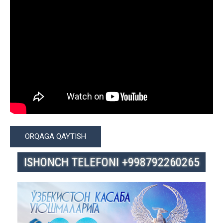
ORQAGA QAYTISH
ISHONCH TELEFONI +998792260265