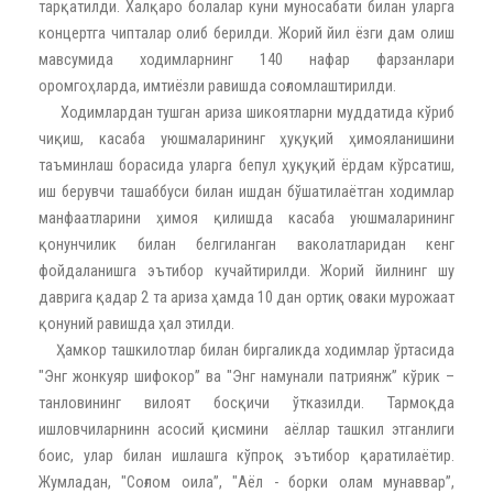
тарқатилди. Халқаро болалар куни муносабати билан уларга
концертга чипталар олиб берилди. Жорий йил ёзги дам олиш
мавсумида ходимларнинг 140 нафар фарзанлари
оромгоҳларда, имтиёзли равишда соғломлаштирилди.
Ходимлардан тушган ариза шикоятларни муддатида кўриб
чиқиш, касаба уюшмаларининг ҳуқуқий ҳимояланишини
таъминлаш борасида уларга бепул ҳуқуқий ёрдам кўрсатиш,
иш берувчи ташаббуси билан ишдан бўшатилаётган ходимлар
манфаатларини ҳимоя қилишда касаба уюшмаларининг
қонунчилик билан белгиланган ваколатларидан кенг
фойдаланишга эътибор кучайтирилди. Жорий йилнинг шу
даврига қадар 2 та ариза ҳамда 10 дан ортиқ оғзаки мурожаат
қонуний равишда ҳал этилди.
Ҳамкор ташкилотлар билан биргаликда ходимлар ўртасида
"Энг жонкуяр шифокор” ва "Энг намунали патриянж” кўрик –
танловининг вилоят босқичи ўтказилди. Тармоқда
ишловчиларнинн асосий қисмини аёллар ташкил этганлиги
боис, улар билан ишлашга кўпроқ эътибор қаратилаётир.
Жумладан, "Соғлом оила”, "Аёл - борки олам мунаввар”,