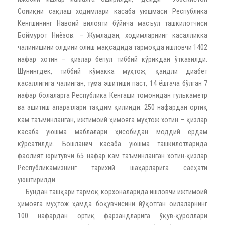
Соғлиқни сақлаш ходимлари касаба уюшмаси Республика
Кенгшининг Навоий вилояти бўйича масъул ташкилотчиси
Боймурот Ниёзов. – Жумладан, ходимларнинг касалликка
чалинишини олдини олиш мақсадида тармоқда ишловчи 1402
нафар хотин – қизлар бепул тиббий кўрикдан ўтказилди.
Шунингдек, тиббий кўмакка муҳтож, қандли диабет
касаллигига чалинган, туғма эшитиши паст, 14 ёшгача бўлган 7
нафар болаларга Республика Кенгаши томонидан гулькаметр
ва эшитиш апаратлари тақдим қилинди. 250 нафардан ортиқ
кам таъминланган, ижтимоий ҳимояга муҳтож хотин – қизлар
касаба уюшма маблағлари ҳисобидан моддий ёрдам
кўрсатилди. Бошланғич касаба уюшма ташкилотларида
фаолият юритувчи 65 нафар кам таъминланган хотин-қизлар
Республикамизнинг тарихий шаҳарларига саёҳати
уюштирилди.
Бундан ташқари тармоқ корхоналарида ишловчи ижтимоий
ҳимояга муҳтож ҳамда боқувчисини йўқотган оилаларнинг
100 нафардан ортиқ фарзандларига ўқув-қуроллари