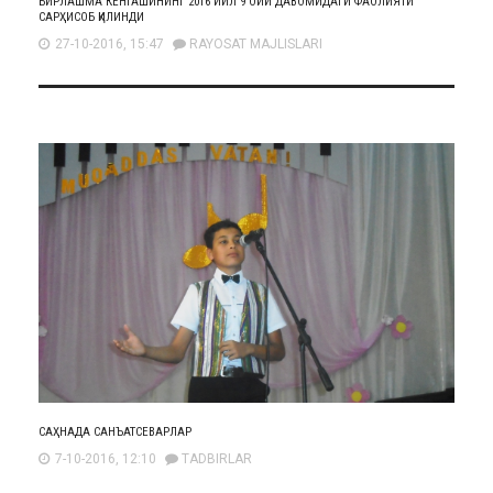
БИРЛАШМА КЕНГАШИНИНГ 2016 ЙИЛ 9 ОЙИ ДАВОМИДАГИ ФАОЛИЯТИ
САРҲИСОБ ҚИЛИНДИ
27-10-2016, 15:47
RAYOSAT MAJLISLARI
САҲНАДА САНЪАТСЕВАРЛАР
7-10-2016, 12:10
TADBIRLAR