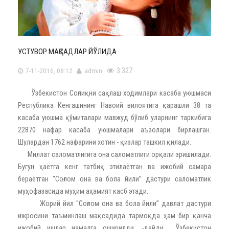
УСТУВОР МАҚСАДЛАР ЙЎЛИДА
3 327
7-11-2016, 08:12
admin
Ўзбекистон Соғлиқни сақлаш ходимлари касаба уюшмаси
Республика Кенгашининг Навоий вилоятига қарашли 38 та
касаба уюшма қўмиталари мавжуд бўлиб уларнинг таркибига
22870 нафар касаба уюшмалари аъзолари бирлашган.
Шулардан 1762 нафарини хотин - қизлар ташкил қилади.
Миллат саломатлигига она саломатлиги орқали эришилади.
Бугун ҳаётга кенг татбиқ этилаётган ва ижобий самара
бераётган "Соғлом она ва бола йили” дастури саломатлик
муҳофазасида муҳим аҳамият касб этади.
Жорий йил "Соғлом она ва бола йили” давлат дастури
ижросини таъминлаш мақсадида тармоқда ҳам бир қанча
ижобий ишлар иамалга оширилди, -дейди Ўзбекистон