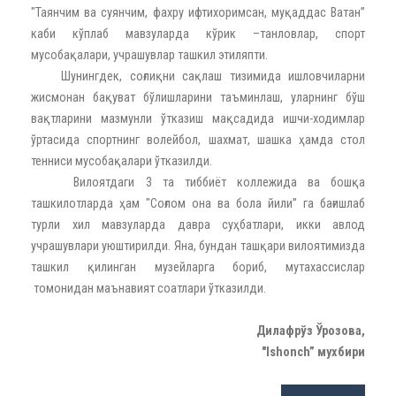
"Таянчим ва суянчим, фахру ифтихоримсан, муқаддас Ватан”
каби кўплаб мавзуларда кўрик –танловлар, спорт
мусобақалари, учрашувлар ташкил этиляпти.
Шунингдек, соғлиқни сақлаш тизимида ишловчиларни
жисмонан бақуват бўлишларини таъминлаш, уларнинг бўш
вақтларини мазмунли ўтказиш мақсадида ишчи-ходимлар
ўртасида спортнинг волейбол, шахмат, шашка ҳамда стол
тенниси мусобақалари ўтказилди.
Вилоятдаги 3 та тиббиёт коллежида ва бошқа
ташкилотларда ҳам "Соғлом она ва бола йили” га бағишлаб
турли хил мавзуларда давра суҳбатлари, икки авлод
учрашувлари уюштирилди. Яна, бундан ташқари вилоятимизда
ташкил қилинган музейларга бориб, мутахассислар
томонидан маънавият соатлари ўтказилди.
Дилафрўз Ўрозова,
"Ishonch” мухбири