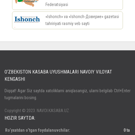
Federatsiyasi
«Ishonch» va «Ishonch-Доверие» gazetasi
tahririyati rasmiy veb sayti
россериал
O‘ZBEKISTON KASABA UYUSHMALARI NAVOIY VILOYAT
KENGASHI
Кириш
Diqqat! Agar Siz saytda xatoliklarni aniqlasangiz, ularni belgilab Ctrl+Enter
tugmalarini bosing.
Паролни унутдингизми?
Регистрация
Copyright © 2023. NAVOI.KASABA.UZ
HOZIR SAYTDA:
Ro‘yxatdan o‘tgan foydalanuvchilar:
0 ta