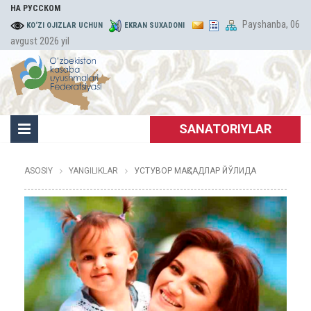
НА РУССКОМ
Payshanba, 06
KO‘ZI OJIZLAR UCHUN
EKRAN SUXADONI
avgust 2026 yil
SANATORIYLAR
ASOSIY
YANGILIKLAR
УСТУВОР МАҚСАДЛАР ЙЎЛИДА