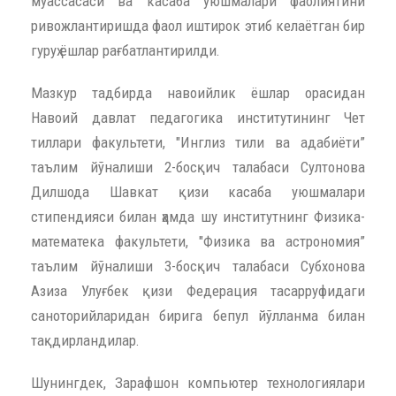
муассасаси ва касаба уюшмалари фаолиятини
ривожлантиришда фаол иштирок этиб келаётган бир
гуруҳ ёшлар рағбатлантирилди.
Мазкур тадбирда навоийлик ёшлар орасидан
Навоий давлат педагогика институтининг Чет
тиллари факультети, "Инглиз тили ва адабиёти”
таълим йўналиши 2-босқич талабаси Султонова
Дилшода Шавкат қизи касаба уюшмалари
стипендияси билан ҳамда шу институтнинг Физика-
математека факультети, "Физика ва астрономия”
таълим йўналиши 3-босқич талабаси Субхонова
Азиза Улуғбек қизи Федерация тасарруфидаги
саноторийларидан бирига бепул йўлланма билан
тақдирландилар.
Шунингдек, Зарафшон компьютер технологиялари