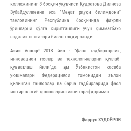
коллежининг 3-босқич ўқувчиси Қудратова Дилноза
Зубайдуллаевна эса "Меҳнат ҳуқуқи билимдони”
танловининг Республика босқичида фахрли
ўринларни қўлга киритганлиги учун қимматбахо
эсдалик совғалари билан тақдирланди.
Азиз ёшлар!
2018 йил - "Фаол тадбиркорлик,
инновацион ғоялар ва технологияларни қўллаб-
қувватлаш йили”да ҳам Ўзбекистон касаба
уюшмалари Федерацияси томонидан эълон
қилинган танловлар ва барча тадбирларида фаол
иштирок этиб қолишларингизни тарафдориман.
Фаррух ХУДОЁРОВ