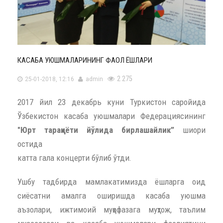
КАСАБА УЮШМАЛАРИНИНГ ФАОЛ ЁШЛАРИ
2 275
25-01-2018, 12:16
admin
2017 йил 23 декабрь куни Туркистон саройида
Ўзбекистон касаба уюшмалари Федерациясининг
"Юрт тараққиёти йўлида бирлашайлик”
шиори
остида
катта гала концерти бўлиб ўтди.
Ушбу тадбирда мамлакатимизда ёшларга оид
сиёсатни амалга оширишда касаба уюшма
аъзолари, ижтимоий муҳофазага муҳтож, таълим