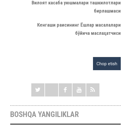
Вилоят касаба уюшмалари ташкилотлари
бирлашмаси
Кенгаши раисининг Ёшлар масалалари
бўйича маслаҳатчиси
BOSHQA YANGILIKLAR