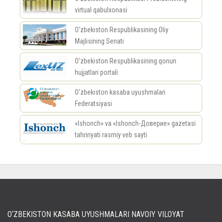
virtual qabulxonasi
O‘zbekiston Respublikasining Oliy
Majlisining Senati
O‘zbekiston Respublikasining qonun
hujjatlari portali
O‘zbekiston kasaba uyushmalari
Federatsiyasi
«Ishonch» va «Ishonch-Доверие» gazetasi
tahririyati rasmiy veb sayti
россериал
O‘ZBEKISTON KASABA UYUSHMALARI NAVOIY VILOYAT