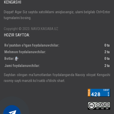
KENGASHI
Кириш
Diqqat! Agar Siz saytda xatoliklarni aniqlasangiz, ularni belgilab Ctrl+Enter
tugmalarini bosing.
Паролни унутдингизми?
Регистрация
Copyright © 2023. NAVOI.KASABA.UZ
HOZIR SAYTDA:
Ro‘yxatdan o‘tgan foydalanuvchilar:
0 ta
Mehmon foydalanuvchilar:
2 ta
Botlar:
0 ta
Jami foydalanuvchilar:
2 ta
Saytdan olingan ma‘lumotlardan foydalanganda Navoiy viloyat Kengashi
rasmiy sayti manzili ko‘rsatib o‘tilishi shart.