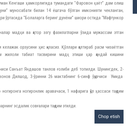
туман Кенгаши ҳамкорлигида тумандаги "Фаровон ҳаёт” дам олиш
уни” муносабати билан 14 ёшгача бўлган имконияти чекланган,
ри ўртасида "Болаларга беринг дунёни” шиори остида "Мафтункор
налар мадҳи ва қатор эзгу фазилатларни ўзида мужассам этган
 келажак орзусини ҳис қиласиз. Қўллари қалтираб расм чизаётган
м жилоли табиат тасвирини мадҳ этиши ҳар қандай кишини
вчиси Санъат Яндашов танлов ғолиби деб топилди. Шунингдек, 2-
вонов Дилшод, 3-ўринни 26 мактабнинг 6-синф ўқувчиси Умида
ногиронга ногиронлик аравачаси, 1 нафарига қўл ҳассаси тақдим
арнинг эсдалик совғалари тақдим этилди.