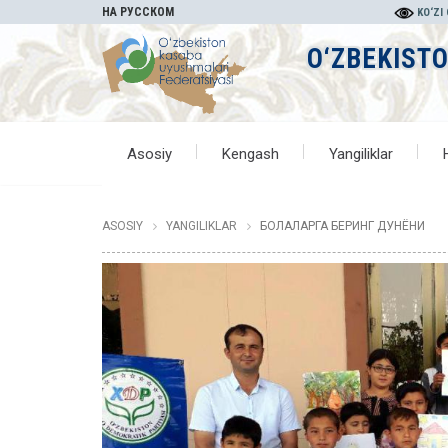
НА РУССКОМ
KO‘ZI
O‘ZBEKIST
Asosiy
Kengash
Yangiliklar
ASOSIY
YANGILIKLAR
БОЛАЛАРГА БЕРИНГ ДУНЁНИ