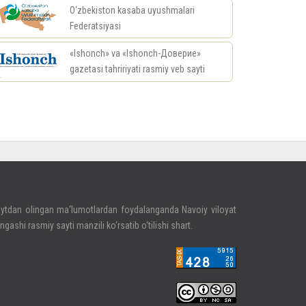
O‘zbekiston kasaba uyushmalari
Federatsiyasi
«Ishonch» va «Ishonch-Доверие»
gazetasi tahririyati rasmiy veb sayti
риал
ytdan olingan ma‘lumotlardan foydalanganda Navoiy viloyat
ngashi rasmiy sayti manzili ko‘rsatib o‘tilishi shart.