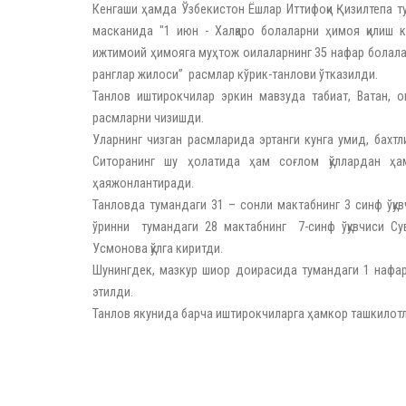
Кенгаши ҳамда Ўзбекистон Ёшлар Иттифоқи Қизилтепа 
масканида "1 июн - Халқаро болаларни ҳимоя қилиш к
ижтимоий ҳимояга муҳтож оилаларнинг 35 нафар болала
ранглар жилоси” расмлар кўрик-танлови ўтказилди.
Танлов иштирокчилар эркин мавзуда табиат, Ватан, о
расмларни чизишди.
Уларнинг чизган расмларида эртанги кунга умид, бахтли
Ситоранинг шу ҳолатида ҳам соғлом қўллардан ҳа
ҳаяжонлантиради.
Танловда тумандаги 31 – сонли мактабнинг 3 синф ўқу
ўринни тумандаги 28 мактабнинг 7-синф ўқувчиси Су
Усмонова қўлга киритди.
Шунингдек, мазкур шиор доирасида тумандаги 1 нафар 
этилди.
Танлов якунида барча иштирокчиларга ҳамкор ташкилотл