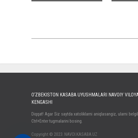
O‘ZBEKISTON KASABA UYUSHMALARI NAVOIY VILOY
KENGASHI
Кириш
Diqqat! Agar Siz saytda xatoliklarni aniqlasangiz, ularni belgi
Ctrl+Enter tugmalarini bosing.
Паролни унутдингизми?
Регистрация
Copyright © 2023. NAVOI.KASABA.UZ