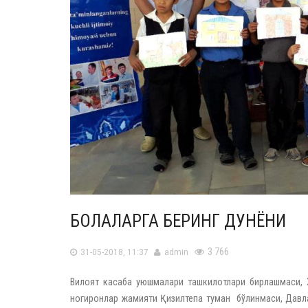
БОЛАЛАРГА БЕРИНГ ДУНЁНИ
3 766
31-05-2018, 11:37
admin
Вилоят касаба уюшмалари ташкилотлари бирлашмаси, Х
ногиронлар жамияти Қизилтепа туман бўлинмаси, Давл