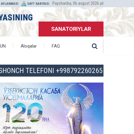
Payshanba, 06 avgust 2026 yil
T AYLANMASI
SAYT XARITASI
YASINING
SANATORIYLAR
HUN
Aloqalar
FAQ
ISHONCH TELEFONI +998792260265