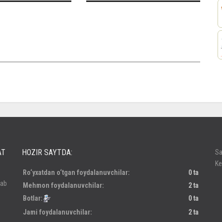
россе
AT
HOZIR SAYTDA:
Sa
Ke
Ro‘yxatdan o‘tgan foydalanuvchilar:
0 ta
lab
Mehmon foydalanuvchilar:
2 ta
Botlar:
0 ta
Jami foydalanuvchilar:
2 ta