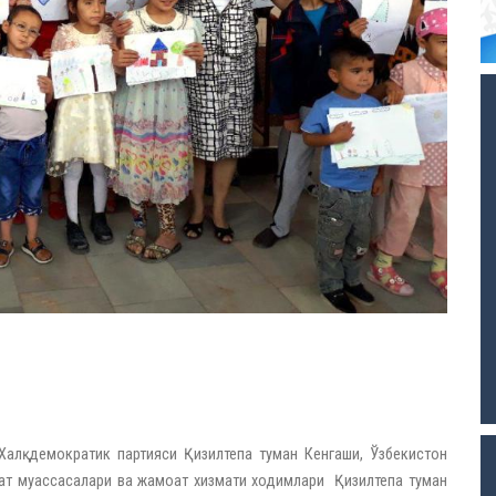
алқ демократик партияси Қизилтепа туман Кенгаши, Ўзбекистон
ат муассасалари ва жамоат хизмати ходимлари Қизилтепа туман