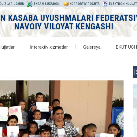
 OJIZLAR UCHUN
EKRAN SUXADONI
KORPORTIV POCHTA
ELEKTRON HUJJA
ON KASABA UYUSHMALARI FEDERATSI
NAVOIY VILOYAT KENGASHI
Hujjatlar
Interaktiv xizmatlar
Galereya
BKUT UC