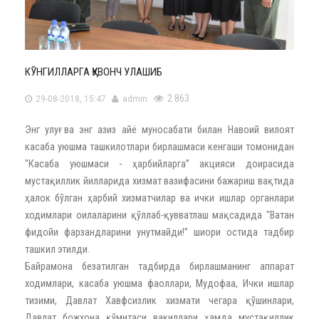
КЎНГИЛЛАРГА ҚУВОНЧ УЛАШИБ
2 863
29-08-2018, 15:47
admin
Энг улуғ ва энг азиз айё муносабати билан Навоий вилоят
касаба уюшма ташкилотлари бирлашмаси кенгаши томонидан
"Касаба уюшмаси - ҳарбийларга” акцияси доирасида
мустақиллик йилларида хизмат вазифасини бажариш вақтида
ҳалок бўлган ҳарбий хизматчилар ва ички ишлар органлари
ходимлари оилаларини қўллаб-қувватлаш мақсадида "Ватан
фидойи фарзандларини унутмайди!” шиори остида тадбир
ташкил этилди.
Байрамона безатилган тадбирда бирлашманинг аппарат
ходимлари, касаба уюшма фаоллари, Мудофаа, Ички ишлар
тизими, Давлат Хавфсизлик хизмати чегара қўшинлари,
Давлат божхона қўмитаси вакиллари ҳамда мустақиллик