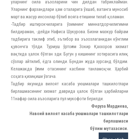
уларнинг оила аъзоларини чин дилдан табриклайман.
Уларнинг фарзандлари ҳам оталарига ўхшаб, ватанга муносиб
март ва жасур инсонлар бўлиб вояга етишини тилаб қоламан.
-Тадбир иштирокчиларига ўзимнинг миннатдорчилигимни
билдираман, -дейди Нафиса Шукурова. Бизни мазкур байрам
тадбирига таклиф этиб, эътибор ва эъзозлаганидан кўнглим
қувончга тўлди. Турмуш ўртоғим Зокир Қаххоров хизмат
вақтида ҳалок бўлган эди. Бугун у кишининг хотирасига илиқ
сўзлар айтилиб, ёдга олинди. Бундан жуда хурсанд бўлдим.
Келажакда ўғлим отасининг касбини танламоқчи. Ҳарбий
соҳага қизиқиши ўзгача.
Тадбир якунида вилоят касаба уюшмалари ташкилотлари
бирлашмасининг хизмат даврида ҳалок бўлган ҳарбийларни
11нафар оила аъзоларига пул мукофоти берилди.
Феруза Мардиева,
Навоий вилоят касаба уюшмалари ташкилотлари
бирлашмаси
бўлим мутахасиси.