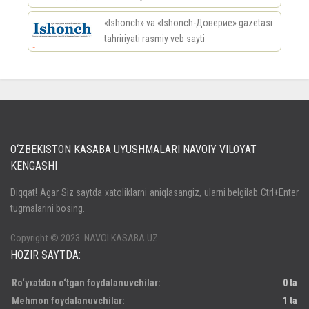
«Ishonch» va «Ishonch-Доверие» gazetasi
tahririyati rasmiy veb sayti
россериал
O‘ZBEKISTON KASABA UYUSHMALARI NAVOIY VILOYAT
KENGASHI
Кириш
Diqqat! Agar Siz saytda xatoliklarni aniqlasangiz, ularni belgilab Ctrl+Enter
tugmalarini bosing.
Паролни унутдингизми?
Регистрация
Copyright © 2023. NAVOI.KASABA.UZ
HOZIR SAYTDA:
Ro‘yxatdan o‘tgan foydalanuvchilar:
0 ta
Mehmon foydalanuvchilar:
1 ta