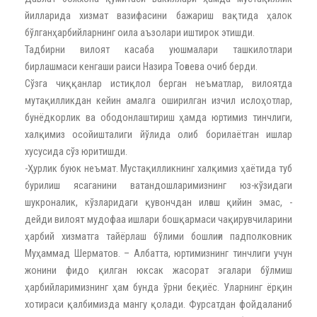
йилларида хизмат вазифасини бажариш вақтида ҳалок
бўлганҳарбийларнинг оила аъзолари иштирок этишди.
Тадбирни вилоят касаба уюшмалари ташкилотлари
бирлашмаси кенгаши раиси Назира Тоғаева очиб берди.
Сўзга чиққанлар истиқлол берган неъматлар, вилоятда
мутақилликдан кейин амалга оширилган изчил ислоҳотлар,
бунёдкорлик ва ободонлаштириш ҳамда юртимиз тинчлиги,
халқимиз осойишталиги йўлида олиб борилаётган ишлар
хусусида сўз юритишди.
-Ҳурлик буюк неъмат. Мустақилликнинг халқимиз ҳаётида туб
бурилиш ясаганини ватандошларимизнинг юз-кўзидаги
шукроналик, кўзларидаги қувончдан илғаш қийин эмас, -
дейди вилоят мудофаа ишлари бошқармаси чақирувчиларини
ҳарбий хизматга тайёрлаш бўлими бошлиғи падполковник
Муҳаммад Шерматов. – Албатта, юртимизнинг тинчлиги учун
жонини фидо қилган юксак жасорат эгалари бўлмиш
ҳарбийларимизнинг ҳам бунда ўрни беқиёс. Уларнинг ёрқин
хотираси қалбимизда мангу қолади. Фурсатдан фойдаланиб