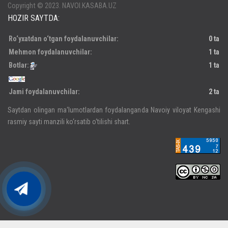
Copyright © 2023. NAVOI.KASABA.UZ
HOZIR SAYTDA:
Ro‘yxatdan o‘tgan foydalanuvchilar:
0 ta
Mehmon foydalanuvchilar:
1 ta
Botlar:
1 ta
Jami foydalanuvchilar:
2 ta
Saytdan olingan ma‘lumotlardan foydalanganda Navoiy viloyat Kengashi
rasmiy sayti manzili ko‘rsatib o‘tilishi shart.