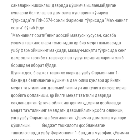
саналарни нишонлаш даврида қўшимча ишланмайдиган
кунларни белгилаш ва дам олиш кунларини кўчириш
тўғрисида”ги ПФ-5574-сонли Фармони тўғрисида "Маънавият
соати” бўлиб ўтди.
"Маънавият соати”нинг асосий мавзуси хусусан, касаба
уюшма ташкилотлари томонидан ҳар бир меҳнат жамоасида
ушбу фармойишнинг мақсади, мазмун-моҳияти тўғрисида кенг
қамровли тарғибот-ташвиқот ва тушунтириш ишларини олиб
боришдан иборат бўлди.
Шунингдек, бюджет ташкилотларида ушбу Фармоннинг 1-
бандида белгиланган қўшимча дам олиш кунлари ҳар йилги
меҳнат таътилининг давомийлигини уч иш кунига қисқартириш
ҳисобига қопланиши, ҳар йилги меҳнат таътили даврида
сақланадиган ўртача ойлик иш ҳақи миқдорини ҳисоблашда
меҳнат таътилининг амалдаги давомийлиги ҳисобга олиниши,
унга ушбу Фармонда белгиланган қўшимча дам олиш кунлари
қўшилиши, бюджет ташкилоти ҳисобланмаган
ташкилотларда ушбу Фармоннинг 1-бандига мувофиқ қўшимча