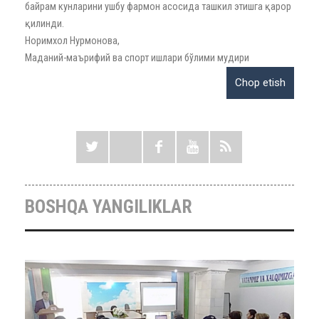
байрам кунларини ушбу фармон асосида ташкил этишга қарор
қилинди.
Норимхол Нурмонова,
Маданий-маърифий ва спорт ишлари бўлими мудири
BOSHQA YANGILIKLAR