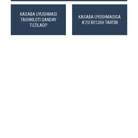
KASABA UYUSHMASI
KASABA UYUSHMASIGA
TASHKILOTI QANDAY
A’ZO BO‘LISH TARTIBI
TUZILADI?