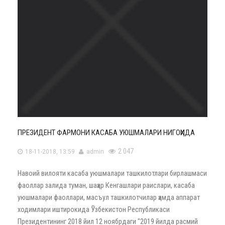
ПРЕЗИДЕНТ ФАРМОНИ КАСАБА УЮШМАЛАРИ НИГОҲИДА
2 047
18-11-2018, 13:59
admin
Навоий вилояти касаба уюшмалари ташкилотлари бирлашмаси
фаоллар залида туман, шаҳар Кенгашлари раислари, касаба
уюшмалари фаоллари, масъул ташкилотчилар ҳамда аппарат
ходимлари иштирокида Ўзбекистон Республикаси
Президентининг 2018 йил 12 ноябрдаги "2019 йилда расмий