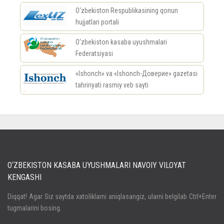
O‘zbekiston Respublikasining qonun
hujjatlari portali
O‘zbekiston kasaba uyushmalari
Federatsiyasi
«Ishonch» va «Ishonch-Доверие» gazetasi
tahririyati rasmiy veb sayti
россериал
O‘ZBEKISTON KASABA UYUSHMALARI NAVOIY VILOYAT
KENGASHI
Кириш
Diqqat! Agar Siz saytda xatoliklarni aniqlasangiz, ularni belgilab Ctrl+Enter
tugmalarini bosing.
Паролни унутдингизми?
Регистрация