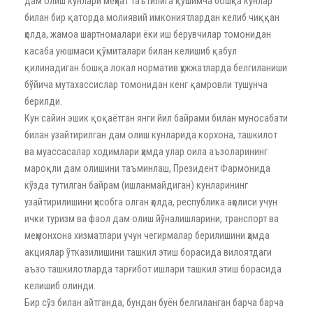
дам олиш кунлари меҳнат таътилига қўшимча бошқа кунлар
билан бир қаторда молиявий имкониятлардан келиб чиққан
ҳолда, жамоа шартномалари ёки иш берувчилар томонидан
касаба уюшмаси қўмиталари билан келишиб қабул
қилинадиган бошқа локал норматив ҳужжатларда белгиланиши
бўйича мутахассислар томонидан кенг қамровли тушунча
берилди.
Кун сайин эшик қоқаётган янги йил байрами билан муносабати
билан узайтирилган дам олиш кунларида корхона, ташкилот
ва муассасалар ходимлари ҳамда улар оила аъзоларининг
мароқли дам олишини таъминлаш, Президент Фармонида
кўзда тутилган байрам (ишланмайдиган) кунларининг
узайтирилишини ҳисобга олган ҳолда, республика аҳолиси учун
ички туризм ва фаол дам олиш йўналишларини, транспорт ва
меҳмонхона хизматлари учун чегирмалар берилишини ҳамда
акциялар ўтказилишини ташкил этиш борасида вилоятдаги
аъзо ташкилотларда тарғибот ишлари ташкил этиш борасида
келишиб олинди.
Бир сўз билан айтганда, бундан буён белгиланган барча барча