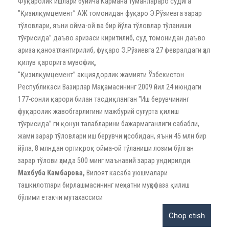
Фуқаролик ишлари бўйича Кармана туманлараро судига
"Қизилқумцемент” АЖ томонидан фуқаро Э.Рўзиевга зарар
тўловлари, яъни ойма-ой ва бир йўла тўловлар тўланиши
тўғрисида” даъво аризаси киритилиб, суд томонидан даъво
ариза қаноатлантирилиб, фуқаро Э.Рўзиевга 27 февралдаги ҳал
қилув қарорига мувофиқ,
"Қизилқумцемент” акциядорлик жамияти Ўзбекистон
Республикаси Вазирлар Маҳкамасининг 2009 йил 24 июндаги
177-сонли қарори билан тасдиқланган "Иш берувчининг
фуқаролик жавобгарлигини мажбурий суғурта қилиш
тўғрисида” ги қонун талабларини бажармаганлиги сабабли,
жами зарар тўловлари иш берувчи ҳисобидан, яъни 45 млн бир
йўла, 8 млндан ортиқроқ ойма-ой тўланиши лозим бўлган
зарар тўлови ҳамда 500 минг маънавий зарар ундирилди.
Махбуба Камбарова,
Вилоят касаба уюшмалари
ташкилотлари бирлашмасининг меҳнатни муҳофаза қилиш
бўлими етакчи мутахассиси