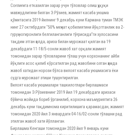
Соғлиғига етказилган зарар учун тўловлар олиш ҳуқуқи
мавжудлигини билган Э.Рўзиев, жамият касаба уюшма
қўмитасига 2019 йилнинг 9 декабрь куни Кармана туман ТМЭК
нинг 27 октябрдаги "50% меҳнат қобилиятини йўқотганлик ва 2-
гуруҳ ногиронлиги белгиланганлиги тўғрисида”ги хулосасини
тақдим этган ҳолда, ариза билан мурожаат қилган ва 19
декабрдаги 11-18/5-сонли жавоб хат орқали жамият
томонидан зарар тўловларини тўлаш учун корхонанинг айби
йўқлиги асос қилиб кўрсатилган рад жавобини олган ҳамда
жавоб хатидан норози бўлса вилоят касаба уюшмасига ёки
судга мурожаат этиши тушунтирилган.
Вилоят касаба уюшмалари ташкилотлари бирлашмаси
томонидан Э.Рўзиевнинг 2019 йил 19 декабрдаги аризаси
бўйича жойида бориб ўрганилиб, корхона маъмуриятига 26
декабрь куни тақдимнома киритилишига қарамасдан, жамият
томонидан 2020 йил 3 январдаги 04-16/02-сонли тўлашни рад
этилган жавоб хати йўлланган.
Бирлашма Кенгаши томонидан 2020 йил 9 январь куни