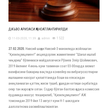
ДАЪВО АРИЗАСИ ҚАНОАТЛАНТИРИЛДИ
1 522
11-03-2020, 11:39
admin
27.02.2020.
Навоий шаҳри Навоий-3 манзилида жойлашган
"Қизилқумцемент” акциядорлик жамиятининг "Шағал ишлаб
чиқариш” бўлинмаси майдаловчиси Рўзиев Элёр Шойимович,
2019 йилнинг 4 июнь куни тахминан соат 03-00ларда хизмат
вазифасини бажариш вақтида конвейер ва вибрагрохотларни
ишлашини назорат қилаётганида боши ва елкасидан
аниқланмаган қаттиқ жисм тушиб, ҳушидан кетиши оқибатида
оғир тан жароҳати олган. Содир бўлган бахтсиз ҳодиса комиссия
ёрдамида махсус текширилиб, "Қизилқумцемент” АЖ
томонидан 2019 йил 13 август куни Н-1 шаклдаги
далолатнома расмийлаштирилган.