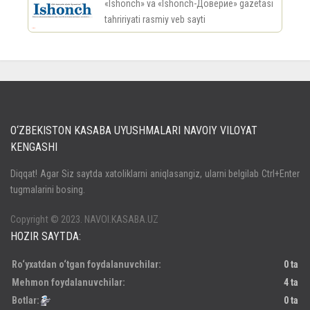
«Ishonch» va «Ishonch-Доверие» gazetasi
tahririyati rasmiy veb sayti
россериал
O‘ZBEKISTON KASABA UYUSHMALARI NAVOIY VILOYAT
KENGASHI
Кириш
Diqqat! Agar Siz saytda xatoliklarni aniqlasangiz, ularni belgilab Ctrl+Enter
tugmalarini bosing.
Паролни унутдингизми?
Регистрация
Copyright © 2023. NAVOI.KASABA.UZ
HOZIR SAYTDA:
Ro‘yxatdan o‘tgan foydalanuvchilar:
0 ta
Mehmon foydalanuvchilar:
4 ta
Botlar:
0 ta