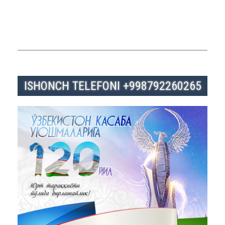
ISHONCH TELEFONI +998792260265