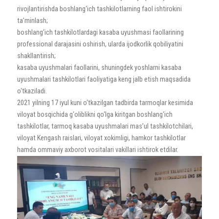
rivojlantirishda boshlang‘ich tashkilotlarning faol ishtirokini
ta’minlash;
boshlang‘ich tashkilotlardagi kasaba uyushmasi faollarining
professional darajasini oshirish, ularda ijodkorlik qobiliyatini
shakllantirish;
kasaba uyushmalari faollarini, shuningdek yoshlarni kasaba
uyushmalari tashkilotlari faoliyatiga keng jalb etish maqsadida
o‘tkaziladi.
2021 yilning 17 iyul kuni o‘tkazilgan tadbirda tarmoqlar kesimida
viloyat bosqichida g‘oliblikni qo‘lga kiritgan boshlang‘ich
tashkilotlar, tarmoq kasaba uyushmalari mas’ul tashkilotchilari,
viloyat Kengash raislari, viloyat xokimligi, hamkor tashkilotlar
hamda ommaviy axborot vositalari vakillari ishtirok etdilar.