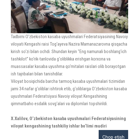
Tadbirni O‘zbekiston kasaba uyushmalari Federatsiyasining Navoiy
viloyati Kengashi raisi Tog‘ayeva Nazira Mamanazarovna qisqacha
kirish so‘zi bilan ochdi. Shundan keyin "Eng namunali boshlang‘ich
tashkilot” ko‘rik-tanlovida g‘oliblikka erishgan korxona va
muassasalar kasaba uyushma qo‘mitalari raislari olib borayotgan
ish tajribalari bilan tanishdilar.
Viloyat bosiqichida barcha tarmoq kasaba uyushmalari tizimidan
jami 34 nafar g‘oliblar ishtirok etib, g‘oliblarga O‘zbekiston kasaba
uyushmalari Federatsiyasi Navoiy viloyat Kengashining
qimmatbaho esdalik sovg‘alari va diplomlari topshirildi.
X.Xalilov, O‘zbekiston kasaba uyushmalari Federatsiyasining
viloyat kengashining tashkiliy ishlar bo‘limi mudiri