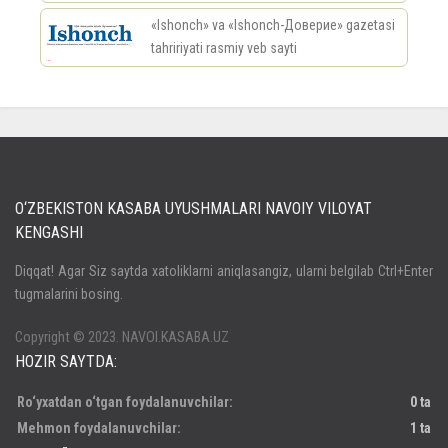
«Ishonch» va «Ishonch-Доверие» gazetasi
tahririyati rasmiy veb sayti
россериал
O‘ZBEKISTON KASABA UYUSHMALARI NAVOIY VILOYAT
KENGASHI
Кириш
Diqqat! Agar Siz saytda xatoliklarni aniqlasangiz, ularni belgilab Ctrl+Enter
tugmalarini bosing.
Паролни унутдингизми?
Регистрация
Copyright © 2023. NAVOI.KASABA.UZ
HOZIR SAYTDA:
Ro‘yxatdan o‘tgan foydalanuvchilar:
0 ta
Mehmon foydalanuvchilar:
1 ta