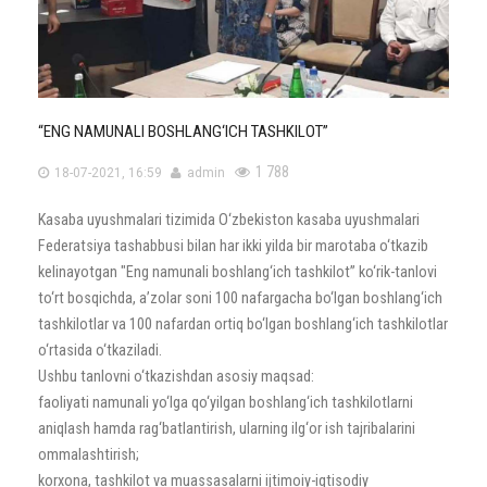
“ENG NAMUNALI BOSHLANG‘ICH TASHKILOT”
1 788
18-07-2021, 16:59
admin
Kasaba uyushmalari tizimida O‘zbekiston kasaba uyushmalari
Federatsiya tashabbusi bilan har ikki yilda bir marotaba o‘tkazib
kelinayotgan "Eng namunali boshlang‘ich tashkilot” ko‘rik-tanlovi
to‘rt bosqichda, a’zolar soni 100 nafargacha bo‘lgan boshlang‘ich
tashkilotlar va 100 nafardan ortiq bo‘lgan boshlang‘ich tashkilotlar
o‘rtasida o‘tkaziladi.
Ushbu tanlovni o‘tkazishdan asosiy maqsad:
faoliyati namunali yo‘lga qo‘yilgan boshlang‘ich tashkilotlarni
aniqlash hamda rag‘batlantirish, ularning ilg‘or ish tajribalarini
ommalashtirish;
korxona, tashkilot va muassasalarni ijtimoiy-iqtisodiy