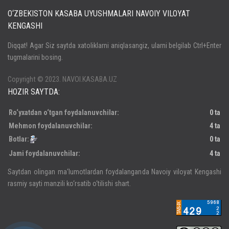
O‘ZBEKISTON KASABA UYUSHMALARI NAVOIY VILOYAT
KENGASHI
Кириш
Diqqat! Agar Siz saytda xatoliklarni aniqlasangiz, ularni belgilab Ctrl+Enter
tugmalarini bosing.
Паролни унутдингизми?
Регистрация
Copyright © 2023. NAVOI.KASABA.UZ
HOZIR SAYTDA:
Ro‘yxatdan o‘tgan foydalanuvchilar:
0 ta
Mehmon foydalanuvchilar:
4 ta
Botlar:
0 ta
Jami foydalanuvchilar:
4 ta
Saytdan olingan ma‘lumotlardan foydalanganda Navoiy viloyat Kengashi
rasmiy sayti manzili ko‘rsatib o‘tilishi shart.