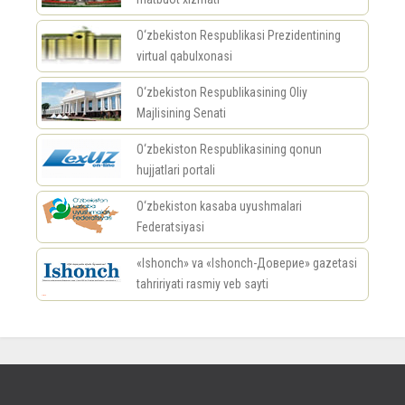
O‘zbekiston Respublikasi Prezidentining
virtual qabulxonasi
O‘zbekiston Respublikasining Oliy
Majlisining Senati
O‘zbekiston Respublikasining qonun
hujjatlari portali
O‘zbekiston kasaba uyushmalari
Federatsiyasi
«Ishonch» va «Ishonch-Доверие» gazetasi
tahririyati rasmiy veb sayti
россериал