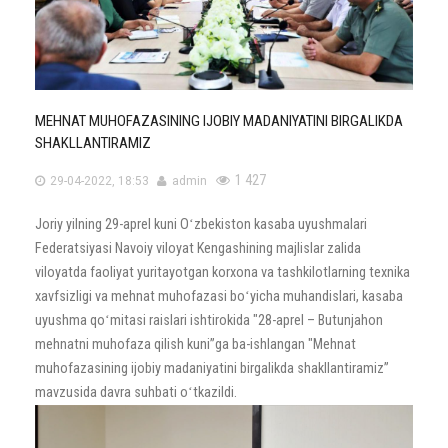
MEHNAT MUHOFAZASINING IJOBIY MADANIYATINI BIRGALIKDA
SHAKLLANTIRAMIZ
1 427
29-04-2022, 18:53
admin
Joriy yilning 29-aprel kuni Oʻzbekiston kasaba uyushmalari
Federatsiyasi Navoiy viloyat Kengashining majlislar zalida
viloyatda faoliyat yuritayotgan korxona va tashkilotlarning texnika
xavfsizligi va mehnat muhofazasi boʻyicha muhandislari, kasaba
uyushma qoʻmitasi raislari ishtirokida "28-aprel – Butunjahon
mehnatni muhofaza qilish kuni”ga ba-ishlangan "Mehnat
muhofazasining ijobiy madaniyatini birgalikda shakllantiramiz”
mavzusida davra suhbati oʻtkazildi.