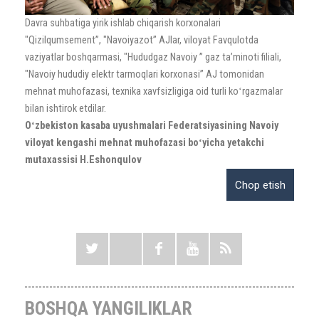
Davra suhbatiga yirik ishlab chiqarish korxonalari
"Qizilqumsement”, "Navoiyazot” AJlar, viloyat Favqulotda
vaziyatlar boshqarmasi, "Hududgaz Navoiy ” gaz taʼminoti filiali,
"Navoiy hududiy elektr tarmoqlari korxonasi” AJ tomonidan
mehnat muhofazasi, texnika xavfsizligiga oid turli koʻrgazmalar
bilan ishtirok etdilar.
Oʻzbekiston kasaba uyushmalari Federatsiyasining Navoiy
viloyat kengashi mehnat muhofazasi boʻyicha yetakchi
mutaxassisi H.Eshonqulov
BOSHQA YANGILIKLAR