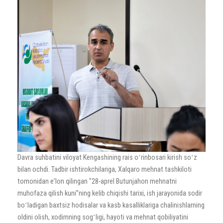
Davra suhbatini viloyat Kengashining rais oʻrinbosari kirish soʻz
bilan ochdi. Tadbir ishtirokchilariga, Xalqaro mehnat tashkiloti
tomonidan eʼlon qilingan "28-aprel Butunjahon mehnatni
muhofaza qilish kuni”ning kelib chiqishi tarixi, ish jarayonida sodir
boʻladigan baxtsiz hodisalar va kasb kasalliklariga chalinishlarning
oldini olish, xodimning sogʻligi, hayoti va mehnat qobiliyatini