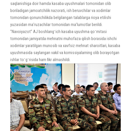
saqlanishiga doir hamda kasaba uyushmalari tomonidan olib
boriladigan jamoatchilik nazorati, ish beruvchilar va xodimlar
tomonidan qonunchilikda belgilangan talablarga rioya etilishi
yuzasidan maʼruzachilar tomonidan maʼlumotlar berildi.
"Navoiyazot” AJ boshlangʻich kasaba uyushma qoʻmitasi
tomonidan jamiyatda mehnatni muhofaza qilish borasida ishchi
xodimlar yaratilgan munosib va xavfsiz mehnat sharoitlari, kasaba
uyushmasida saylangan vakil va komissiyalarning olib borayotgan
ishlar toʻgʻrisida ham fikr almashildi.