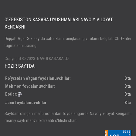
O‘ZBEKISTON KASABA UYUSHMALARI NAVOIY VILOYAT
KENGASHI
Кириш
Diqqat! Agar Siz saytda xatoliklarni aniqlasangiz, ularni belgilab Ctrl+Enter
tugmalarini bosing.
Паролни унутдингизми?
Регистрация
Copyright © 2023. NAVOI.KASABA.UZ
HOZIR SAYTDA:
Ro‘yxatdan o‘tgan foydalanuvchilar:
0 ta
Mehmon foydalanuvchilar:
3 ta
Botlar:
0 ta
Jami foydalanuvchilar:
3 ta
Saytdan olingan ma‘lumotlardan foydalanganda Navoiy viloyat Kengashi
rasmiy sayti manzili ko‘rsatib o‘tilishi shart.