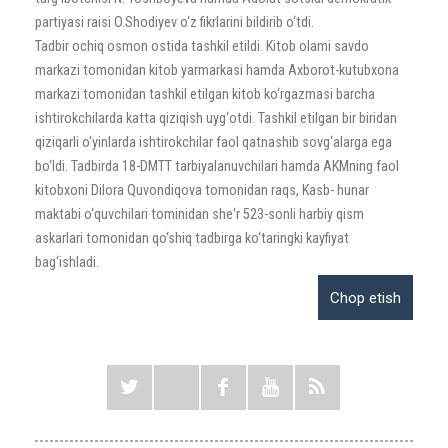
partiyasi raisi O.Shodiyev o‘z fikrlarini bildirib o‘tdi.
️Tadbir ochiq osmon ostida tashkil etildi. Kitob olami savdo
markazi tomonidan kitob yarmarkasi hamda Axborot-kutubxona
markazi tomonidan tashkil etilgan kitob ko‘rgazmasi barcha
ishtirokchilarda katta qiziqish uyg‘otdi. Tashkil etilgan bir biridan
qiziqarli o‘yinlarda ishtirokchilar faol qatnashib sovg‘alarga ega
bo‘ldi. Tadbirda 18-DMTT tarbiyalanuvchilari hamda AKMning faol
kitobxoni Dilora Quvondiqova tomonidan raqs, Kasb- hunar
maktabi o‘quvchilari tominidan she‘r 523-sonli harbiy qism
askarlari tomonidan qo‘shiq tadbirga ko‘taringki kayfiyat
bag‘ishladi.