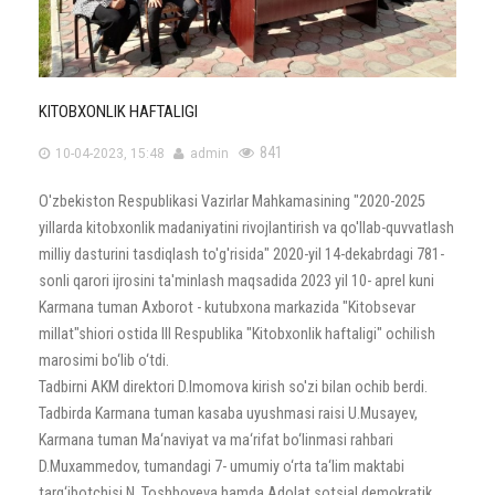
KITOBXONLIK HAFTALIGI
841
10-04-2023, 15:48
admin
️O'zbekiston Respublikasi Vazirlar Mahkamasining "2020-2025
yillarda kitobxonlik madaniyatini rivojlantirish va qo'llab-quvvatlash
milliy dasturini tasdiqlash to'g'risida" 2020-yil 14-dekabrdagi 781-
sonli qarori ijrosini ta'minlash maqsadida 2023 yil 10- aprel kuni
Karmana tuman Axborot - kutubxona markazida "Kitobsevar
millat"shiori ostida III Respublika "Kitobxonlik haftaligi" ochilish
marosimi bo‘lib o‘tdi.
️Tadbirni AKM direktori D.Imomova kirish so'zi bilan ochib berdi.
Tadbirda Karmana tuman kasaba uyushmasi raisi U.Musayev,
Karmana tuman Ma‘naviyat va ma‘rifat bo‘linmasi rahbari
D.Muxammedov, tumandagi 7- umumiy o‘rta ta‘lim maktabi
targ‘ibotchisi N. Toshboyeva hamda Adolat sotsial demokratik