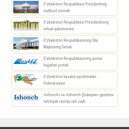
O‘zbekiston Respublikasi Prezidentinig
matbuot xizmati
O‘zbekiston Respublikasi Prezidentining
virtual qabulxonasi
O‘zbekiston Respublikasining Oliy
Majlisining Senati
O‘zbekiston Respublikasining qonun
hujjatlari portali
O‘zbekiston kasaba uyushmalari
Federatsiyasi
«Ishonch» va «Ishonch-Доверие» gazetasi
tahririyati rasmiy veb sayti
россериал