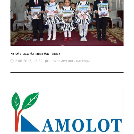
Китобга меҳр боғчадан бошланади
2-08-2016, 18:32
Шахримиз янгиликлари