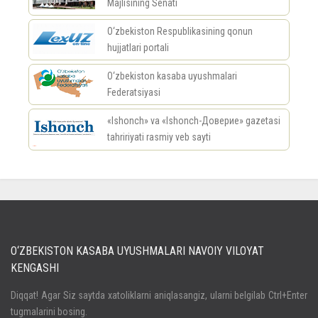
Majlisining Senati
O‘zbekiston Respublikasining qonun
hujjatlari portali
O‘zbekiston kasaba uyushmalari
Federatsiyasi
«Ishonch» va «Ishonch-Доверие» gazetasi
tahririyati rasmiy veb sayti
россериал
O‘ZBEKISTON KASABA UYUSHMALARI NAVOIY VILOYAT
KENGASHI
Кириш
Diqqat! Agar Siz saytda xatoliklarni aniqlasangiz, ularni belgilab Ctrl+Enter
tugmalarini bosing.
Паролни унутдингизми?
Регистрация