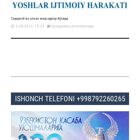
Сарҳисоб ва улкан мақсадлар йўлида
2-08-2016, 18:23
Шахримиз янгиликлари
ISHONCH TELEFONI +998792260265