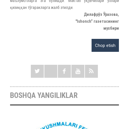
маълумотларга эга бўлишди. Мактаб ўқувчилари ўзлари
қизиққан тўгаракларга жалб этилди.
Дилафрўз Ўразова,
"Ishonch” газетасининг
мухбири
BOSHQA YANGILIKLAR