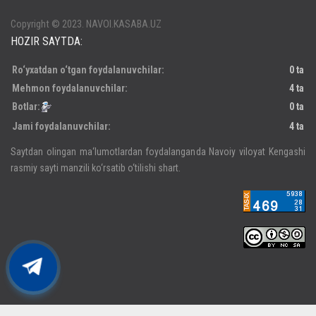
Copyright © 2023. NAVOI.KASABA.UZ
HOZIR SAYTDA:
Ro‘yxatdan o‘tgan foydalanuvchilar:
0 ta
Mehmon foydalanuvchilar:
4 ta
Botlar:
0 ta
Jami foydalanuvchilar:
4 ta
Saytdan olingan ma‘lumotlardan foydalanganda Navoiy viloyat Kengashi
rasmiy sayti manzili ko‘rsatib o‘tilishi shart.