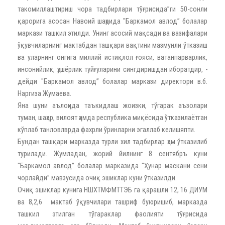
такомиллаштириш чора тадбирлари тўғрисида”ги 50-сонли
қарорига асосан Навоий шаҳрида "Баркамол авлод” болалар
маркази ташкил этилди. Унинг асосий мақсади ва вазифалари
ўқувчиларнинг мактабдан ташқари вақтини мазмунли ўтказиш
ва уларнинг онгига миллий истиқлол ғояси, ватанпарварлик,
инсонийлик, ҳушёрлик туйғуларини сингдиришдан иборатдир, -
дейди "Баркамол авлод” болалар маркази директори в.б.
Наргиза Жумаева.
Яна шуни аълоҳида таъкидлаш жоизки, тўгарак аъзолари
туман, шаҳар, вилоят ҳамда республика миқёсида ўтказилаётган
кўплаб танловлврда фахрли ўринларни эгаллаб келишяпти.
Бундан ташқари марказда турли хил тадбирлар ҳам ўтказилиб
турилади. Жумладан, жорий йилнинг 8 сентябръ куни
"Баркамол авлод” болалар марказида "Ҳунар маскани сени
чорлайди” мавзусида очиқ эшиклар куни ўтказилди.
Очиқ эшиклар кунига НШХТМФМТТЭБ га қарашли 12, 16 ДИУМ
ва 8,2,6 мактаб ўқувчилари ташриф буюришиб, марказда
ташкил этилган тўгараклар фаолияти тўғрисида