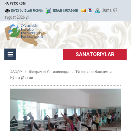
НА РУССКОМ
Juma, 07
KO‘ZI OJIZLAR UCHUN
EKRAN SUXADONI
avgust 2026 yil
SANATORIYLAR
ASOSIY
Шахримиз Янгиликлари
Тўгараклар Фаолияти
Йўлга Қўйилди