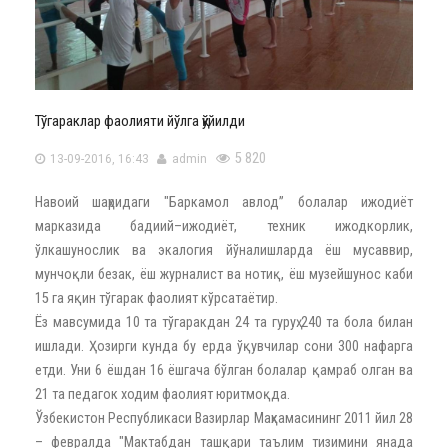
Тўгараклар фаолияти йўлга қўйилди
5 820
13-09-2016, 16:43
admin
Навоий шаҳридаги "Баркамол авлод” болалар ижодиёт
марказида бадиий–ижодиёт, техник ижодкорлик,
ўлкашунослик ва экалогия йўналишларда ёш мусаввир,
мунчоқли безак, ёш журналист ва нотиқ, ёш музейшунос каби
15 га яқин тўгарак фаолият кўрсатаётир.
Ёз мавсумида 10 та тўгаракдан 24 та гуруҳ 240 та бола билан
ишлади. Ҳозирги кунда бу ерда ўқувчилар сони 300 нафарга
етди. Уни 6 ёшдан 16 ёшгача бўлган болалар қамраб олган ва
21 та педагок ходим фаолият юритмоқда.
Ўзбекистон Республикаси Вазирлар Маҳкамасининг 2011 йил 28
– февралда "Мактабдан ташқари таълим тизимини янада