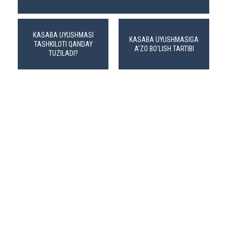
KASABA UYUSHMASI
KASABA UYUSHMASIGA
TASHKILOTI QANDAY
A’ZO BO‘LISH TARTIBI
TUZILADI?