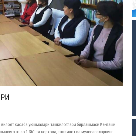
АРИ
 вилоят касаба уюшмалари ташкилотлари бирлашмаси Кенгаши
масига аъзо 1 361 та корхона, ташкилот ва муассасаларнинг