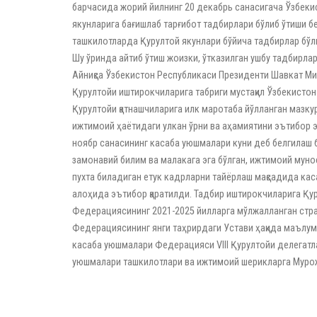
барчасида жорий йилнинг 20 декабрь санасигача Ўзбеки
якунларига бағишлаб тарғибот тадбирлари бўлиб ўтиши бел
ташкилотларда Қурултой якунлари бўйича тадбирлар бўли
Шу ўринда айтиб ўтиш жоизки, ўтказилган ушбу тадбирла
Айниқса Ўзбекистон Республикаси Президенти Шавкат Ми
Қурултойи иштирокчиларига табриги мустақил Ўзбекисто
Қурултойи қатнашчиларига илк маротаба йўлланган мазк
ижтимоий ҳаётидаги улкан ўрни ва аҳамиятини эътибор э
ноябр санасининг касаба уюшмалари куни деб белгилаш б
замонавий билим ва малакага эга бўлган, ижтимоий муно
пухта биладиган етук кадрларни тайёрлаш мақсадида ка
алоҳида эътибор қаратилди. Тадбир иштирокчиларига Қу
Федерациясининг 2021-2025 йилларга мўлжалланган стр
Федерациясининг янги таҳрирдаги Устави ҳақида маълум
касаба уюшмалари Федерацияси VIII Қурултойи делегатл
уюшмалари ташкилотлари ва ижтимоий шерикларга Мурож