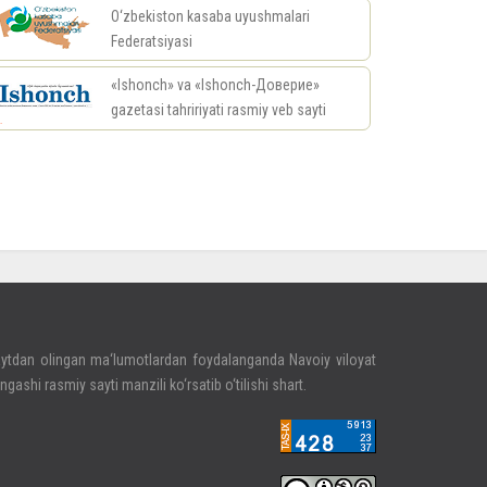
O‘zbekiston kasaba uyushmalari
Federatsiyasi
«Ishonch» va «Ishonch-Доверие»
gazetasi tahririyati rasmiy veb sayti
риал
ytdan olingan ma‘lumotlardan foydalanganda Navoiy viloyat
ngashi rasmiy sayti manzili ko‘rsatib o‘tilishi shart.