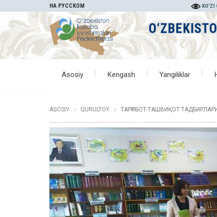
НА РУССКОМ
KO‘ZI
O‘ZBEKIST
Asosiy
Kengash
Yangiliklar
ASOSIY
QURULTOY
ТАРҒИБОТ-ТАШВИҚОТ ТАДБИРЛАР