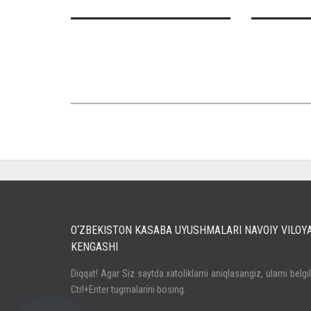
O‘ZBEKISTON KASABA UYUSHMALARI NAVOIY VILOY
KENGASHI
Кириш
Diqqat! Agar Siz saytda xatoliklarni aniqlasangiz, ularni belgi
Ctrl+Enter tugmalarini bosing.
Паролни унутдингизми?
Регистрация