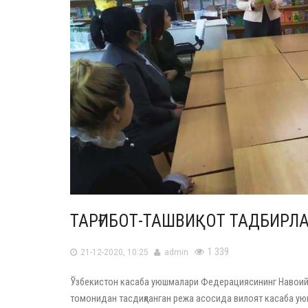
ТАРҒИБОТ-ТАШВИҚОТ ТАДБИРЛ
1 339
21-12-2020, 10:25
admin
Ўзбекистон касаба уюшмалари Федерациясининг Навоий
томонидан тасдиқланган режа асосида вилоят касаба уюш