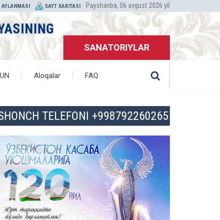
Payshanba, 06 avgust 2026 yil
T AYLANMASI
SAYT XARITASI
YASINING
SANATORIYLAR
HUN
Aloqalar
FAQ
ISHONCH TELEFONI +998792260265