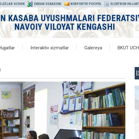
 OJIZLAR UCHUN
EKRAN SUXADONI
KORPORTIV POCHTA
ELEKTRON HUJJA
ON KASABA UYUSHMALARI FEDERATSI
NAVOIY VILOYAT KENGASHI
Hujjatlar
Interaktiv xizmatlar
Galereya
BKUT UC
И