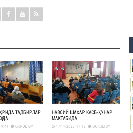
ҲРИДА ТАДБИРЛАР
НАВОИЙ ШАҲАР КАСБ-ҲУНАР
ОҚДА
МАКТАБИДА
19:49
QURULTOY
17-11-2020, 17:13
QURULTOY