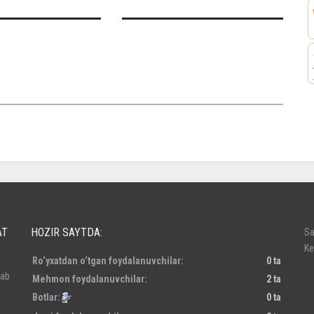
россе
AT
HOZIR SAYTDA:
Sa
Ke
Ro‘yxatdan o‘tgan foydalanuvchilar:
0 ta
lab
Mehmon foydalanuvchilar:
2 ta
Botlar:
0 ta