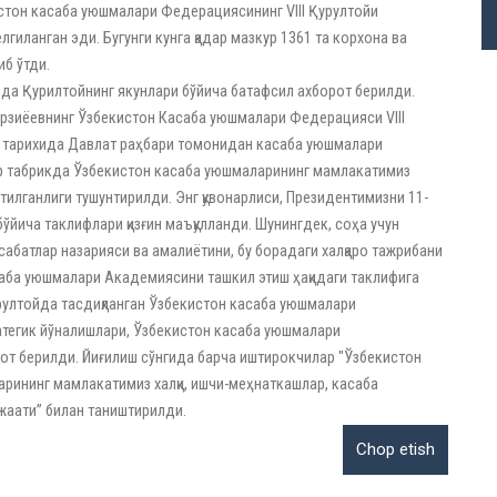
стон касаба уюшмалари Федерациясининг VIII Қурултойи
гиланган эди. Бугунги кунга қадар мазкур 1361 та корхона ва
б ўтди.
рда Қурилтойнинг якунлари бўйича батафсил ахборот берилди.
рзиёевнинг Ўзбекистон Касаба уюшмалари Федерацияси VIII
н тарихида Давлат раҳбари томонидан касаба уюшмалари
ур табрикда Ўзбекистон касаба уюшмаларининг мамлакатимиз
тилганлиги тушунтирилди. Энг қувонарлиси, Президентимизни 11-
ўйича таклифлари қизғин маъқулланди. Шунингдек, соҳа учун
сабатлар назарияси ва амалиётини, бу борадаги халқаро тажрибани
саба уюшмалари Академиясини ташкил этиш ҳақидаги таклифига
рултойда тасдиқланган Ўзбекистон касаба уюшмалари
атегик йўналишлари, Ўзбекистон касаба уюшмалари
от берилди. Йиғилиш сўнгида барча иштирокчилар "Ўзбекистон
арининг мамлакатимиз халқи, ишчи-меҳнаткашлар, касаба
аати” билан таништирилди.