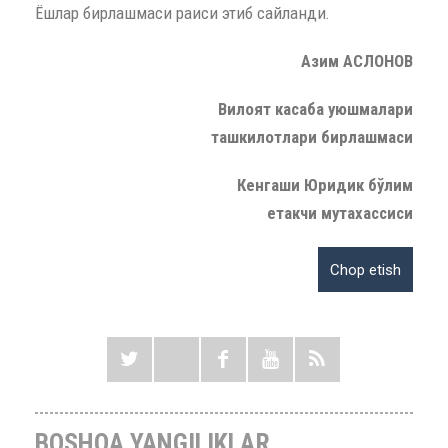
Ёшлар бирлашмаси раиси этиб сайланди.
Азим АСЛОНОВ
Вилоят касаба уюшмалари
ташкилотлари бирлашмаси
Кенгаши Юридик бўлим
етакчи мутахассиси
BOSHQA YANGILIKLAR