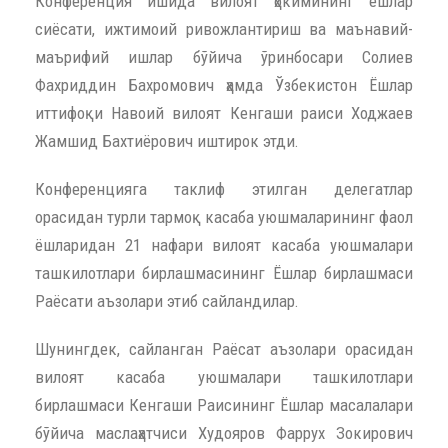
Конференция ишида вилоят ҳокимининг ёшлар
сиёсати, ижтимоий ривожлантириш ва маънавий-
маърифий ишлар бўйича ўринбосари Солиев
Фахриддин Бахромович ҳамда Ўзбекистон Ёшлар
иттифоқи Навоий вилоят Кенгаши раиси Ходжаев
Жамшид Бахтиёрович иштирок этди.
Конференцияга таклиф этилган делегатлар
орасидан турли тармоқ касаба уюшмаларининг фаол
ёшларидан 21 нафари вилоят касаба уюшмалари
ташкилотлари бирлашмасининг Ёшлар бирлашмаси
Раёсати аъзолари этиб сайландилар.
Шунингдек, сайланган Раёсат аъзолари орасидан
вилоят касаба уюшмалари ташкилотлари
бирлашмаси Кенгаши Раисининг Ёшлар масалалари
бўйича маслаҳатчиси Худояров Фаррух Зокирович