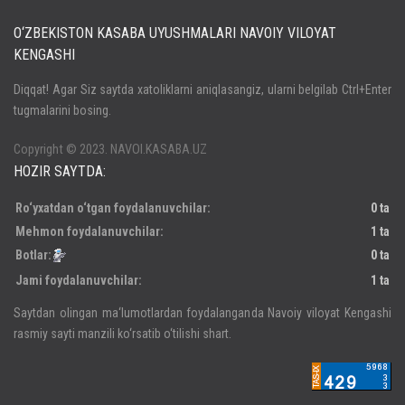
O‘ZBEKISTON KASABA UYUSHMALARI NAVOIY VILOYAT
KENGASHI
Кириш
Diqqat! Agar Siz saytda xatoliklarni aniqlasangiz, ularni belgilab Ctrl+Enter
tugmalarini bosing.
Паролни унутдингизми?
Регистрация
Copyright © 2023. NAVOI.KASABA.UZ
HOZIR SAYTDA:
Ro‘yxatdan o‘tgan foydalanuvchilar:
0 ta
Mehmon foydalanuvchilar:
1 ta
Botlar:
0 ta
Jami foydalanuvchilar:
1 ta
Saytdan olingan ma‘lumotlardan foydalanganda Navoiy viloyat Kengashi
rasmiy sayti manzili ko‘rsatib o‘tilishi shart.