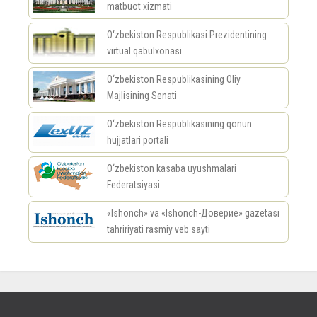
matbuot xizmati
O‘zbekiston Respublikasi Prezidentining
virtual qabulxonasi
O‘zbekiston Respublikasining Oliy
Majlisining Senati
O‘zbekiston Respublikasining qonun
hujjatlari portali
O‘zbekiston kasaba uyushmalari
Federatsiyasi
«Ishonch» va «Ishonch-Доверие» gazetasi
tahririyati rasmiy veb sayti
россериал