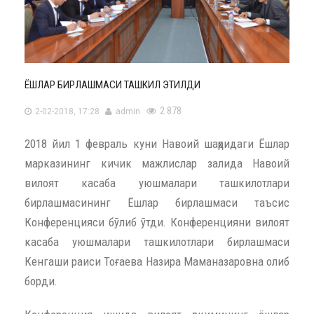
ЁШЛАР БИРЛАШМАСИ ТАШКИЛ ЭТИЛДИ
2 878
2-02-2018, 17:28
admin
2018 йил 1 февраль куни Навоий шаҳридаги Ёшлар
марказининг кичик мажлислар залида Навоий
вилоят касаба уюшмалари ташкилотлари
бирлашмасининг Ёшлар бирлашмаси таъсис
Конференцияси бўлиб ўтди. Конференцияни вилоят
касаба уюшмалари ташкилотлари бирлашмаси
Кенгаши раиси Тоғаева Назира Маманазаровна олиб
борди.