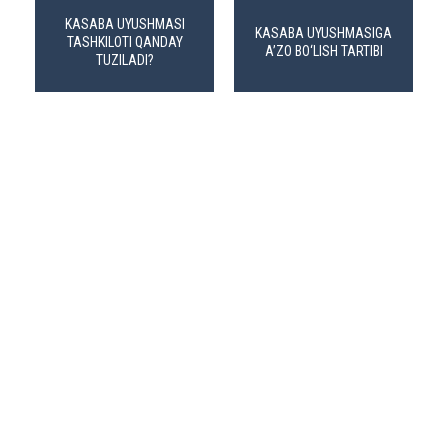
KASABA UYUSHMASI
KASABA UYUSHMASIGA
TASHKILOTI QANDAY
A’ZO BO‘LISH TARTIBI
TUZILADI?