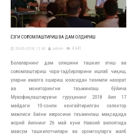
ЁЗГИ СОҒЛОМЛАШТИРИШ ВА ДАМ ОЛДИРИШ
4 641
28-05-2018, 12:40
admin
Болаларнинг дам олишини ташкил этиш ва
соғломлаштириш чора-тадбирларини ишлаб чиқиш,
уларни амалга ошириш юзасидан тизимли назорат
ва мониторингни таъминлаш бўйича
Мувофиқлаштирувчи гуруҳининг 2018 йил 17
майдаги 10-сонли кенгайтирилган селектор
мажлиси баёни ижросини таъминлаш мақсадида
жорий йилнинг 26 май куни Навоий вилоятида
мавсум ташкилотчилари ва оромгоҳларга жалб