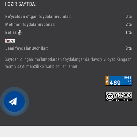
HOZIR SAYTDA:
Ro‘yxatdan o‘tgan foydalanuvchilar:
0 ta
Mehmon foydalanuvchilar:
2 ta
Botlar:
1 ta
Jami foydalanuvchilar:
3 ta
Saytdan olingan ma‘lumotlardan foydalanganda Navoiy viloyat Kengashi
rasmiy sayti manzili ko‘rsatib o‘tilishi shart.