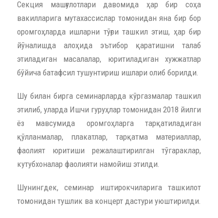
Секция машғулотлари давомида ҳар бир соҳа
вакилларига мутахассислар томонидан яна бир бор
оромгоҳларда ишларни тўғри ташкил этиш, ҳар бир
йўналишда алоҳида эътибор қаратишни талаб
этиладиган масалалар, юритиладиган хужжатлар
бўйича батафсил тушунтириш ишлари олиб борилди.
Шу билан бирга семинарларда кўргазмалар ташкил
этилиб, уларда Ишчи гуруҳлар томонидан 2018 йилги
ёз мавсумида оромгоҳларга тарқатиладиган
қўлланмалар, плакатлар, тарқатма материаллар,
фаолият юритиши режалаштирилган тўгараклар,
кутубхоналар фаолияти намойиш этилди.
Шунингдек, семинар иштирокчиларига ташкилот
томонидан тушлик ва концерт дастури уюштирилди.