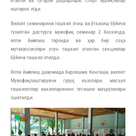
етакчи ва тўгарак раҳбарлари, спорт йўриқчилар
иштирок этди.
Вилоят семинарини ташкил этиш ва ўтказиш бўйича
тузилган дастурга мувофиқ семинар 2 боскичда,
ялпи йиғилиш тарзида ва ҳар бир соҳа
мутахассислари учун ташкил этилган секциялар
бўйича ташкил этилди.
Ялпи йиғилиш давомида бирлашма Кенгаши, вилоят
Мувофиқлаштирувчи гуруҳ аъзолари, масъул
ташкилотлар вакилларининг тегишли маърузалари
эшитилди.