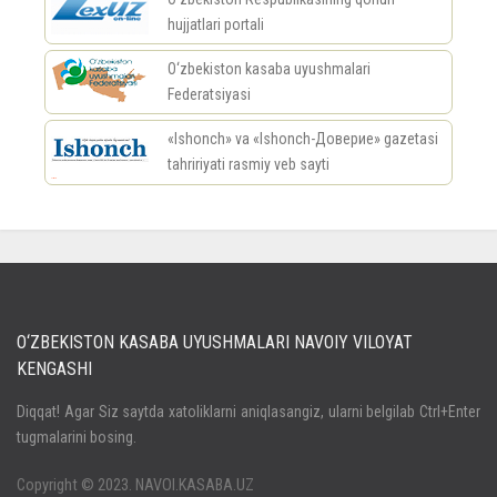
hujjatlari portali
O‘zbekiston kasaba uyushmalari
Federatsiyasi
«Ishonch» va «Ishonch-Доверие» gazetasi
tahririyati rasmiy veb sayti
россериал
O‘ZBEKISTON KASABA UYUSHMALARI NAVOIY VILOYAT
KENGASHI
Кириш
Diqqat! Agar Siz saytda xatoliklarni aniqlasangiz, ularni belgilab Ctrl+Enter
tugmalarini bosing.
Паролни унутдингизми?
Регистрация
Copyright © 2023. NAVOI.KASABA.UZ