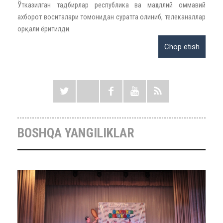
Ўтказилган тадбирлар республика ва маҳаллий оммавий
ахборот воситалари томонидан суратга олиниб, телеканаллар
орқали ёритилди.
BOSHQA YANGILIKLAR