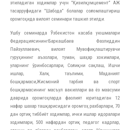
этиладиган ходимлар учун "Қизилқумцемент” АЖ
тасарруфидаги "Шабода” болалар соғломлаштириш
оромгоҳида вилоят семинари ташкил этилди.
Ушбу семинарда Ўзбекистон касаба уюшмалари
Федерациясининг
Баркашбаев Фазлиддин
Пайзуллаевич, вилоят Мувофиқлаштирувчи
гуруҳининг аъзолари, туман, шаҳар хокимлари,
уларнинг ўринбосарлари, Соғлиқни сақлаш, Ишчи
ишлар, Халқ таълими, Маданият
бошқармаси,Жисмоний тарбия ва спорт
бошқармасининг масъул вакиллари ва ёз мавсуми
даврида оромгоҳларда фаолият юритадиган 12
нафар шахар ташқарисидаги оромгоҳ рахбарлари, 70
дан ортиқ тиббиёт ходимлар, ички ишлар идоралари
ходимлари, 500 нафардан ортиқ педагог кадрлар,