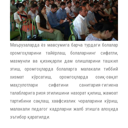
Маърузаларда ёз мавсумига барча турдаги болалар
оромгоҳларини тайёрлаш, болаларнинг сифатли,
мазмунли ва қизиқарли дам олишларини ташкил
этиш, оромгоҳларда болаларга малакали тиббий
хизмат кўрсатиш, оромгоҳларда озиқ-овқат
маҳсулотлари сифатини санитария-гигиена
талабларига риоя этилишини назорат қилиш, жамоат
тартибини сақлаш, хавфсизлик чораларини кўриш,
малакали педагог кадрларни жалб этишга алоҳида
эътибор қаратилди.