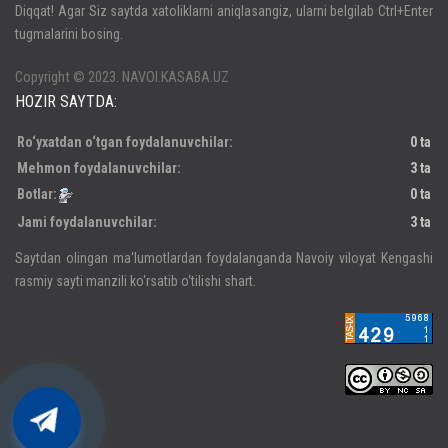
Diqqat! Agar Siz saytda xatoliklarni aniqlasangiz, ularni belgilab Ctrl+Enter
tugmalarini bosing.
Паролни унутдингизми?
Регистрация
Copyright © 2023. NAVOI.KASABA.UZ
HOZIR SAYTDA:
Ro‘yxatdan o‘tgan foydalanuvchilar:
0 ta
Mehmon foydalanuvchilar:
3 ta
Botlar:
0 ta
Jami foydalanuvchilar:
3 ta
Saytdan olingan ma‘lumotlardan foydalanganda Navoiy viloyat Kengashi
rasmiy sayti manzili ko‘rsatib o‘tilishi shart.