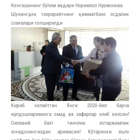
Кенгашининг бўлим мудири Норимхол Нурмонова.
Шунингдек тахририятнинг қимматбахо эсдалик
совғалари топширилди
Кириб келаётган Янги 2020-йил барча
юртдошларимизга омад ва зафарлар олиб келсин!
Оилавий бахт тинчлик хотиржамлик
хонадонингиздан аримасин! Кўтаринки аъло