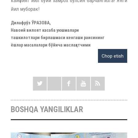
кайфият йил бўйи хамрох бўлсин барчангизга! Янги
йил муборак!
Дилафрўз ЎРАЗОВА,
Навоий вилоят касаба уюшмалари
ташкилотлари бирлашмаси кенгаши раисининг
ёшлар масалалари бўйича маслаҳатчими
BOSHQA YANGILIKLAR