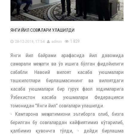
ЯНГИ ЙИЛ СОВҒАЛАРИ УЛАШИЛДИ
1 829
28-12-2019, 17:54
admin
Янги йил байрами арафасида йил давомида
самарали меҳнати ва ўз ишига бўлган фидойилиги
сабабли Навоий вилоят касаба уюшмалари
ташкилотлари бирлашмасининг ва вилоятдаги
касаба уюшмалари бир гурух фаол ходимларига
Ўзбекистон касаба уюшмалари Федерацияси
томонидан "Янги йил” совғалари улашилди.
- Камтарона меҳнатимизни эътиборга олиб, бизга
берилган бу совғалардан кайфиятимиз кўтарилиб,
қалбимиз қувончга тўлди, - дейди бирлашма