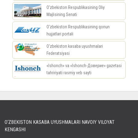
O‘zbekiston Respublikasining Oliy
Majlisining Senati
O‘zbekiston Respublikasining qonun
hujjatlari portali
O‘zbekiston kasaba uyushmalari
Federatsiyasi
«Ishonch» va «Ishonch-Доверие» gazetasi
tahririyati rasmiy veb sayti
россериал
O‘ZBEKISTON KASABA UYUSHMALARI NAVOIY VILOYAT
KENGASHI
Кириш