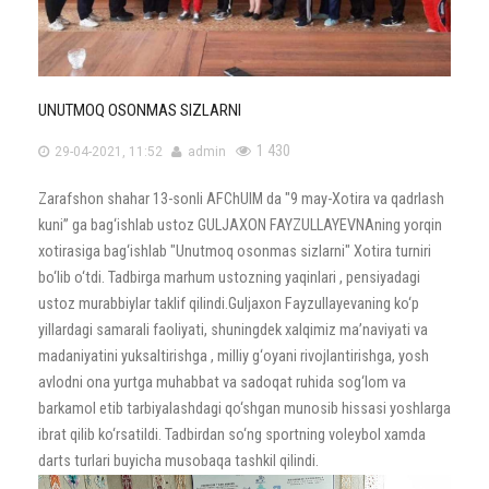
UNUTMOQ OSONMAS SIZLARNI
1 430
29-04-2021, 11:52
admin
Zarafshon shahar 13-sonli AFChUIM da "9 may-Xotira va qadrlash
kuni” ga bag‘ishlab ustoz GULJAXON FAYZULLAYEVNAning yorqin
xotirasiga bag‘ishlab "Unutmoq osonmas sizlarni" Xotira turniri
bo‘lib o‘tdi. Tadbirga marhum ustozning yaqinlari , pensiyadagi
ustoz murabbiylar taklif qilindi.Guljaxon Fayzullayevaning ko‘p
yillardagi samarali faoliyati, shuningdek xalqimiz ma’naviyati va
madaniyatini yuksaltirishga , milliy g‘oyani rivojlantirishga, yosh
avlodni ona yurtga muhabbat va sadoqat ruhida sog‘lom va
barkamol etib tarbiyalashdagi qo‘shgan munosib hissasi yoshlarga
ibrat qilib ko‘rsatildi. Tadbirdan so‘ng sportning voleybol xamda
darts turlari buyicha musobaqa tashkil qilindi.