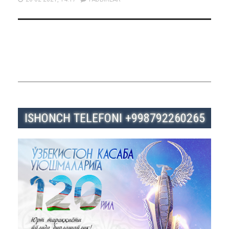
ISHONCH TELEFONI +998792260265