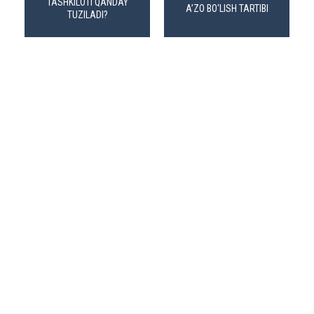
TASHKILOTI QANDAY
A’ZO BO‘LISH TARTIBI
TUZILADI?