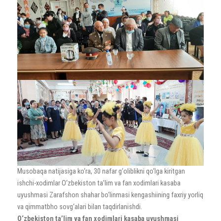
Musobaqa natijasiga ko‘ra, 30 nafar g‘oliblikni qo‘lga kiritgan
ishchi-xodimlar O‘zbekiston ta’lim va fan xodimlari kasaba
uyushmasi Zarafshon shahar bo‘linmasi kengashiining faxriy yorliq
va qimmatbho sovg‘alari bilan taqdirlanishdi.
O‘zbekiston ta’lim va fan xodimlari kasaba uyushmasi