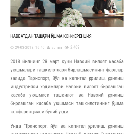
НАВБАТДАН ТАШҚАРИ ҚЎШМА КОНФЕРЕНЦИЯ
2 409
29-03-2018, 16:40
admin
2018 йилнинг 28 март куни Навоий вилоят касаба
уюшмалари ташкилотлари бирлашмасининг фаоллар
залида Тарнспорт, йўл ва капитал қурилиш, қурилиш
индустрияси ходимлари Навоий вилоят бирлашган
касаба уюшмаси ташкилот ва Навоий қурилиш
бирлашган касаба уюшмаси ташкилотининг қўшма
конференцияси бўлиб ўтди.
Унда "Транспорт, йўл ва капитал қурилиш, қурилиш