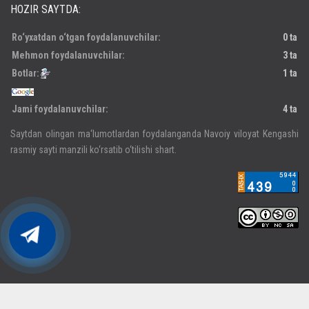
HOZIR SAYTDA:
Ro‘yxatdan o‘tgan foydalanuvchilar:
0 ta
Mehmon foydalanuvchilar:
3 ta
Botlar:
1 ta
Jami foydalanuvchilar:
4 ta
Saytdan olingan ma‘lumotlardan foydalanganda Navoiy viloyat Kengashi
rasmiy sayti manzili ko‘rsatib o‘tilishi shart.