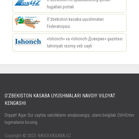
hujjatlari portali
O‘zbekiston kasaba uyushmalari
Federatsiyasi
«Ishonch» va «Ishonch-Доверие» gazetasi
tahririyati rasmiy veb sayti
россериал
O‘ZBEKISTON KASABA UYUSHMALARI NAVOIY VILOYAT
KENGASHI
Кириш
Diqqat! Agar Siz saytda xatoliklarni aniqlasangiz, ularni belgilab Ctrl+Enter
tugmalarini bosing.
Паролни унутдингизми?
Регистрация
Copyright © 2023. NAVOI.KASABA.UZ