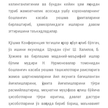
келинганлигинии ва бундан кейин ҳам яқиндан
туриб жамоатчилик асосида ушбу корхоналарнинг
бошланғич касаба уюшма қўмиталарини
бирлаштириб, ҳамкорликдаги ишларни давом
эттиришини таъкидладилар.
Қўшма Конференция тегишли қарор қабул қилиб бўлгач,
ўз ишини якунлади. Шундан сўнг Ш. Халилов, Б.
Ҳожиев ва бирлашма маданий-маърифий ишлар
бўлим мудири Н. Нурмоновалар томонидан
бошланғич касаба уюшма ташкилотлари раисларига
жамоа шартномаларини йил якунига бағишланган
йиғилишларини, қўмита йиғилишларини тўғри
расмийлаштириш, меҳнатни муҳофаза қилиш бўйича
ҳисоботларни тўғри юритиш, давлат дастури
ҳисоботларини ўз вақтида бериб бориш, маънавият