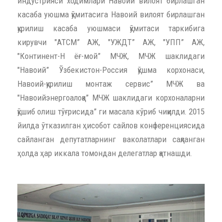
индустрияси ходимлари Навоий вилоят бирлашган
касаба уюшма қўмитасига Навоий вилоят бирлашган
қурилиш касаба уюшмаси қўмитаси таркибига
кирувчи "АТСМ” АЖ, "УЖДТ” АЖ, "УПП” АЖ,
"Континент-Н ёғ-мой” МЧЖ, МЧЖ шаклидаги
"Навоий” Ўзбекистон-Россия қўшма корхонаси,
Навоий-қурилиш монтаж сервис” МЧЖ ва
"Навоийэнергоалоқа” МЧЖ шаклидаги корхоналарни
қўшиб олиш тўғрисида” ги масала кўриб чиқилди. 2015
йилда ўтказилган ҳисобот сайлов конференциясида
сайланган депутатларнинг ваколатлари сақланган
ҳолда ҳар иккала томондан делегатлар қатнашди.