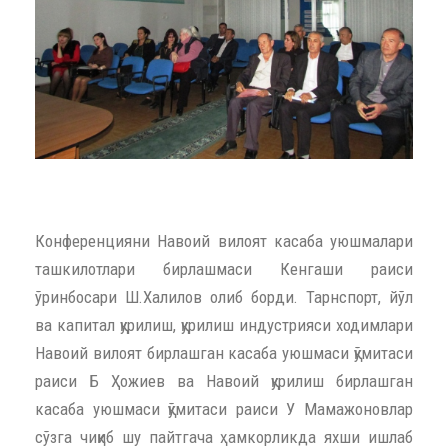
Конференцияни Навоий вилоят касаба уюшмалари
ташкилотлари бирлашмаси Кенгаши раиси
ўринбосари Ш.Халилов олиб борди. Тарнспорт, йўл
ва капитал қурилиш, қурилиш индустрияси ходимлари
Навоий вилоят бирлашган касаба уюшмаси қўмитаси
раиси Б Ҳожиев ва Навоий қурилиш бирлашган
касаба уюшмаси қўмитаси раиси У Мамажоновлар
сўзга чиқиб шу пайтгача ҳамкорликда яхши ишлаб