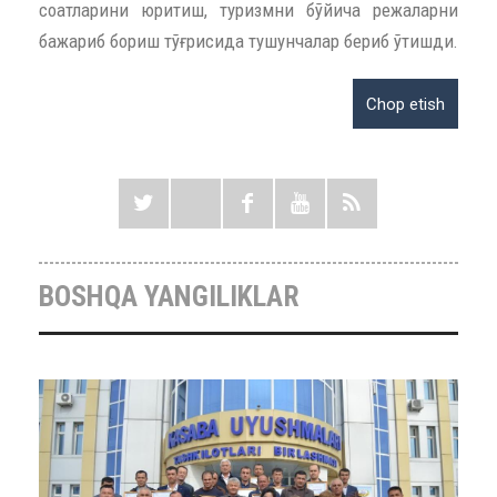
соатларини юритиш, туризмни бўйича режаларни
бажариб бориш тўғрисида тушунчалар бериб ўтишди.
BOSHQA YANGILIKLAR