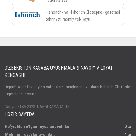
Federatsiyasi
«Ishonch» va «Ishonch-Доверие» gazetasi
tahririyati rasmiy veb sayti
россериал
O‘ZBEKISTON KASABA UYUSHMALARI NAVOIY VILOYAT
KENGASHI
Кириш
Diqqat! Agar Siz saytda xatoliklarni aniqlasangiz, ularni belgilab Ctrl+Enter
tugmalarini bosing.
Паролни унутдингизми?
Регистрация
Copyright © 2023. NAVOI.KASABA.UZ
HOZIR SAYTDA:
Ro‘yxatdan o‘tgan foydalanuvchilar:
0 ta
Mehmon foydalanuvchilar:
4 ta