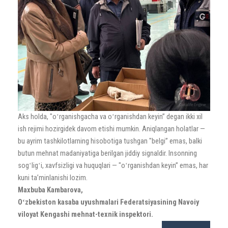
Aks holda, "oʻrganishgacha va oʻrganishdan keyin” degan ikki xil
ish rejimi hozirgidek davom etishi mumkin. Aniqlangan holatlar —
bu ayrim tashkilotlarning hisobotiga tushgan "belgi” emas, balki
butun mehnat madaniyatiga berilgan jiddiy signaldir. Insonning
sogʻligʻi, xavfsizligi va huquqlari — "oʻrganishdan keyin” emas, har
kuni taʼminlanishi lozim.
Maxbuba Kambarova,
Oʻzbekiston kasaba uyushmalari Federatsiyasining Navoiy
viloyat Kengashi mehnat-texnik inspektori.