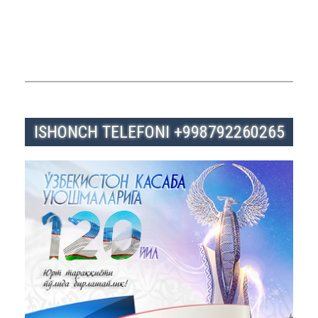
ISHONCH TELEFONI +998792260265