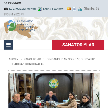
НА РУССКОМ
Shanba, 08
KO‘ZI OJIZLAR UCHUN
EKRAN SUXADONI
avgust 2026 yil
SANATORIYLAR
ASOSIY
YANGILIKLAR
OʻRGANISHDAN SOʻNG “QOʻZGʻALIB”
QOLADIGAN KORXONALAR