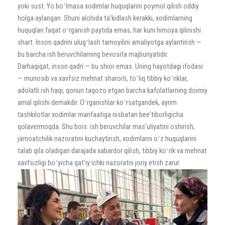
yoki sust. Yo boʻlmasa xodimlar huquqlarini poymol qilish oddiy
holga aylangan. Shuni alohida taʼkidlash kerakki, xodimlarning
huquqlari faqat oʻrganish paytida emas, har kuni himoya qilinishi
shart. Inson qadrini ulugʻlash tamoyilini amaliyotga aylantirish —
bu barcha ish beruvchilarning bevosita majburiyatidir.
Darhaqiqat, inson qadri — bu shior emas. Uning hayotdagi ifodasi
— munosib va xavfsiz mehnat sharoiti, toʻliq tibbiy koʻriklar,
adolatli ish haqi, qonun taqozo etgan barcha kafolatlarning doimiy
amal qilishi demakdir. Oʻrganishlar koʻrsatgandek, ayrim
tashkilotlar xodimlar manfaatiga nisbatan beeʼtiborligicha
qolavermoqda. Shu bois: ish beruvchilar masʼuliyatini oshirish,
jamoatchilik nazoratini kuchaytirish, xodimlarni oʻz huquqlarini
talab qila oladigan darajada xabardor qilish, tibbiy koʻrik va mehnat
xavfsizligi boʻyicha qatʼiy ichki nazoratni joriy etish zarur.