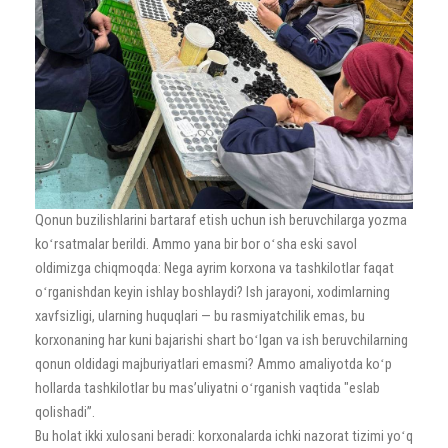
Qonun buzilishlarini bartaraf etish uchun ish beruvchilarga yozma
koʻrsatmalar berildi. Ammo yana bir bor oʻsha eski savol
oldimizga chiqmoqda: Nega ayrim korxona va tashkilotlar faqat
oʻrganishdan keyin ishlay boshlaydi? Ish jarayoni, xodimlarning
xavfsizligi, ularning huquqlari — bu rasmiyatchilik emas, bu
korxonaning har kuni bajarishi shart boʻlgan va ish beruvchilarning
qonun oldidagi majburiyatlari emasmi? Ammo amaliyotda koʻp
hollarda tashkilotlar bu masʼuliyatni oʻrganish vaqtida "eslab
qolishadi”.
Bu holat ikki xulosani beradi: korxonalarda ichki nazorat tizimi yoʻq