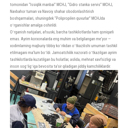
tomonidan "Issiqlik manbai” MCHJ, "Gidro stanka servis” MCHJ,
Navbahor tuman va Navoiy shahar obodonlashtirish
boshqarmalari, shuningdek "Polipropilen quvurlar” MCHJda
oʻrganishlar amalga oshirildi.
Oʻrganish natijalari, afsuski, barcha tashkilotlarda ham qoniqarli
emas. Ayrim korxonalarda eng muhim va belgilangan meʼyor —
xodimlarning majburiy tibbiy koʻrikdan oʻtkazilishi umuman tashkil
etilmagani maʼlum boʻldi. Jamoatchilik nazorati oʻtkazilgan ayrim
tashkilotlarda kuzatilgan bu holatlar, aslida, mehnat xavfsizligi va
inson sogʻligʻiga bevosita taʼsir qiladigan jiddiy kamchiliklardir.