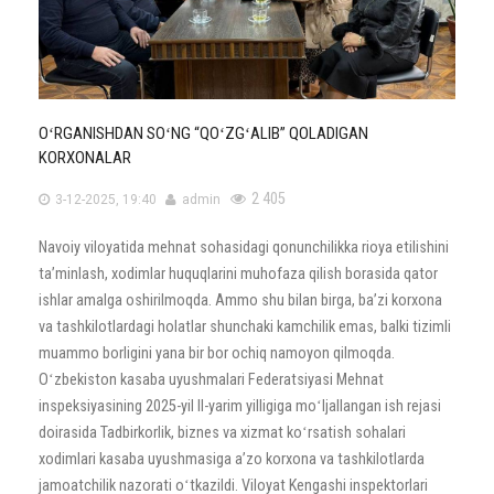
OʻRGANISHDAN SOʻNG “QOʻZGʻALIB” QOLADIGAN
KORXONALAR
2 405
3-12-2025, 19:40
admin
Navoiy viloyatida mehnat sohasidagi qonunchilikka rioya etilishini
taʼminlash, xodimlar huquqlarini muhofaza qilish borasida qator
ishlar amalga oshirilmoqda. Ammo shu bilan birga, baʼzi korxona
va tashkilotlardagi holatlar shunchaki kamchilik emas, balki tizimli
muammo borligini yana bir bor ochiq namoyon qilmoqda.
Oʻzbekiston kasaba uyushmalari Federatsiyasi Mehnat
inspeksiyasining 2025-yil II-yarim yilligiga moʻljallangan ish rejasi
doirasida Tadbirkorlik, biznes va xizmat koʻrsatish sohalari
xodimlari kasaba uyushmasiga aʼzo korxona va tashkilotlarda
jamoatchilik nazorati oʻtkazildi. Viloyat Kengashi inspektorlari