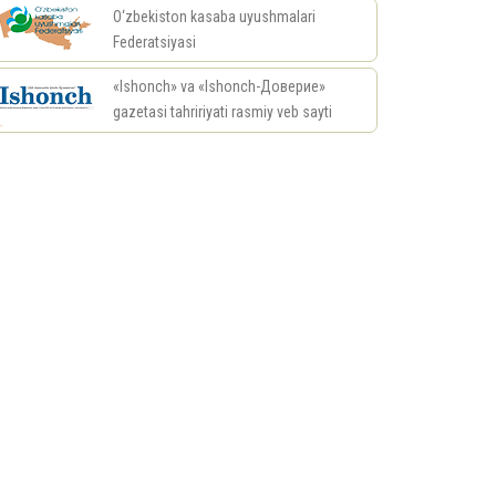
O‘zbekiston kasaba uyushmalari
Federatsiyasi
«Ishonch» va «Ishonch-Доверие»
gazetasi tahririyati rasmiy veb sayti
риал