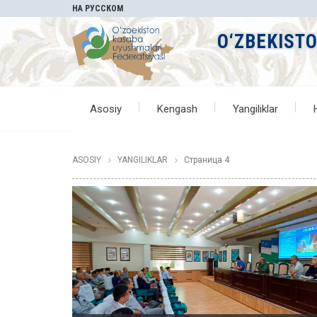
НА РУССКОМ
O‘ZBEKIST
Asosiy
Kengash
Yangiliklar
ASOSIY
YANGILIKLAR
Страница 4