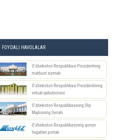
FOYDALI HAVOLALAR
O‘zbekiston Respublikasi Prezidentinig
matbuot xizmati
O‘zbekiston Respublikasi Prezidentining
virtual qabulxonasi
O‘zbekiston Respublikasining Oliy
Majlisining Senati
O‘zbekiston Respublikasining qonun
hujjatlari portali