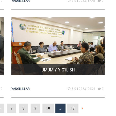
0
YANGILIKLAR
7-04-2023, 17:41
0
UMUMIY YIG‘ILISH
0
YANGILIKLAR
5-04-2023, 09:21
0
6
7
8
9
10
...
18