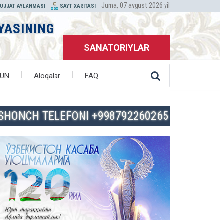
Juma, 07 avgust 2026 yil
HUJJAT AYLANMASI
SAYT XARITASI
YASINING
SANATORIYLAR
HUN
Aloqalar
FAQ
ISHONCH TELEFONI +998792260265