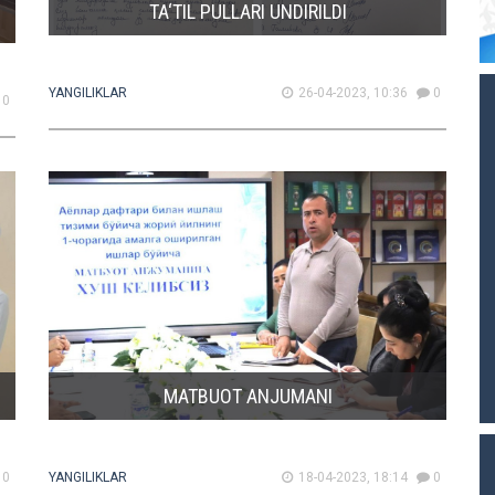
TA‘TIL PULLARI UNDIRILDI
YANGILIKLAR
26-04-2023, 10:36
0
0
MATBUOT ANJUMANI
0
YANGILIKLAR
18-04-2023, 18:14
0