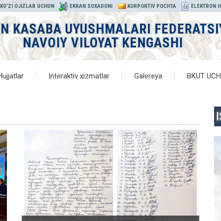
KO‘ZI OJIZLAR UCHUN
EKRAN SUXADONI
KORPORTIV POCHTA
ELEKTRON 
ON KASABA UYUSHMALARI FEDERATSI
NAVOIY VILOYAT KENGASHI
Hujjatlar
Interaktiv xizmatlar
Galereya
BKUT UC