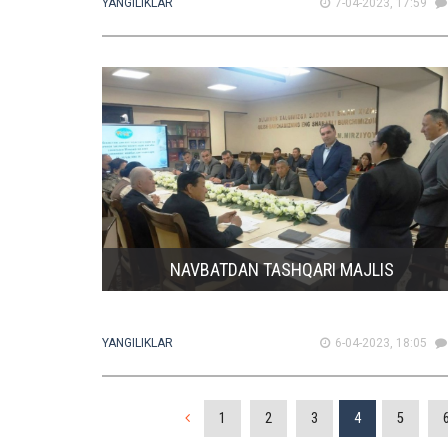
YANGILIKLAR
7-04-2023, 17:59
NAVBATDAN TASHQARI MAJLIS
YANGILIKLAR
6-04-2023, 18:05
1
2
3
4
5