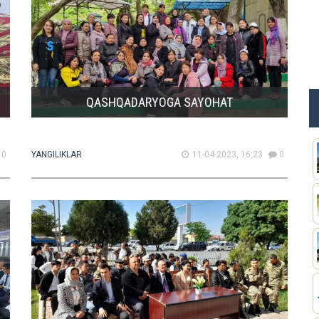
QASHQADARYOGA SAYOHAT
0
YANGILIKLAR
11-04-2023, 16:23
0