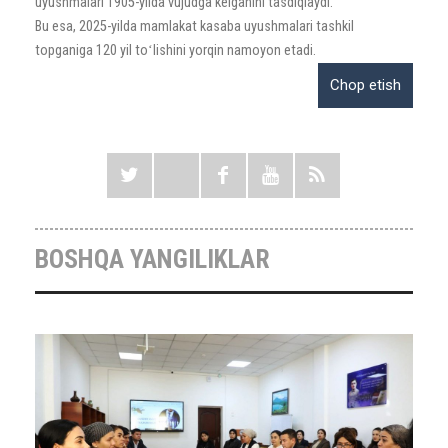
uyushmalari 1905-yilda vujudga kelganini tasdiqlaydi.
Bu esa, 2025-yilda mamlakat kasaba uyushmalari tashkil
topganiga 120 yil toʻlishini yorqin namoyon etadi.
BOSHQA YANGILIKLAR