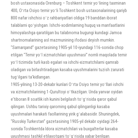
bosh ustaxonasida Orenburg – Toshkent temir yoʻlining taxminan
400, Oʻrta Osiyo temir yoʻli Toshkent bosh ustaxonalarining qariyb
800 nafar ishchisi oʻz rahbariyatlari oldiga 19 banddan iborat
talablarni qoʻyishgan. Ishchi-xodimlarning huquq va manfaatlarini
himoyalashga qaratilgan bu talabnoma bugungi kundagi Jamoa
shartnomalarining asl mazmunining ifodasi deyish mumkin.
"Samarqand” gazetasining 1905-yil 10-iyundagi 116-sonida chop
etilgan "Temir yoʻl xizmatchilari uyushmasi” nomli maqolada temir
yoʻl tizimida turli kasb egalari va ishchi-xizmatchilarni qamrab
oladigan va birlashtiradigan kasaba uyushmalarini tuzish zarurati
tugʻilgani taʼkidlangan.
1905-yilning 13-20-dekabr kunlari Oʻrta Osiyo temir yoʻllari ishchi
va xizmatchilarining 1-Qurultoyi oʻtkazilgan. Unda yanvar oyidan
eʼtiboran 8 soatlik ish kunini belgilash toʻgʻrisida qaror qabul
qilingan. Ushbu tarixiy qarorning qabul qilinganligi kasaba
uyushmalari harakati faollarining yirik gʻalabasidir. Shuningdek,
"Russkiy Turkestan” gazetasining 1905-yil dekabr oyidagi 264-
sonida Toshkentda Idora xizmatchilari va buxgalterlar kasaba
uyushmasi tashkil etilayotgani toʻgʻrisida xabar berilgan.