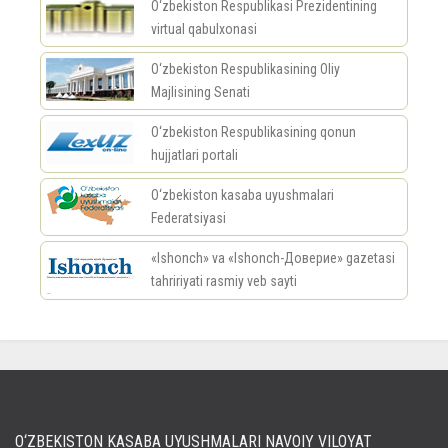
O‘zbekiston Respublikasi Prezidentining
virtual qabulxonasi
O‘zbekiston Respublikasining Oliy
Majlisining Senati
O‘zbekiston Respublikasining qonun
hujjatlari portali
O‘zbekiston kasaba uyushmalari
Federatsiyasi
«Ishonch» va «Ishonch-Доверие» gazetasi
tahririyati rasmiy veb sayti
россериал
O‘ZBEKISTON KASABA UYUSHMALARI NAVOIY VILOYAT