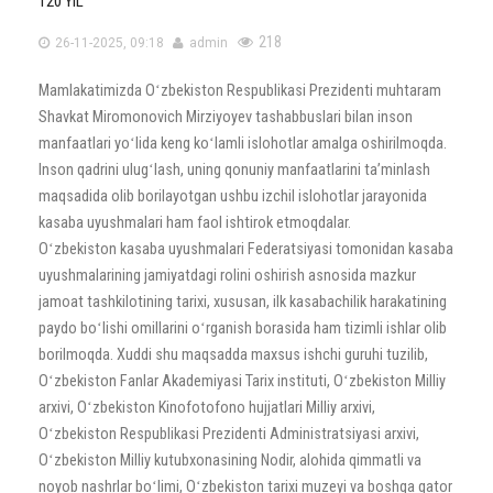
120 YIL
218
26-11-2025, 09:18
admin
Mamlakatimizda Oʻzbekiston Respublikasi Prezidenti muhtaram
Shavkat Miromonovich Mirziyoyev tashabbuslari bilan inson
manfaatlari yoʻlida keng koʻlamli islohotlar amalga oshirilmoqda.
Inson qadrini ulugʻlash, uning qonuniy manfaatlarini taʼminlash
maqsadida olib borilayotgan ushbu izchil islohotlar jarayonida
kasaba uyushmalari ham faol ishtirok etmoqdalar.
Oʻzbekiston kasaba uyushmalari Federatsiyasi tomonidan kasaba
uyushmalarining jamiyatdagi rolini oshirish asnosida mazkur
jamoat tashkilotining tarixi, xususan, ilk kasabachilik harakatining
paydo boʻlishi omillarini oʻrganish borasida ham tizimli ishlar olib
borilmoqda. Xuddi shu maqsadda maxsus ishchi guruhi tuzilib,
Oʻzbekiston Fanlar Akademiyasi Tarix instituti, Oʻzbekiston Milliy
arxivi, Oʻzbekiston Kinofotofono hujjatlari Milliy arxivi,
Oʻzbekiston Respublikasi Prezidenti Administratsiyasi arxivi,
Oʻzbekiston Milliy kutubxonasining Nodir, alohida qimmatli va
noyob nashrlar boʻlimi, Oʻzbekiston tarixi muzeyi va boshqa qator