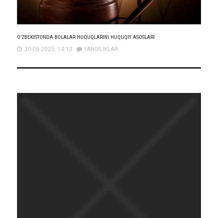
O’ZBEKISTONDA BOLALAR HUQUQLARINI HUQUQIY ASOSLARI
30-05-2025, 14:13
YANGILIKLAR