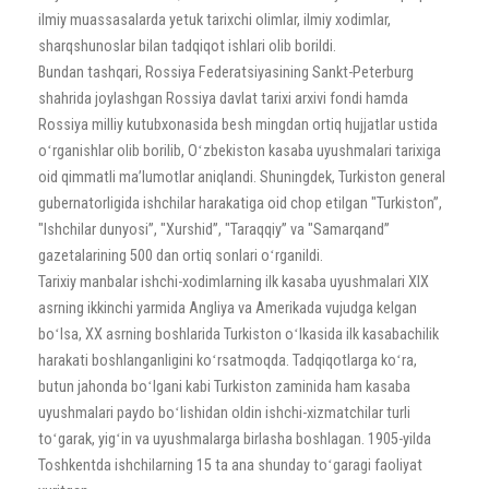
ilmiy muassasalarda yetuk tarixchi olimlar, ilmiy xodimlar,
sharqshunoslar bilan tadqiqot ishlari olib borildi.
Bundan tashqari, Rossiya Federatsiyasining Sankt-Peterburg
shahrida joylashgan Rossiya davlat tarixi arxivi fondi hamda
Rossiya milliy kutubxonasida besh mingdan ortiq hujjatlar ustida
oʻrganishlar olib borilib, Oʻzbekiston kasaba uyushmalari tarixiga
oid qimmatli maʼlumotlar aniqlandi. Shuningdek, Turkiston general
gubernatorligida ishchilar harakatiga oid chop etilgan "Turkiston”,
"Ishchilar dunyosi”, "Xurshid”, "Taraqqiy” va "Samarqand”
gazetalarining 500 dan ortiq sonlari oʻrganildi.
Tarixiy manbalar ishchi-xodimlarning ilk kasaba uyushmalari XIX
asrning ikkinchi yarmida Angliya va Amerikada vujudga kelgan
boʻlsa, XX asrning boshlarida Turkiston oʻlkasida ilk kasabachilik
harakati boshlanganligini koʻrsatmoqda. Tadqiqotlarga koʻra,
butun jahonda boʻlgani kabi Turkiston zaminida ham kasaba
uyushmalari paydo boʻlishidan oldin ishchi-xizmatchilar turli
toʻgarak, yigʻin va uyushmalarga birlasha boshlagan. 1905-yilda
Toshkentda ishchilarning 15 ta ana shunday toʻgaragi faoliyat