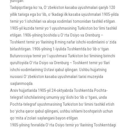
yuritgan.
Tadqiqotlarga koʻra, Oʻzbekiston kasaba uyushmalari qariyb 120
yillik tarixga ega boʻlib, oʻlkadagi ilk kasaba uyushmalari 1905-yilda
temir yoʻl ishchilari va aloqa xodimlari tomonidan tashkil etilgan.
1905-yil kuzida temir yoʻl uyushmasining Turkiston boʻlimi tashkil
etilgan. 1906-yilning boshida u Oʻrta Osiyo va Orenburg –
Toshkent temir yoʻllarining 8 ming nafar ishchi-xodimlarini oʻzida
birlashtirgan. 1906-yilning 1-iyulida Toshkentda boʻlib oʻtgan
Butunrossiya temir yoʻl uyushmasi Turkiston boʻlimining birinchi
qurultoyida Oʻrta Osiyo va Orenburg – Toshkent temir yoʻllari
ishchi-xodimlarining Ustavi qabul qilingan. Ushbu hujjatning
nusxasi Oʻzbekiston kasaba uyushmalari tarixi muzeyida
saqlanmoqda.
Arxiv hujjatlarida 1905-yil 24-oktyabrda Toshkentda Pochta-
telegraf ishchilarining umumiy yigʻilishi boʻlib oʻtgani, unda
Pochta-telegraf uyushmasining Turkiston boʻlimini tashkil etish
boʻyicha qaror qabul qilingani, ushbu ishlarni boshqarish uchun
qoʻmita aʼzolari saylangani bayon etilgan.
1905-yilning fevralida Oʻrta Osiyo temir yoʻllarining Toshkentdagi