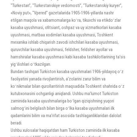
"Turkestan”, "Turkestanskiye vedomosti”, "Turkestanskiy kuryer”,
«Noviy put», "Vpered” gazetalarida 1905-1906-yillarda nashr
etilgan maqola va xabarnomalarga koʻra, tikuvchi va etikdoʻzlar
kasaba uyushmasi, ofitsiant, oshpaz va uy xizmatkorlari kasaba
uyushmasi, matbaa xodimlari kasaba uyushmasi, Toshkent
mexanika ishlab chiqarish zavodi ishchilari kasaba uyushmasi,
quruvchilar kasaba uyushmasi, feldsher, feldsher ayollar va
hamshiralar kasaba uyushmasi kabi kasaba tashkilotlarining taʼsis
yigʻilishlari oʻtkazilgan.
Bundan tashqari Turkiston kasaba uyushmalari 1906-yildayoq oʻz
faoliyatini yanada rivojlantirish, aʼzolarini zarur bilim va
koʻnikmalar bilan qurollantirish maqsadida Toshkent shahrida oʻz
kutubxonasini ochganligi aniqlandi. Ushbu maʼlumot Turkiston
zaminida kasaba uyushmalariga boʻlgan qiziqishning yuqori
salmogʻini belgilash bilan birga oʻlka kasaba uyushmalari ilk
qadamlarini bilim va maʼrifat asosida tashlaganliklaridan dalolat
beradi.
Ushbu xulosalar haqiqatdan ham Turkiston zaminida ilk kasaba