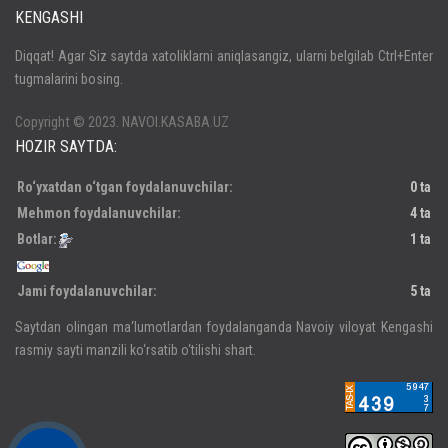
KENGASHI
Кириш
Diqqat! Agar Siz saytda xatoliklarni aniqlasangiz, ularni belgilab Ctrl+Enter
tugmalarini bosing.
Паролни унутдингизми?
Регистрация
Copyright © 2023. NAVOI.KASABA.UZ
HOZIR SAYTDA:
Ro‘yxatdan o‘tgan foydalanuvchilar:
0 ta
Mehmon foydalanuvchilar:
4 ta
Botlar:
1 ta
Jami foydalanuvchilar:
5 ta
Saytdan olingan ma‘lumotlardan foydalanganda Navoiy viloyat Kengashi
rasmiy sayti manzili ko‘rsatib o‘tilishi shart.