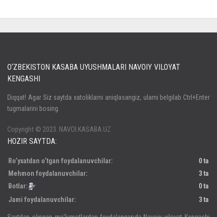
O‘ZBEKISTON KASABA UYUSHMALARI NAVOIY VILOYAT
KENGASHI
Кириш
Diqqat! Agar Siz saytda xatoliklarni aniqlasangiz, ularni belgilab Ctrl+Enter
tugmalarini bosing.
Паролни унутдингизми?
Регистрация
Copyright © 2023. NAVOI.KASABA.UZ
HOZIR SAYTDA:
Ro‘yxatdan o‘tgan foydalanuvchilar:
0 ta
Mehmon foydalanuvchilar:
3 ta
Botlar:
0 ta
Jami foydalanuvchilar:
3 ta
Saytdan olingan ma‘lumotlardan foydalanganda Navoiy viloyat Kengashi