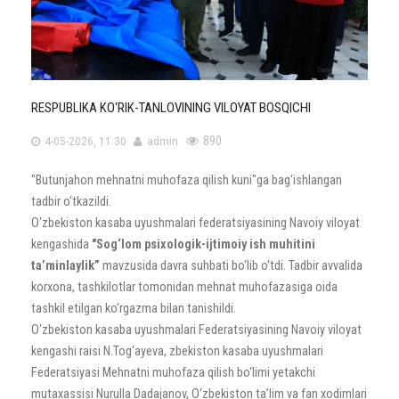
RESPUBLIKA KO‘RIK-TANLOVINING VILOYAT BOSQICHI
890
4-05-2026, 11:30
admin
"Butunjahon mehnatni muhofaza qilish kuni"ga bag‘ishlangan
tadbir o‘tkazildi.
O‘zbekiston kasaba uyushmalari federatsiyasining Navoiy viloyat
kengashida
"Sog‘lom psixologik-ijtimoiy ish muhitini
ta’minlaylik”
mavzusida davra suhbati bo‘lib o‘tdi. Tadbir avvalida
korxona, tashkilotlar tomonidan mehnat muhofazasiga oida
tashkil etilgan ko‘rgazma bilan tanishildi.
O‘zbekiston kasaba uyushmalari Federatsiyasining Navoiy viloyat
kengashi raisi N.Tog‘ayeva, zbekiston kasaba uyushmalari
Federatsiyasi Mehnatni muhofaza qilish bo‘limi yetakchi
mutaxassisi Nurulla Dadajanov, O‘zbekiston ta’lim va fan xodimlari