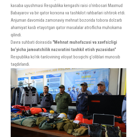
kasaba uyushmasi Respublika kengashi raisi o‘rinbosari Maxmud
Babayarov va bir qator korxona va tashkilot rahbarlari ishtirok etdi.
Anjuman davomida zamonaviy mehnat bozorida tobora dolzarb
ahamiyat kasb etayotgan qator masalalar atroflicha muhokama
qilindi.
Davra suhbati doirasida
"Mehnat muhofazasi va xavfsizligi
bo‘yicha jamoatchilik nazoratini tashkil etish yuzasidan”
Respublika ko‘rik-tanlovining viloyat bosqichi g‘oliblari munosib
taqdirlandi.