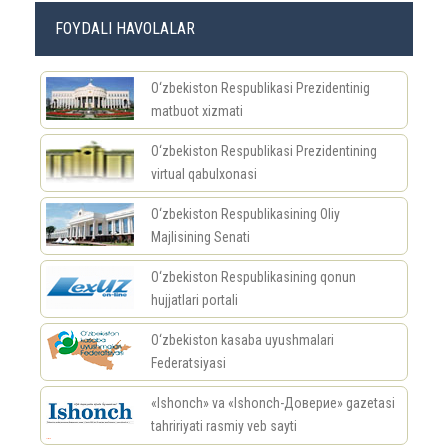
FOYDALI HAVOLALAR
O‘zbekiston Respublikasi Prezidentinig
matbuot xizmati
O‘zbekiston Respublikasi Prezidentining
virtual qabulxonasi
O‘zbekiston Respublikasining Oliy
Majlisining Senati
O‘zbekiston Respublikasining qonun
hujjatlari portali
O‘zbekiston kasaba uyushmalari
Federatsiyasi
«Ishonch» va «Ishonch-Доверие» gazetasi
tahririyati rasmiy veb sayti
россериал